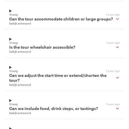
Vraag
1 year ago
Can the tour accommodate children or large groups?
bekijk antwoord
Vraag
1 year ago
Is the tour wheelchair accessible?
bekijk antwoord
Vraag
1 year ago
Can we adjust the start time or extend/shorten the
tour?
bekijk antwoord
Vraag
1 year ago
Can we include food, drink stops, or tastings?
bekijk antwoord