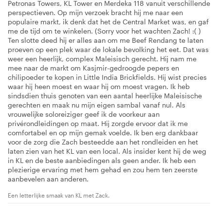
Petronas Towers, KL Tower en Merdeka 118 vanuit verschillende
perspectieven. Op mijn verzoek bracht hij me naar een
populaire markt, ik denk dat het de Central Market was, en gaf
me de tijd om te winkelen. (Sorry voor het wachten Zach! :( )
Ten slotte deed hij er alles aan om me Beef Rendang te laten
proeven op een plek waar de lokale bevolking het eet. Dat was
weer een heerlijk, complex Maleisisch gerecht. Hij nam me
mee naar de markt om Kasjmir-gedroogde pepers en
chilipoeder te kopen in Little India Brickfields. Hij wist precies
waar hij heen moest en waar hij om moest vragen. Ik heb
sindsdien thuis genoten van een aantal heerlijke Maleisische
gerechten en maak nu mijn eigen sambal vanaf nul. Als
vrouwelijke soloreiziger geef ik de voorkeur aan
privérondleidingen op maat. Hij zorgde ervoor dat ik me
comfortabel en op mijn gemak voelde. Ik ben erg dankbaar
voor de zorg die Zach besteedde aan het rondleiden en het
laten zien van het KL van een local. Als insider kent hij de weg
in KL en de beste aanbiedingen als geen ander. Ik heb een
plezierige ervaring met hem gehad en zou hem ten zeerste
aanbevelen aan anderen.
Een letterlijke smaak van KL met Zack.