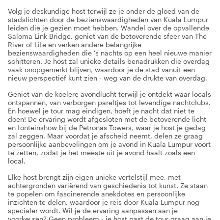
Volg je deskundige host terwijl ze je onder de gloed van de
stadslichten door de bezienswaardigheden van Kuala Lumpur
leiden die je gezien moet hebben. Wandel over de opvallende
Saloma Link Bridge, geniet van de betoverende sfeer van The
River of Life en verken andere belangrijke
bezienswaardigheden die 's nachts op een heel nieuwe manier
schitteren. Je host zal unieke details benadrukken die overdag
vaak onopgemerkt blijven, waardoor je de stad vanuit een
nieuw perspectief kunt zien - weg van de drukte van overdag.
Geniet van de koelere avondlucht terwijl je ontdekt waar locals
ontspannen, van verborgen pareltjes tot levendige nachtclubs.
En hoewel je tour mag eindigen, hoeft je nacht dat niet te
doen! De ervaring wordt afgesloten met de betoverende licht-
en fonteinshow bij de Petronas Towers, waar je host je gedag
zal zeggen. Maar voordat je afscheid neemt, delen ze graag
persoonlijke aanbevelingen om je avond in Kuala Lumpur voort
te zetten, zodat je het meeste uit je avond haalt zoals een
local.
Elke host brengt zijn eigen unieke vertelstijl mee, met
achtergronden variërend van geschiedenis tot kunst. Ze staan ​​
te popelen om fascinerende anekdotes en persoonlijke
inzichten te delen, waardoor je reis door Kuala Lumpur nog
specialer wordt. Wil je de ervaring aanpassen aan je
voorkeuren? Geen probleem - je host past de tour graag aan je