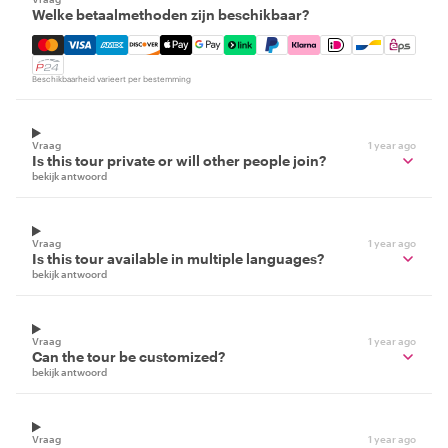
Welke betaalmethoden zijn beschikbaar?
Mastercard, Visa, Amex, Discover, Apple Pay, Google Pay
Beschikbaarheid varieert per bestemming
Vraag
1 year ago
Is this tour private or will other people join?
bekijk antwoord
Vraag
1 year ago
Is this tour available in multiple languages?
bekijk antwoord
Vraag
1 year ago
Can the tour be customized?
bekijk antwoord
Vraag
1 year ago