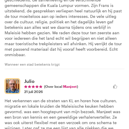
gemeenschappen die Kuala Lumpur vormen. Zijn Frans is
uitstekend, de gesprekken verliepen heel natuurlijk en hij past
de tour moeiteloos aan op ieders interesses. De vele uitleg
over de cultuur, religie, politiek en het dagelijks leven gaf
betekenis aan alles wat we daarna tijdens ons verblijf in
Maleisië hebben gezien. We raden deze tour ten zeerste aan
voor iedereen die het land echt wil begrijpen en niet alleen
maar toeristische trekpleisters wil afvinken. Hij verrijkt de tour
met passend materiaal dat hij vooraf heeft voorbereid. Echt
onmisbaar.
Wanneer een stad betekenis krijgt
Julio
(Over local
Manjeet
)
21 juli 2026
Het verkennen van de straten van KL en horen hoe culturen,
migratie en lokale kruiden de Maleisische keuken hebben
gevormd, was een hoogtepunt van mijn bezoek. Manjeet was
een bron van kennis en een geweldige verhalenverteller. Ze
was ook uiterst flexibel met een verzoek om ons schema te
wijzigen. Later gaf ze me een lijst van alle plekken die we