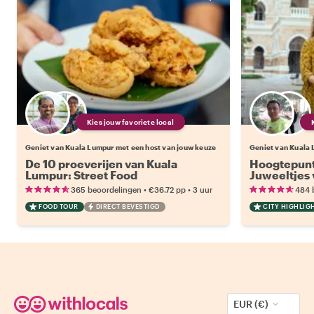
Kies jouw favoriete local
Geniet van Kuala Lumpur met een host van jouw keuze
Geniet van Kuala 
De 10 proeverijen van Kuala
Hoogtepunt
Lumpur: Street Food
Juweeltjes
•
•
365 beoordelingen
€36.72
pp
3 uur
484 
FOOD TOUR
DIRECT BEVESTIGD
CITY HIGHLIG
EUR (€)