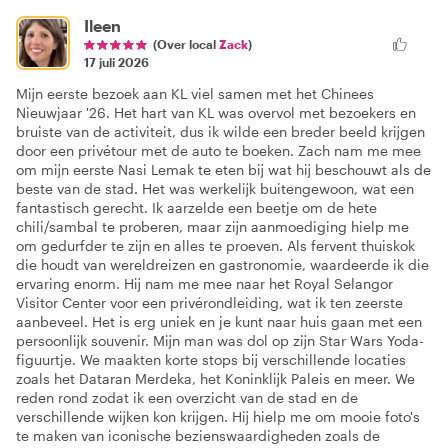
Ileen
(Over local
Zack
)
17 juli 2026
Mijn eerste bezoek aan KL viel samen met het Chinees
Nieuwjaar '26. Het hart van KL was overvol met bezoekers en
bruiste van de activiteit, dus ik wilde een breder beeld krijgen
door een privétour met de auto te boeken. Zach nam me mee
om mijn eerste Nasi Lemak te eten bij wat hij beschouwt als de
beste van de stad. Het was werkelijk buitengewoon, wat een
fantastisch gerecht. Ik aarzelde een beetje om de hete
chili/sambal te proberen, maar zijn aanmoediging hielp me
om gedurfder te zijn en alles te proeven. Als fervent thuiskok
die houdt van wereldreizen en gastronomie, waardeerde ik die
ervaring enorm. Hij nam me mee naar het Royal Selangor
Visitor Center voor een privérondleiding, wat ik ten zeerste
aanbeveel. Het is erg uniek en je kunt naar huis gaan met een
persoonlijk souvenir. Mijn man was dol op zijn Star Wars Yoda-
figuurtje. We maakten korte stops bij verschillende locaties
zoals het Dataran Merdeka, het Koninklijk Paleis en meer. We
reden rond zodat ik een overzicht van de stad en de
verschillende wijken kon krijgen. Hij hielp me om mooie foto's
te maken van iconische bezienswaardigheden zoals de