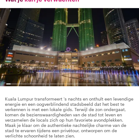
Kuala Lumpur transformeert 's nachts en onthult een levendige
energie en een oogverblindend stadsbeeld dat het best te
verkennen is met een lokale gids. Terwijl de zon ondergaat,
komen de bezienswaardigheden van de stad tot leven en
verzamelen de locals zich op hun favoriete avondplekken.
Maak je klaar om de authentieke nachtelijke charme van de
stad te ervaren tijdens een privétour, ontworpen om de
verlichte schoonheid te laten zien.