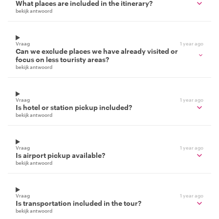
What places are included in the itinerary?
bekijk antwoord
Vraag
1 year ago
Can we exclude places we have already visited or
focus on less touristy areas?
bekijk antwoord
Vraag
1 year ago
Is hotel or station pickup included?
bekijk antwoord
Vraag
1 year ago
Is airport pickup available?
bekijk antwoord
Vraag
1 year ago
Is transportation included in the tour?
bekijk antwoord