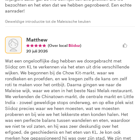
bezochten en het eten dat we hebben geprobeerd. Een echte
aanrader!
Geweldige introductie tot de Maleisische keuken
Matthew
(Over local
Siidoz
)
20 juli 2026
Wat een ongelooflijke dag hebben we doorgebracht met
Siidoz om KL te verkennen via het eten uit drie verschillende
wijken. We begonnen bij de Chow Kit-markt, waar we
rondkeken en proefden, en we kregen zelfs de kans om zelf
roti te maken voor het ontbijt. Daarna gingen we naar de
Maleise wijk, waar we aten in het beste Nasi Melak-restaurant.
We verkenden de Chinatown-markt, de centrale markt en Little
India - zoveel geweldige stops onderweg, en op elke plek wist
Siidoz precies waar we heen moesten, wat we moesten
proberen en bij wie we het lekkerste eten konden halen. Het
was een perfecte balans tussen wandelen en eten, waardoor
we niet te vol zaten, en hij was zeer deskundig over het
erfgoed, de geschiedenis en het eten van KL. Je kon ook
merken hoe gepassioneerd hij was over zijn stad. We zijn met