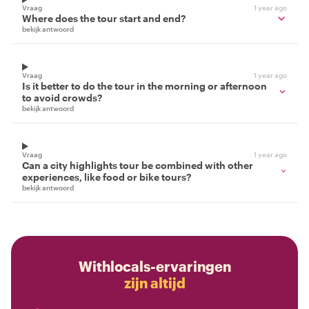
Vraag
1 year ago
Where does the tour start and end?
bekijk antwoord
Vraag
1 year ago
Is it better to do the tour in the morning or afternoon
to avoid crowds?
bekijk antwoord
Vraag
1 year ago
Can a city highlights tour be combined with other
experiences, like food or bike tours?
bekijk antwoord
Withlocals-ervaringen
zijn altijd