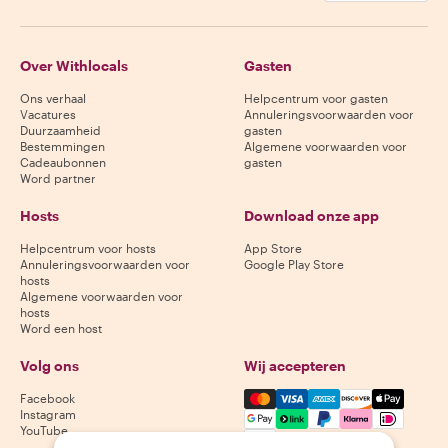
Over Withlocals
Gasten
Ons verhaal
Helpcentrum voor gasten
Vacatures
Annuleringsvoorwaarden voor
Duurzaamheid
gasten
Bestemmingen
Algemene voorwaarden voor
Cadeaubonnen
gasten
Word partner
Hosts
Download onze app
Helpcentrum voor hosts
App Store
Annuleringsvoorwaarden voor
Google Play Store
hosts
Algemene voorwaarden voor
hosts
Word een host
Volg ons
Wij accepteren
Mastercard, Visa, Amex, Di
Facebook
Instagram
YouTube