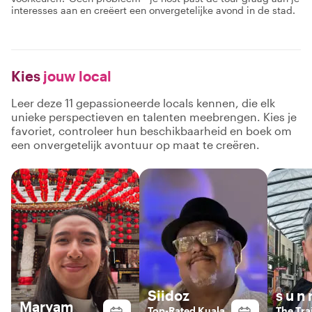
interesses aan en creëert een onvergetelijke avond in de stad.
Kies
jouw local
Leer deze 11 gepassioneerde locals kennen, die elk
unieke perspectieven en talenten meebrengen. Kies je
favoriet, controleer hun beschikbaarheid en boek om
een onvergetelijk avontuur op maat te creëren.
Siidoz
s u n 
Maryam
Top-Rated Kuala
The Trai