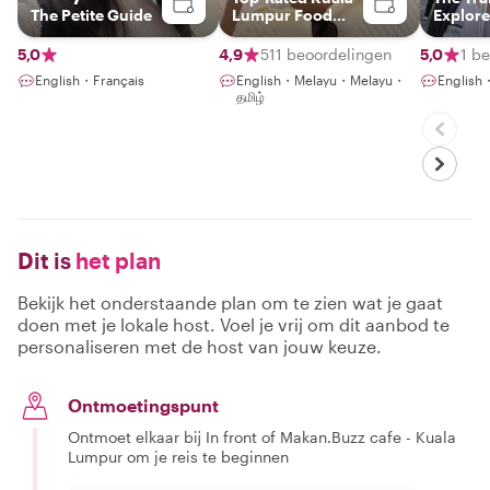
The Petite Guide
Lumpur Food
Explore
Experience Host
5,0
4,9
511 beoordelingen
5,0
1 b
English・Français
English・Melayu・Melayu・
Englis
தமிழ்
Dit is
het plan
Bekijk het onderstaande plan om te zien wat je gaat
doen met je lokale host. Voel je vrij om dit aanbod te
personaliseren met de host van jouw keuze.
Ontmoetingspunt
Ontmoet elkaar bij In front of Makan.Buzz cafe - Kuala
Lumpur om je reis te beginnen