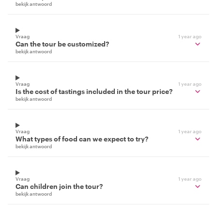
bekijk antwoord
Vraag
1 year ago
Can the tour be customized?
bekijk antwoord
Vraag
1 year ago
Is the cost of tastings included in the tour price?
bekijk antwoord
Vraag
1 year ago
What types of food can we expect to try?
bekijk antwoord
Vraag
1 year ago
Can children join the tour?
bekijk antwoord