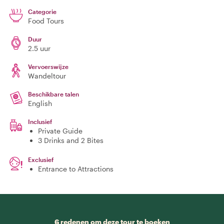
Categorie
Food Tours
Duur
2.5 uur
Vervoerswijze
Wandeltour
Beschikbare talen
English
Inclusief
Private Guide
3 Drinks and 2 Bites
Exclusief
Entrance to Attractions
6 redenen om deze tour te boeken