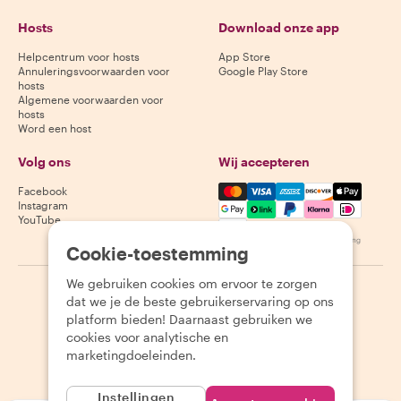
Hosts
Download onze app
Helpcentrum voor hosts
App Store
Annuleringsvoorwaarden voor
Google Play Store
hosts
Algemene voorwaarden voor
hosts
Word een host
Volg ons
Wij accepteren
Mastercard, Visa, Amex, Di
Facebook
Instagram
YouTube
Beschikbaarheid varieert per bestemming
Cookie-toestemming
We gebruiken cookies om ervoor te zorgen
©
2026
Withlocals.com
|
Privacybeleid
|
Cookies
|
Sitemap
dat we je de beste gebruikerservaring op ons
platform bieden! Daarnaast gebruiken we
cookies voor analytische en
marketingdoeleinden.
Instellingen