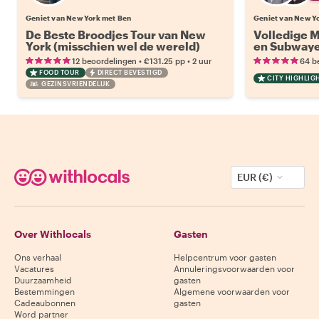
Geniet van New York met Ben
Geniet van New Yo
De Beste Broodjes Tour van New
Volledige M
York (misschien wel de wereld)
en Subwaye
•
•
12 beoordelingen
€131.25
pp
2 uur
64 b
FOOD TOUR
DIRECT BEVESTIGD
CITY HIGHLIG
GEZINSVRIENDELIJK
EUR (€)
Over Withlocals
Gasten
Ons verhaal
Helpcentrum voor gasten
Vacatures
Annuleringsvoorwaarden voor
Duurzaamheid
gasten
Bestemmingen
Algemene voorwaarden voor
Cadeaubonnen
gasten
Word partner