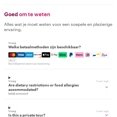
Goed
om te weten
Alles wat je moet weten voor een soepele en plezierige
ervaring.
Vraag
Welke betaalmethoden zijn beschikbaar?
Mastercard, Visa, Amex, Discover, Apple Pay, Google Pay
Beschikbaarheid varieert per bestemming
Vraag
1 year ago
Are dietary restrictions or food allergies
accommodated?
bekijk antwoord
Vraag
1 year ago
Is this a private tour?