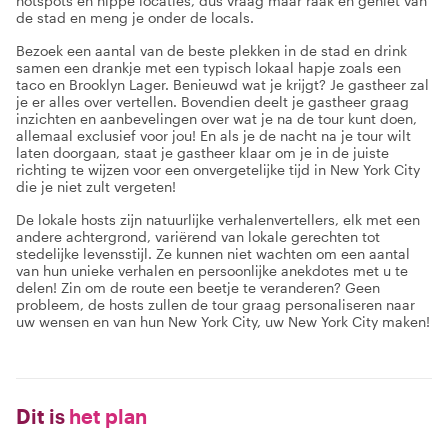
hotspots en hippe locaties, dus vraag maar raak en geniet van
de stad en meng je onder de locals.
Bezoek een aantal van de beste plekken in de stad en drink
samen een drankje met een typisch lokaal hapje zoals een
taco en Brooklyn Lager. Benieuwd wat je krijgt? Je gastheer zal
je er alles over vertellen. Bovendien deelt je gastheer graag
inzichten en aanbevelingen over wat je na de tour kunt doen,
allemaal exclusief voor jou! En als je de nacht na je tour wilt
laten doorgaan, staat je gastheer klaar om je in de juiste
richting te wijzen voor een onvergetelijke tijd in New York City
die je niet zult vergeten!
De lokale hosts zijn natuurlijke verhalenvertellers, elk met een
andere achtergrond, variërend van lokale gerechten tot
stedelijke levensstijl. Ze kunnen niet wachten om een aantal
van hun unieke verhalen en persoonlijke anekdotes met u te
delen! Zin om de route een beetje te veranderen? Geen
probleem, de hosts zullen de tour graag personaliseren naar
uw wensen en van hun New York City, uw New York City maken!
Dit is
het plan