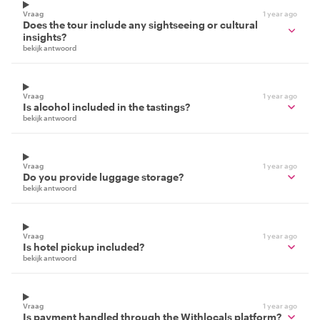
Vraag
1 year ago
Does the tour include any sightseeing or cultural
insights?
bekijk antwoord
Vraag
1 year ago
Is alcohol included in the tastings?
bekijk antwoord
Vraag
1 year ago
Do you provide luggage storage?
bekijk antwoord
Vraag
1 year ago
Is hotel pickup included?
bekijk antwoord
Vraag
1 year ago
Is payment handled through the Withlocals platform?