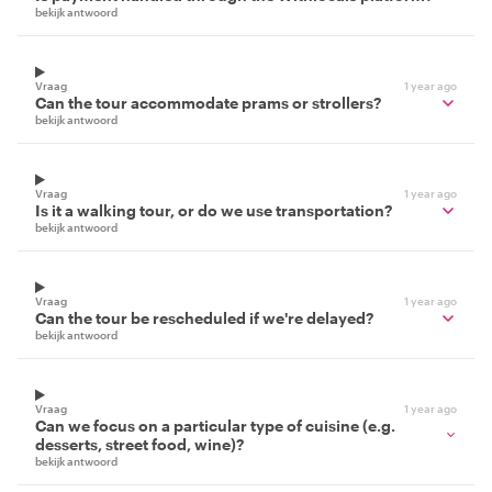
bekijk antwoord
Vraag
1 year ago
Can the tour accommodate prams or strollers?
bekijk antwoord
Vraag
1 year ago
Is it a walking tour, or do we use transportation?
bekijk antwoord
Vraag
1 year ago
Can the tour be rescheduled if we're delayed?
bekijk antwoord
Vraag
1 year ago
Can we focus on a particular type of cuisine (e.g.
desserts, street food, wine)?
bekijk antwoord