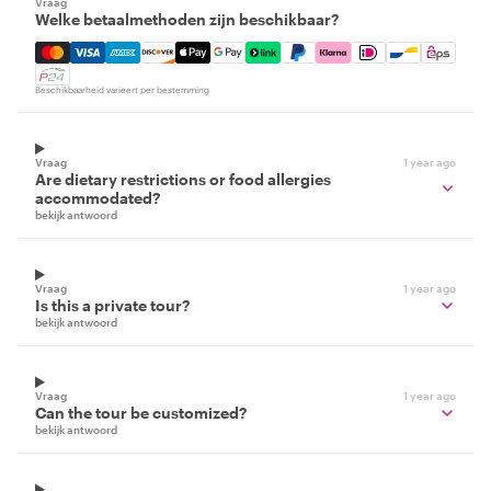
Vraag
Welke betaalmethoden zijn beschikbaar?
Mastercard, Visa, Amex, Discover, Apple Pay, Google Pay
Beschikbaarheid varieert per bestemming
Vraag
1 year ago
Are dietary restrictions or food allergies
accommodated?
bekijk antwoord
Vraag
1 year ago
Is this a private tour?
bekijk antwoord
Vraag
1 year ago
Can the tour be customized?
bekijk antwoord