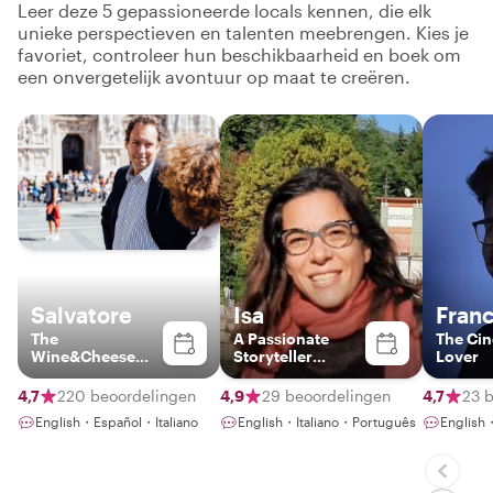
Leer deze 5 gepassioneerde locals kennen, die elk
unieke perspectieven en talenten meebrengen. Kies je
favoriet, controleer hun beschikbaarheid en boek om
een onvergetelijk avontuur op maat te creëren.
Salvatore
Isa
Fran
The
A Passionate
The Ci
Wine&Cheese
Storyteller
Lover
Expert
Blending Art,
History, and
4,7
220 beoordelingen
4,9
29 beoordelingen
4,7
23 
Meaningful
English・Español・Italiano
English・Italiano・Português
English・
Connection