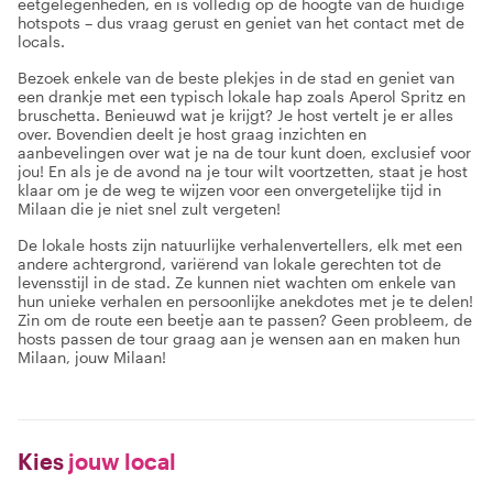
eetgelegenheden, en is volledig op de hoogte van de huidige
hotspots – dus vraag gerust en geniet van het contact met de
locals.
Bezoek enkele van de beste plekjes in de stad en geniet van
een drankje met een typisch lokale hap zoals Aperol Spritz en
bruschetta. Benieuwd wat je krijgt? Je host vertelt je er alles
over. Bovendien deelt je host graag inzichten en
aanbevelingen over wat je na de tour kunt doen, exclusief voor
jou! En als je de avond na je tour wilt voortzetten, staat je host
klaar om je de weg te wijzen voor een onvergetelijke tijd in
Milaan die je niet snel zult vergeten!
De lokale hosts zijn natuurlijke verhalenvertellers, elk met een
andere achtergrond, variërend van lokale gerechten tot de
levensstijl in de stad. Ze kunnen niet wachten om enkele van
hun unieke verhalen en persoonlijke anekdotes met je te delen!
Zin om de route een beetje aan te passen? Geen probleem, de
hosts passen de tour graag aan je wensen aan en maken hun
Milaan, jouw Milaan!
Kies
jouw local