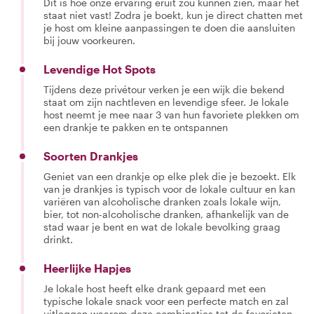
Dit is hoe onze ervaring eruit zou kunnen zien, maar het
staat niet vast! Zodra je boekt, kun je direct chatten met
je host om kleine aanpassingen te doen die aansluiten
bij jouw voorkeuren.
Levendige Hot Spots
Tijdens deze privétour verken je een wijk die bekend
staat om zijn nachtleven en levendige sfeer. Je lokale
host neemt je mee naar 3 van hun favoriete plekken om
een drankje te pakken en te ontspannen
Soorten Drankjes
Geniet van een drankje op elke plek die je bezoekt. Elk
van je drankjes is typisch voor de lokale cultuur en kan
variëren van alcoholische dranken zoals lokale wijn,
bier, tot non-alcoholische dranken, afhankelijk van de
stad waar je bent en wat de lokale bevolking graag
drinkt.
Heerlijke Hapjes
Je lokale host heeft elke drank gepaard met een
typische lokale snack voor een perfecte match en zal
uitleggen waarom deze combinaties tot de favorieten