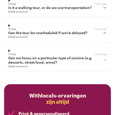
Vraag
1 year ago
Is it a walking tour, or do we use transportation?
bekijk antwoord
Vraag
1 year ago
Can the tour be rescheduled if we're delayed?
bekijk antwoord
Vraag
1 year ago
Can we focus on a particular type of cuisine (e.g.
desserts, street food, wine)?
bekijk antwoord
Withlocals-ervaringen
zijn altijd
Privé & gepersonaliseerd