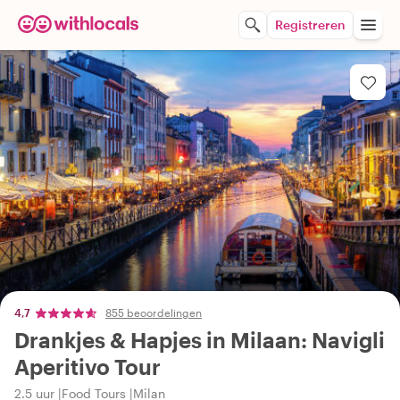
Registreren
4,7
855 beoordelingen
Drankjes & Hapjes in Milaan: Navigli
Aperitivo Tour
2.5 uur
Food Tours
Milan