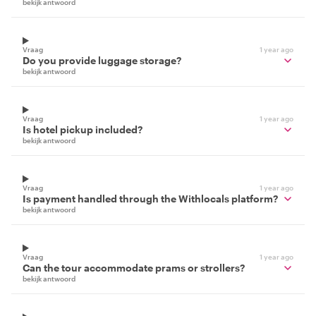
bekijk antwoord
Vraag
1 year ago
Do you provide luggage storage?
bekijk antwoord
Vraag
1 year ago
Is hotel pickup included?
bekijk antwoord
Vraag
1 year ago
Is payment handled through the Withlocals platform?
bekijk antwoord
Vraag
1 year ago
Can the tour accommodate prams or strollers?
bekijk antwoord