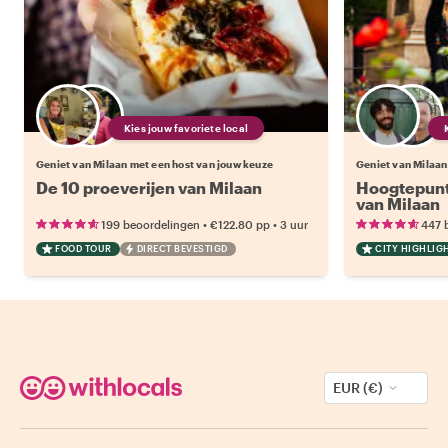
Kies jouw favoriete local
Geniet van Milaan met een host van jouw keuze
Geniet van Milaan
De 10 proeverijen van Milaan
Hoogtepunt
van Milaan
•
•
199 beoordelingen
€122.80
pp
3 uur
447 
FOOD TOUR
DIRECT BEVESTIGD
CITY HIGHLIG
EUR (€)