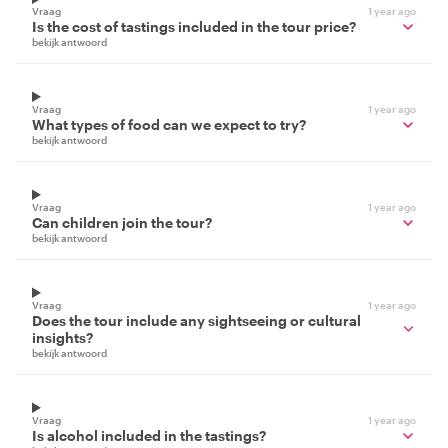
Vraag
1 year ago
Is the cost of tastings included in the tour price?
bekijk antwoord
Vraag
1 year ago
What types of food can we expect to try?
bekijk antwoord
Vraag
1 year ago
Can children join the tour?
bekijk antwoord
Vraag
1 year ago
Does the tour include any sightseeing or cultural
insights?
bekijk antwoord
Vraag
1 year ago
Is alcohol included in the tastings?