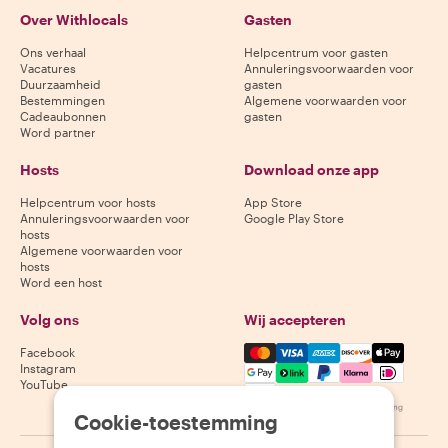
Over Withlocals
Gasten
Ons verhaal
Helpcentrum voor gasten
Vacatures
Annuleringsvoorwaarden voor
Duurzaamheid
gasten
Bestemmingen
Algemene voorwaarden voor
Cadeaubonnen
gasten
Word partner
Hosts
Download onze app
Helpcentrum voor hosts
App Store
Annuleringsvoorwaarden voor
Google Play Store
hosts
Algemene voorwaarden voor
hosts
Word een host
Volg ons
Wij accepteren
Mastercard, Visa, Amex, Di
Facebook
Instagram
YouTube
Beschikbaarheid varieert per bestemming
Cookie-toestemming