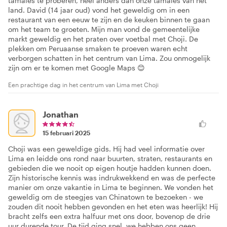
tamales te proberen, heel anders dan onze tamales van het
land. David (14 jaar oud) vond het geweldig om in een
restaurant van een eeuw te zijn en de keuken binnen te gaan
om het team te groeten. Mijn man vond de gemeentelijke
markt geweldig en het praten over voetbal met Choji. De
plekken om Peruaanse smaken te proeven waren echt
verborgen schatten in het centrum van Lima. Zou onmogelijk
zijn om er te komen met Google Maps 😊
Een prachtige dag in het centrum van Lima met Choji
Jonathan
15 februari 2025
Choji was een geweldige gids. Hij had veel informatie over
Lima en leidde ons rond naar buurten, straten, restaurants en
gebieden die we nooit op eigen houtje hadden kunnen doen.
Zijn historische kennis was indrukwekkend en was de perfecte
manier om onze vakantie in Lima te beginnen. We vonden het
geweldig om de steegjes van Chinatown te bezoeken - we
zouden dit nooit hebben gevonden en het eten was heerlijk! Hij
bracht zelfs een extra halfuur met ons door, bovenop de drie
uur durende tour. De tijd ging snel, we hebben ons geen