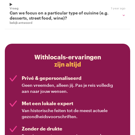
Vraag
1 year ago
Can we focus on a particular type of cuisine (e.g.
desserts, street food, wine)?
bekijk antwoord
Withlocals-ervaringen
zijn altijd
Privé & gepersonaliseerd
Geen vreemden, alleen jij. Pas je reis volledig
aan naar jouw wensen.
Met een lokale expert
Van historische feiten tot de meest actuele
gezondheidsvoorschriften.
Zonder de drukte