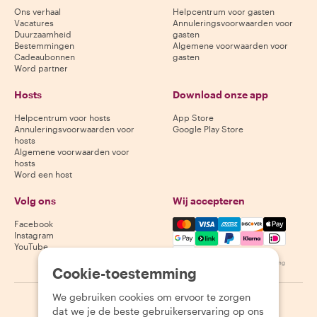
Ons verhaal
Helpcentrum voor gasten
Vacatures
Annuleringsvoorwaarden voor
Duurzaamheid
gasten
Bestemmingen
Algemene voorwaarden voor
Cadeaubonnen
gasten
Word partner
Hosts
Download onze app
Helpcentrum voor hosts
App Store
Annuleringsvoorwaarden voor
Google Play Store
hosts
Algemene voorwaarden voor
hosts
Word een host
Volg ons
Wij accepteren
Mastercard, Visa, Amex, Di
Facebook
Instagram
YouTube
Beschikbaarheid varieert per bestemming
Cookie-toestemming
We gebruiken cookies om ervoor te zorgen
©
2026
Withlocals.com
|
Privacybeleid
|
Cookies
|
Sitemap
dat we je de beste gebruikerservaring op ons