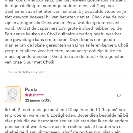
In tegenstelling tot sommige andere tours, zal Choji ook
deelnemen aan het eten van het eten bij bepaalde stops en je
ziet gewoon hoeveel hij van het eten geniet! Choji deelde ook
zijn ervaringen als Okinawan in Peru, wat ik erg interessant
vond. Omdat de Japanners zo'n grote invloed hebben op de
Peruaanse keuken en Choji culinaire ervaring heeft, was het
een geweldige kans om te leren. Deze tour is een goede
manier om de lokale gerechten van Lima te leren kennen. Choji
zorgt niet alleen voor het eten, maar voegt ook zijn leuke en
meeslepende persoonlijkheid toe aan de tour. Ik heb genoten
van onze 3 uur met Choji!
Choji is de lokale expert!
Paola
22 januari 2025
Ik heb 2 food tours gekocht met Choji. Van de 10 "hapjes" om
te proberen waren er 8 zoetigheden. Bovendien bestelde hij bij
elke plek die we bezochten een stukje eten dat ik en de andere
persoon met wie ik was moesten delen, ook al hadden we er
allebei geld aan uitgegeven. Alsof de porties nog niet klein