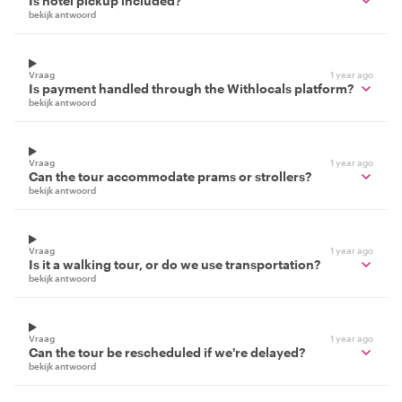
Is hotel pickup included?
bekijk antwoord
Vraag
1 year ago
Is payment handled through the Withlocals platform?
bekijk antwoord
Vraag
1 year ago
Can the tour accommodate prams or strollers?
bekijk antwoord
Vraag
1 year ago
Is it a walking tour, or do we use transportation?
bekijk antwoord
Vraag
1 year ago
Can the tour be rescheduled if we're delayed?
bekijk antwoord