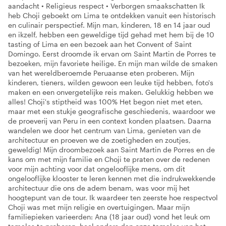
aandacht • Religieus respect • Verborgen smaakschatten Ik
heb Choji geboekt om Lima te ontdekken vanuit een historisch
en culinair perspectief. Mijn man, kinderen, 18 en 14 jaar oud
en ikzelf, hebben een geweldige tijd gehad met hem bij de 10
tasting of Lima en een bezoek aan het Convent of Saint
Domingo. Eerst droomde ik ervan om Saint Martin de Porres te
bezoeken, mijn favoriete heilige. En mijn man wilde de smaken
van het wereldberoemde Peruaanse eten proberen. Mijn
kinderen, tieners, wilden gewoon een leuke tijd hebben, foto's
maken en een onvergetelijke reis maken. Gelukkig hebben we
alles! Choji's stiptheid was 100% Het begon niet met eten,
maar met een stukje geografische geschiedenis, waardoor we
de proeverij van Peru in een context konden plaatsen. Daarna
wandelen we door het centrum van Lima, genieten van de
architectuur en proeven we de zoetigheden en zoutjes,
geweldig! Mijn droombezoek aan Saint Martin de Porres en de
kans om met mijn familie en Choji te praten over de redenen
voor mijn achting voor dat ongelooflijke mens, om dit
ongelooflijke klooster te leren kennen met die indrukwekkende
architectuur die ons de adem benam, was voor mij het
hoogtepunt van de tour. Ik waardeer ten zeerste hoe respectvol
Choji was met mijn religie en overtuigingen. Maar mijn
familiepieken varieerden: Ana (18 jaar oud) vond het leuk om