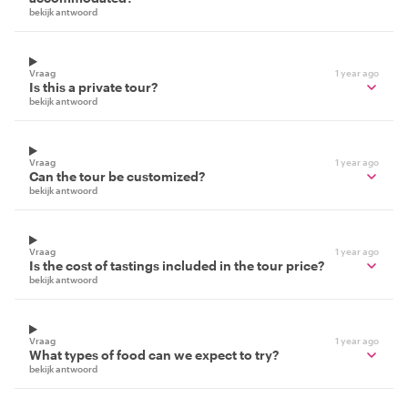
bekijk antwoord
Vraag
1 year ago
Is this a private tour?
bekijk antwoord
Vraag
1 year ago
Can the tour be customized?
bekijk antwoord
Vraag
1 year ago
Is the cost of tastings included in the tour price?
bekijk antwoord
Vraag
1 year ago
What types of food can we expect to try?
bekijk antwoord