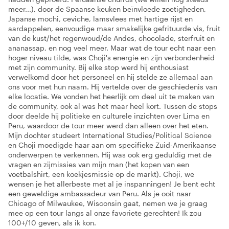
meer...), door de Spaanse keuken beïnvloede zoetigheden,
Japanse mochi, ceviche, lamsvlees met hartige rijst en
aardappelen, eenvoudige maar smakelijke gefrituurde vis, fruit
van de kust/het regenwoud/de Andes, chocolade, sterfruit en
ananassap, en nog veel meer. Maar wat de tour echt naar een
hoger niveau tilde, was Choji's energie en zijn verbondenheid
met zijn community. Bij elke stop werd hij enthousiast
verwelkomd door het personeel en hij stelde ze allemaal aan
ons voor met hun naam. Hij vertelde over de geschiedenis van
elke locatie. We vonden het heerlijk om deel uit te maken van
de community, ook al was het maar heel kort. Tussen de stops
door deelde hij politieke en culturele inzichten over Lima en
Peru, waardoor de tour meer werd dan alleen over het eten.
Mijn dochter studeert International Studies/Political Science
en Choji moedigde haar aan om specifieke Zuid-Amerikaanse
onderwerpen te verkennen. Hij was ook erg geduldig met de
vragen en zijmissies van mijn man (het kopen van een
voetbalshirt, een koekjesmissie op de markt). Choji, we
wensen je het allerbeste met al je inspanningen! Je bent echt
een geweldige ambassadeur van Peru. Als je ooit naar
Chicago of Milwaukee, Wisconsin gaat, nemen we je graag
mee op een tour langs al onze favoriete gerechten! Ik zou
100+/10 geven, als ik kon.