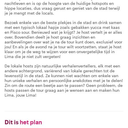
nachtleven en is op de hoogte van de huidige hotspots en
hippe locaties, dus vraag gerust en geniet van de stad terwijl
je je mengt met de locals.
Bezoek enkele van de beste plekjes in de stad en drink samen
met een typisch lokaal hapje zoals gebakken yucca met kaas
en Pisco sour. Benieuwd wat je krijgt? Je host vertelt je er alles
over. Bovendien deelt je host graag inzichten en
aanbevelingen over wat je na de tour kunt doen, exclusief voor
jou! En als je de avond na je tour wilt voortzetten, staat je host
klaar om je de weg te wijzen voor een onvergetelijke tijd in
Lima die je niet zult vergeten!
De lokale hosts zijn natuurlijke verhalenvertellers, elk met een
andere achtergrond, variërend van lokale gerechten tot de
levensstijl in de stad. Ze kunnen niet wachten om enkele van
hun unieke verhalen en persoonlijke anekdotes met je te delen!
Zin om de route een beetje aan te passen? Geen probleem, de
hosts passen de tour graag aan je wensen aan en maken hun
Lima, jouw Lima!
Dit is
het plan