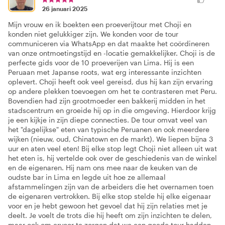
26 januari 2025
Mijn vrouw en ik boekten een proeverijtour met Choji en
konden niet gelukkiger zijn. We konden voor de tour
communiceren via WhatsApp en dat maakte het coördineren
van onze ontmoetingstijd en -locatie gemakkelijker. Choji is de
perfecte gids voor de 10 proeverijen van Lima. Hij is een
Peruaan met Japanse roots, wat erg interessante inzichten
oplevert. Choji heeft ook veel gereisd, dus hij kan zijn ervaring
op andere plekken toevoegen om het te contrasteren met Peru.
Bovendien had zijn grootmoeder een bakkerij midden in het
stadscentrum en groeide hij op in die omgeving. Hierdoor krijg
je een kijkje in zijn diepe connecties. De tour omvat veel van
het "dagelijkse" eten van typische Peruanen en ook meerdere
wijken (nieuw, oud, Chinatown en de markt). We liepen bijna 3
uur en aten veel eten! Bij elke stop legt Choji niet alleen uit wat
het eten is, hij vertelde ook over de geschiedenis van de winkel
en de eigenaren. Hij nam ons mee naar de keuken van de
oudste bar in Lima en legde uit hoe ze allemaal
afstammelingen zijn van de arbeiders die het overnamen toen
de eigenaren vertrokken. Bij elke stop stelde hij elke eigenaar
voor en je hebt gewoon het gevoel dat hij zijn relaties met je
deelt. Je voelt de trots die hij heeft om zijn inzichten te delen,
maar ook om ervoor te zorgen dat we een goede tour hadden.