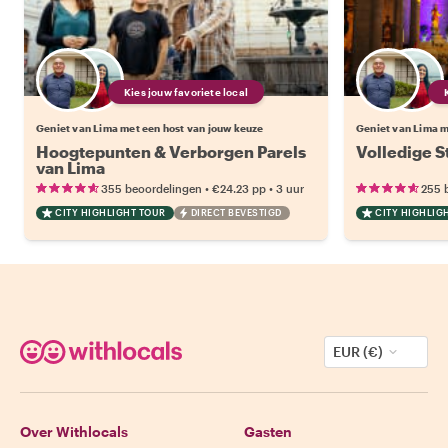
Kies jouw favoriete local
Geniet van Lima met een host van jouw keuze
Geniet van Lima m
Hoogtepunten & Verborgen Parels
Volledige S
van Lima
•
•
355 beoordelingen
€24.23
pp
3 uur
255 
CITY HIGHLIGHT TOUR
DIRECT BEVESTIGD
CITY HIGHLIG
EUR (€)
Over Withlocals
Gasten