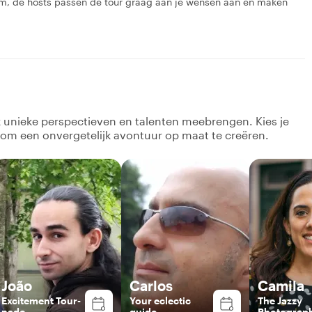
m, de hosts passen de tour graag aan je wensen aan en maken
k unieke perspectieven en talenten meebrengen. Kies je
 om een onvergetelijk avontuur op maat te creëren.
João
Carlos
Camila
Excitement Tour-
Your eclectic
The Jazzy
nado
guide
Photograp