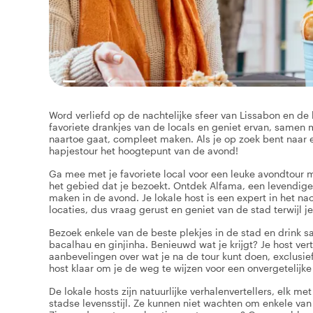
Word verliefd op de nachtelijke sfeer van Lissabon en d
favoriete drankjes van de locals en geniet ervan, samen 
naartoe gaat, compleet maken. Als je op zoek bent naar e
hapjestour het hoogtepunt van de avond!
Ga mee met je favoriete local voor een leuke avondtour 
het gebied dat je bezoekt. Ontdek Alfama, een levendige
maken in de avond. Je lokale host is een expert in het n
locaties, dus vraag gerust en geniet van de stad terwijl j
Bezoek enkele van de beste plekjes in de stad en drink 
bacalhau en ginjinha. Benieuwd wat je krijgt? Je host vert
aanbevelingen over wat je na de tour kunt doen, exclusief v
host klaar om je de weg te wijzen voor een onvergetelijke t
De lokale hosts zijn natuurlijke verhalenvertellers, elk m
stadse levensstijl. Ze kunnen niet wachten om enkele van