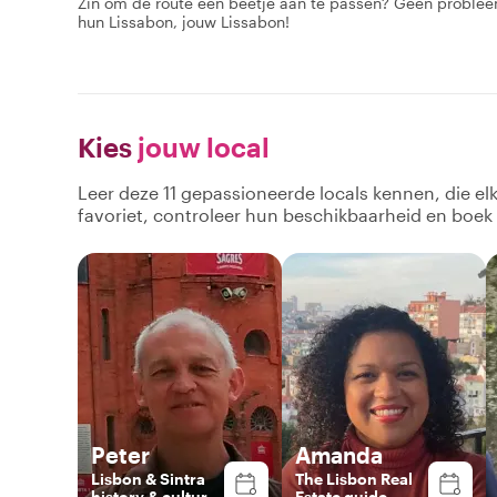
Zin om de route een beetje aan te passen? Geen problee
hun Lissabon, jouw Lissabon!
Kies
jouw local
Leer deze 11 gepassioneerde locals kennen, die el
favoriet, controleer hun beschikbaarheid en boek
Peter
Amanda
Lisbon & Sintra
The Lisbon Real
history & culture
Estate guide