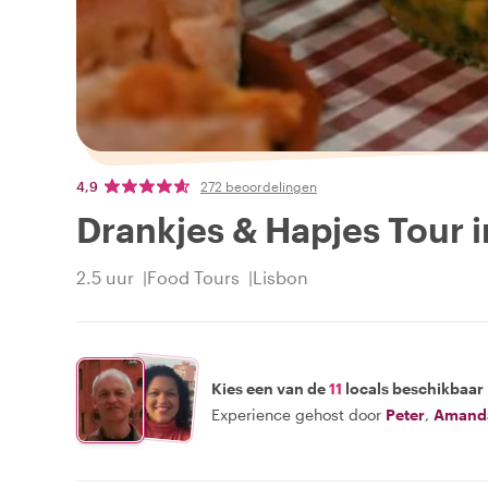
4,9
272 beoordelingen
Drankjes & Hapjes Tour 
2.5 uur
Food Tours
Lisbon
Kies een van de
11
locals beschikbaar
Experience gehost door
Peter
,
Amand