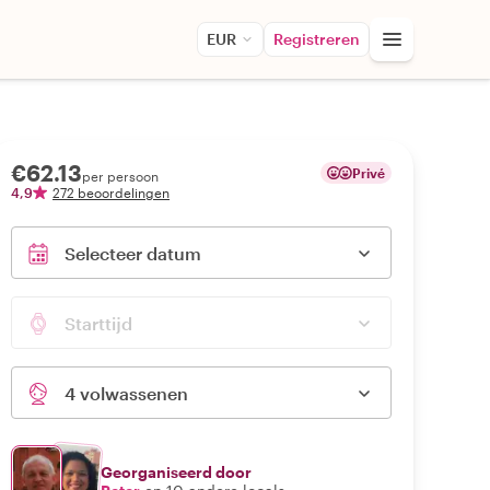
EUR
Registreren
€62.13
Privé
per persoon
4,9
272 beoordelingen
Selecteer datum
Starttijd
4 volwassenen
Georganiseerd door