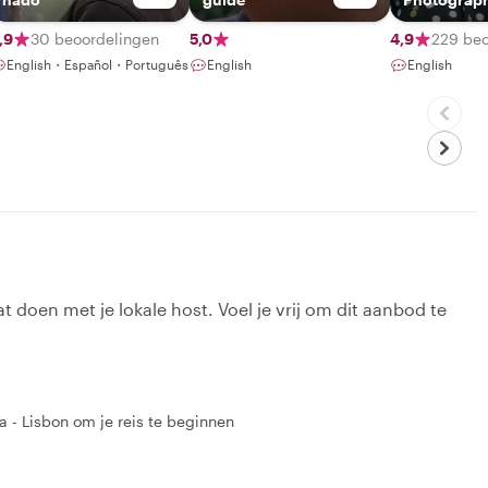
,9
30 beoordelingen
5,0
4,9
229 beo
English・Español・Português
English
English
t doen met je lokale host. Voel je vrij om dit aanbod te
a - Lisbon om je reis te beginnen