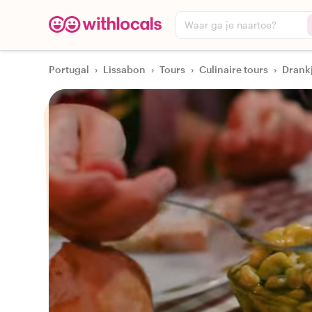
Waar ga je naartoe?
Portugal
›
Lissabon
›
Tours
›
Culinaire tours
›
Drankj