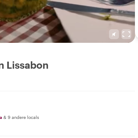
in Lissabon
a
&
9 andere locals