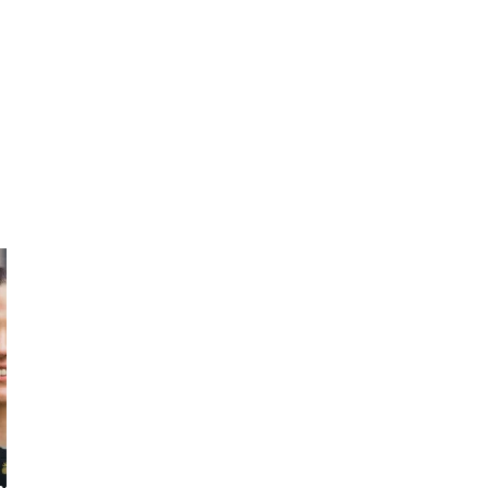
Rodrigo
Ricardo
The Dog Loving
The Treasure
her
Polyglot
Seeker