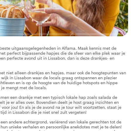
e beste uitgaansgelegenheden in Alfama. Maak kennis met de
met perfect bijpassende hapjes die de sfeer van elke plek waar je
en perfecte avond uit in Lissabon, dan is deze drankjes- en
met niet alleen drankjes en hapjes, maar ook de hoogtepunten van
 wijk in Lissabon waar de locals graag ontspannen en plezier
achtleven en is op de hoogte van de huidige hotspots en hippe
e je mengt met de locals.
samen een drankje met een typisch lokale hap zoals salada de
elt je er alles over. Bovendien deelt je host graag inzichten en
oor jou! En als je de avond na je tour wilt voortzetten, staat je
ijd in Lissabon die je niet snel zult vergeten!
et een andere achtergrond, variërend van lokale gerechten tot de
 hun unieke verhalen en persoonlijke anekdotes met je te delen!