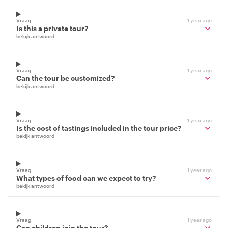
Vraag
1 year ago
Is this a private tour?
bekijk antwoord
Vraag
1 year ago
Can the tour be customized?
bekijk antwoord
Vraag
1 year ago
Is the cost of tastings included in the tour price?
bekijk antwoord
Vraag
1 year ago
What types of food can we expect to try?
bekijk antwoord
Vraag
1 year ago
Can children join the tour?