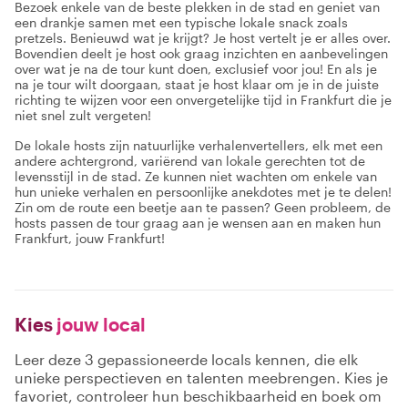
Bezoek enkele van de beste plekken in de stad en geniet van
een drankje samen met een typische lokale snack zoals
pretzels. Benieuwd wat je krijgt? Je host vertelt je er alles over.
Bovendien deelt je host ook graag inzichten en aanbevelingen
over wat je na de tour kunt doen, exclusief voor jou! En als je
na je tour wilt doorgaan, staat je host klaar om je in de juiste
richting te wijzen voor een onvergetelijke tijd in Frankfurt die je
niet snel zult vergeten!
De lokale hosts zijn natuurlijke verhalenvertellers, elk met een
andere achtergrond, variërend van lokale gerechten tot de
levensstijl in de stad. Ze kunnen niet wachten om enkele van
hun unieke verhalen en persoonlijke anekdotes met je te delen!
Zin om de route een beetje aan te passen? Geen probleem, de
hosts passen de tour graag aan je wensen aan en maken hun
Frankfurt, jouw Frankfurt!
Kies
jouw local
Leer deze 3 gepassioneerde locals kennen, die elk
unieke perspectieven en talenten meebrengen. Kies je
favoriet, controleer hun beschikbaarheid en boek om