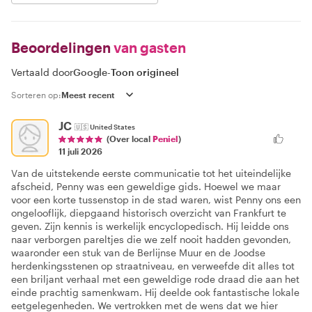
Beoordelingen
van gasten
Vertaald door
Google
-
Toon origineel
Sorteren op:
JC
🇺🇸
United States
(Over local
Peniel
)
11 juli 2026
Van de uitstekende eerste communicatie tot het uiteindelijke
afscheid, Penny was een geweldige gids. Hoewel we maar
voor een korte tussenstop in de stad waren, wist Penny ons een
ongelooflijk, diepgaand historisch overzicht van Frankfurt te
geven. Zijn kennis is werkelijk encyclopedisch. Hij leidde ons
naar verborgen pareltjes die we zelf nooit hadden gevonden,
waaronder een stuk van de Berlijnse Muur en de Joodse
herdenkingsstenen op straatniveau, en verweefde dit alles tot
een briljant verhaal met een geweldige rode draad die aan het
einde prachtig samenkwam. Hij deelde ook fantastische lokale
eetgelegenheden. We vertrokken met de wens dat we hier