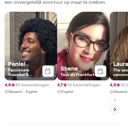
een onvergetelijk avontuur op maat te creëren.
Peniel
Laur
Shene
Passionate
The spo
Traveller &
Tour de Frankfurt
cannon
History Nerd
good ta
4,9
45 beoordelingen
4,7
19 beoordelingen
4,9
33 
Deutsch・English
English
Deutsch