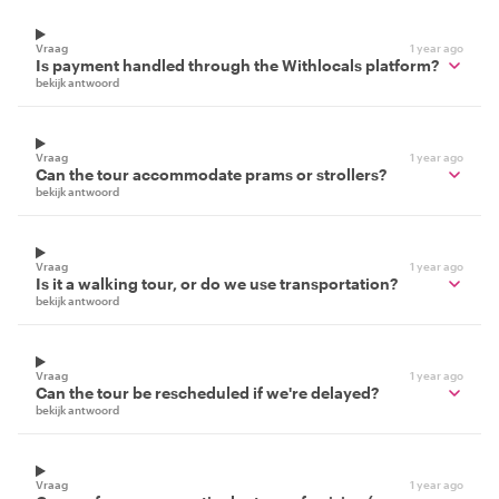
Vraag
1 year ago
Is payment handled through the Withlocals platform?
bekijk antwoord
Vraag
1 year ago
Can the tour accommodate prams or strollers?
bekijk antwoord
Vraag
1 year ago
Is it a walking tour, or do we use transportation?
bekijk antwoord
Vraag
1 year ago
Can the tour be rescheduled if we're delayed?
bekijk antwoord
Vraag
1 year ago