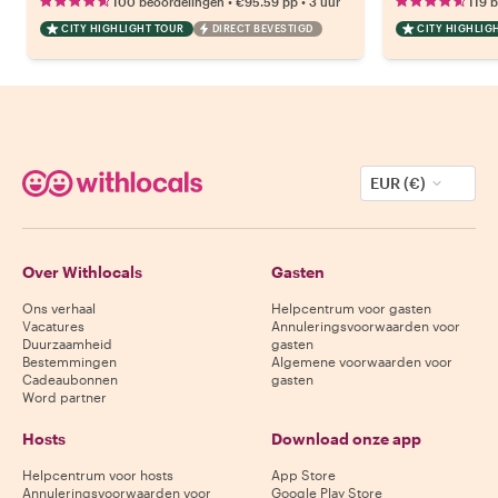
•
•
100 beoordelingen
€95.59
pp
3 uur
119 
CITY HIGHLIGHT TOUR
DIRECT BEVESTIGD
CITY HIGHLIG
EUR (€)
Over Withlocals
Gasten
Ons verhaal
Helpcentrum voor gasten
Vacatures
Annuleringsvoorwaarden voor
Duurzaamheid
gasten
Bestemmingen
Algemene voorwaarden voor
Cadeaubonnen
gasten
Word partner
Hosts
Download onze app
Helpcentrum voor hosts
App Store
Annuleringsvoorwaarden voor
Google Play Store