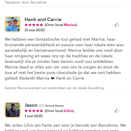
Tapastour door Barcelona
Hank and Carrie
(Over local
Marina
)
21 mei 2025
We hebben een fantastische tour gehad met Marina, haar
bruisende persoonlijkheid en passie voor haar lokale eten was
aanstekelijk en hartverwarmend. Marina leidde ons rond door
haar omgeving en wees ons op de tradities en de lokale
levensstijl die je zonder haar kennis nooit zou ontdekken.
Marina deed er alles aan om voor ons te zorgen en sloot de
tour af met het beste pure chocolade-ijs dat we ooit hebben
gehad! Bedankt Marina ❤️ Hank en Carrie
Dankzij Marina werden wij onderdeel van de lokale bevolking.
Jason
🇺🇸
United States
(Over local
Liliia
)
1 mei 2025
We raden Liliia van harte aan voor je bezoek aan Barcelona. We
hebben veel van haar geleerd en hebben genoten van onze