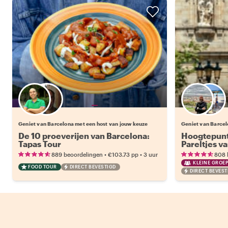
Kies jouw favoriete local
Geniet van Barcelona met een host van jouw keuze
Geniet van Barcel
De 10 proeverijen van Barcelona:
Hoogtepunt
Tapas Tour
Pareltjes v
•
•
889 beoordelingen
€103.73
pp
3 uur
808 
KLEINE GROE
FOOD TOUR
DIRECT BEVESTIGD
DIRECT BEVEST