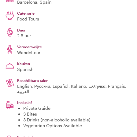
Barcelona
, Spain
Categorie
Food Tours
Duur
2.5 uur
Vervoerswijze
Wandeltour
Keuken
Spanish
Beschikbare talen
English, Русский, Español, Italiano, Ελληνικά, Français,
العربية
Inclusief
Private Guide
3 Bites
3 Drinks (non-alcoholic available)
Vegetarian Options Available