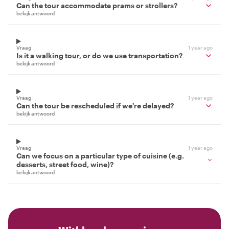
Can the tour accommodate prams or strollers?
bekijk antwoord
Vraag
1 year ago
Is it a walking tour, or do we use transportation?
bekijk antwoord
Vraag
1 year ago
Can the tour be rescheduled if we're delayed?
bekijk antwoord
Vraag
1 year ago
Can we focus on a particular type of cuisine (e.g.
desserts, street food, wine)?
bekijk antwoord