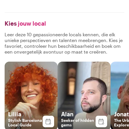
Kies
jouw local
Leer deze 10 gepassioneerde locals kennen, die elk
unieke perspectieven en talenten meebrengen. Kies je
favoriet, controleer hun beschikbaarheid en boek om
een onvergetelijk avontuur op maat te creëren.
Liliia
Alan
Jona
Stylish Barcelona
Seeker of hidden
The Ur
Local Guide
gems
Explore