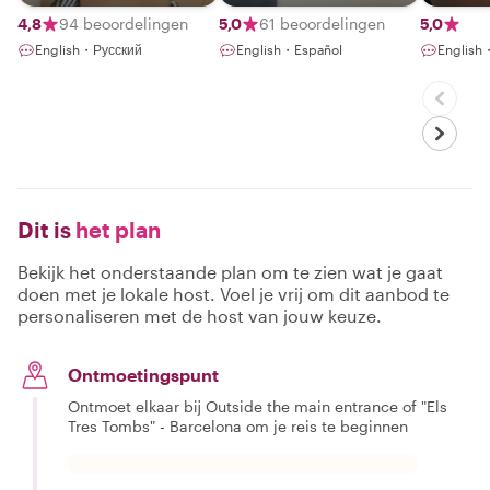
4,8
94 beoordelingen
5,0
61 beoordelingen
5,0
English・Русский
English・Español
English
Dit is
het plan
Bekijk het onderstaande plan om te zien wat je gaat
doen met je lokale host. Voel je vrij om dit aanbod te
personaliseren met de host van jouw keuze.
Ontmoetingspunt
Ontmoet elkaar bij Outside the main entrance of "Els
Tres Tombs" - Barcelona om je reis te beginnen