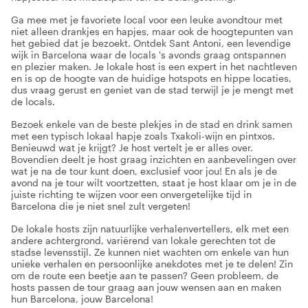
Ga mee met je favoriete local voor een leuke avondtour met
niet alleen drankjes en hapjes, maar ook de hoogtepunten van
het gebied dat je bezoekt. Ontdek Sant Antoni, een levendige
wijk in Barcelona waar de locals 's avonds graag ontspannen
en plezier maken. Je lokale host is een expert in het nachtleven
en is op de hoogte van de huidige hotspots en hippe locaties,
dus vraag gerust en geniet van de stad terwijl je je mengt met
de locals.
Bezoek enkele van de beste plekjes in de stad en drink samen
met een typisch lokaal hapje zoals Txakoli-wijn en pintxos.
Benieuwd wat je krijgt? Je host vertelt je er alles over.
Bovendien deelt je host graag inzichten en aanbevelingen over
wat je na de tour kunt doen, exclusief voor jou! En als je de
avond na je tour wilt voortzetten, staat je host klaar om je in de
juiste richting te wijzen voor een onvergetelijke tijd in
Barcelona die je niet snel zult vergeten!
De lokale hosts zijn natuurlijke verhalenvertellers, elk met een
andere achtergrond, variërend van lokale gerechten tot de
stadse levensstijl. Ze kunnen niet wachten om enkele van hun
unieke verhalen en persoonlijke anekdotes met je te delen! Zin
om de route een beetje aan te passen? Geen probleem, de
hosts passen de tour graag aan jouw wensen aan en maken
hun Barcelona, jouw Barcelona!