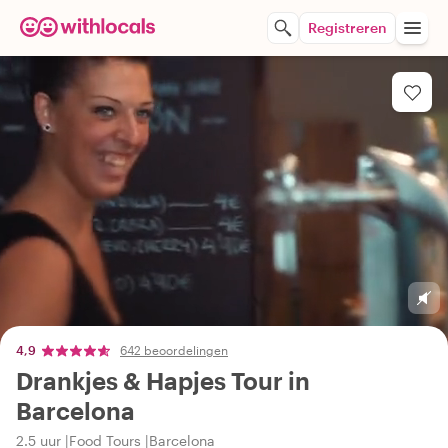
Registreren
4,9
642 beoordelingen
Drankjes & Hapjes Tour in
Barcelona
2.5 uur
Food Tours
Barcelona