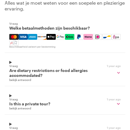
Alles wat je moet weten voor een soepele en plezierige
ervaring.
Vraag
Welke betaalmethoden zijn beschikbaar?
Mastercard, Visa, Amex, Discover, Apple Pay, Google Pay
Beschikbaarheid varieert per bestemming
Vraag
1 year ago
Are dietary restrictions or food allergies
accommodated?
bekijk antwoord
Vraag
1 year ago
Is this a private tour?
bekijk antwoord
Vraag
1 year ago