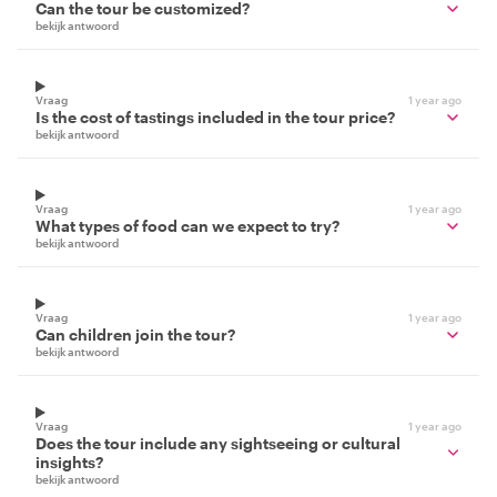
Can the tour be customized?
bekijk antwoord
Vraag
1 year ago
Is the cost of tastings included in the tour price?
bekijk antwoord
Vraag
1 year ago
What types of food can we expect to try?
bekijk antwoord
Vraag
1 year ago
Can children join the tour?
bekijk antwoord
Vraag
1 year ago
Does the tour include any sightseeing or cultural
insights?
bekijk antwoord