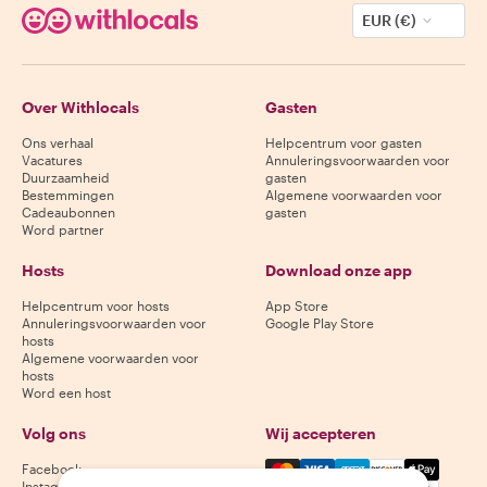
EUR (€)
Over Withlocals
Gasten
Ons verhaal
Helpcentrum voor gasten
Vacatures
Annuleringsvoorwaarden voor
Duurzaamheid
gasten
Bestemmingen
Algemene voorwaarden voor
Cadeaubonnen
gasten
Word partner
Hosts
Download onze app
Helpcentrum voor hosts
App Store
Annuleringsvoorwaarden voor
Google Play Store
hosts
Algemene voorwaarden voor
hosts
Word een host
Volg ons
Wij accepteren
Mastercard, Visa, Amex, Di
Facebook
Instagram