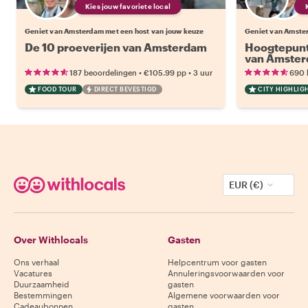
Kies jouw favoriete local
Geniet van Amsterdam met een host van jouw keuze
Geniet van Amste
De 10 proeverijen van Amsterdam
Hoogtepunt
van Amste
•
•
187 beoordelingen
€105.99
pp
3 uur
690 
FOOD TOUR
DIRECT BEVESTIGD
CITY HIGHLIG
EUR (€)
Over Withlocals
Gasten
Ons verhaal
Helpcentrum voor gasten
Vacatures
Annuleringsvoorwaarden voor
Duurzaamheid
gasten
Bestemmingen
Algemene voorwaarden voor
Cadeaubonnen
gasten