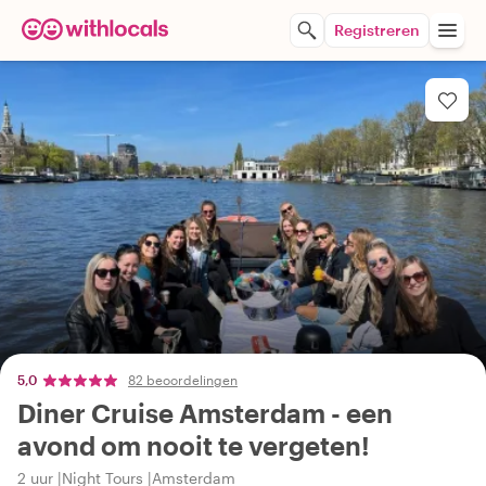
Registreren
5,0
82 beoordelingen
Diner Cruise Amsterdam - een
avond om nooit te vergeten!
2 uur
Night Tours
Amsterdam