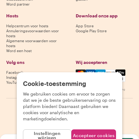
Word partner
Hosts
Download onze app
Helpcentrum voor hosts
App Store
Annuleringsvoorwaarden voor
Google Play Store
hosts
Algemene voorwaarden voor
hosts
Word een host
Volg ons
Wij accepteren
Mastercard, Visa, Amex, Di
Facebook
Instagram
Cookie-toestemming
YouTube
Beschikbaarheid varieert per bestemming
We gebruiken cookies om ervoor te zorgen
dat we je de beste gebruikerservaring op ons
platform bieden! Daarnaast gebruiken we
©
2026
Withlocals.com
|
Privacybeleid
|
Cookies
|
Sitemap
cookies voor analytische en
marketingdoeleinden.
Instellingen
Accepteer cookies
wijzigen