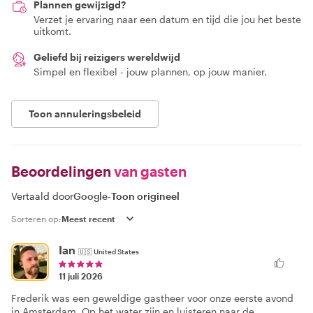
Plannen gewijzigd?
Verzet je ervaring naar een datum en tijd die jou het beste
uitkomt.
Geliefd bij reizigers wereldwijd
Simpel en flexibel - jouw plannen, op jouw manier.
Toon annuleringsbeleid
Beoordelingen
van gasten
Vertaald door
Google
-
Toon origineel
Sorteren op:
Ian
🇺🇸
United States
11 juli 2026
Frederik was een geweldige gastheer voor onze eerste avond
in Amsterdam. Op het water zijn en luisteren naar de