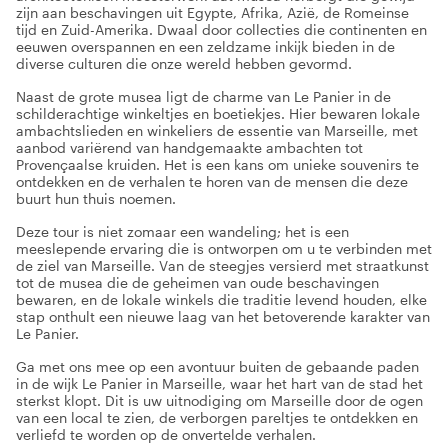
zijn aan beschavingen uit Egypte, Afrika, Azië, de Romeinse
tijd en Zuid-Amerika. Dwaal door collecties die continenten en
eeuwen overspannen en een zeldzame inkijk bieden in de
diverse culturen die onze wereld hebben gevormd.
Naast de grote musea ligt de charme van Le Panier in de
schilderachtige winkeltjes en boetiekjes. Hier bewaren lokale
ambachtslieden en winkeliers de essentie van Marseille, met
aanbod variërend van handgemaakte ambachten tot
Provençaalse kruiden. Het is een kans om unieke souvenirs te
ontdekken en de verhalen te horen van de mensen die deze
buurt hun thuis noemen.
Deze tour is niet zomaar een wandeling; het is een
meeslepende ervaring die is ontworpen om u te verbinden met
de ziel van Marseille. Van de steegjes versierd met straatkunst
tot de musea die de geheimen van oude beschavingen
bewaren, en de lokale winkels die traditie levend houden, elke
stap onthult een nieuwe laag van het betoverende karakter van
Le Panier.
Ga met ons mee op een avontuur buiten de gebaande paden
in de wijk Le Panier in Marseille, waar het hart van de stad het
sterkst klopt. Dit is uw uitnodiging om Marseille door de ogen
van een local te zien, de verborgen pareltjes te ontdekken en
verliefd te worden op de onvertelde verhalen.