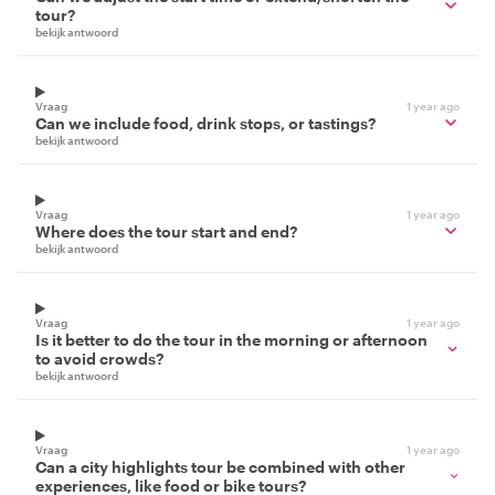
tour?
bekijk antwoord
Vraag
1 year ago
Can we include food, drink stops, or tastings?
bekijk antwoord
Vraag
1 year ago
Where does the tour start and end?
bekijk antwoord
Vraag
1 year ago
Is it better to do the tour in the morning or afternoon
to avoid crowds?
bekijk antwoord
Vraag
1 year ago
Can a city highlights tour be combined with other
experiences, like food or bike tours?