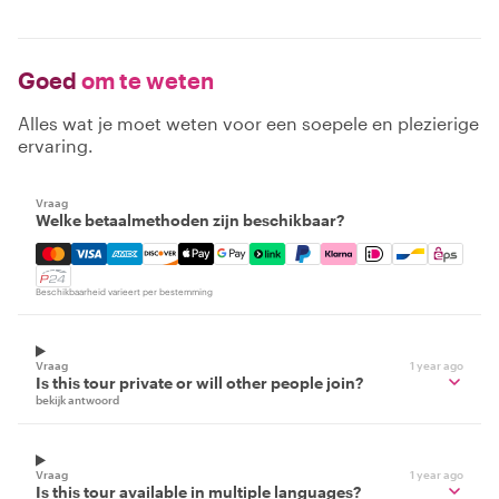
Goed
om te weten
Alles wat je moet weten voor een soepele en plezierige
ervaring.
Vraag
Welke betaalmethoden zijn beschikbaar?
Mastercard, Visa, Amex, Discover, Apple Pay, Google Pay
Beschikbaarheid varieert per bestemming
Vraag
1 year ago
Is this tour private or will other people join?
bekijk antwoord
Vraag
1 year ago
Is this tour available in multiple languages?