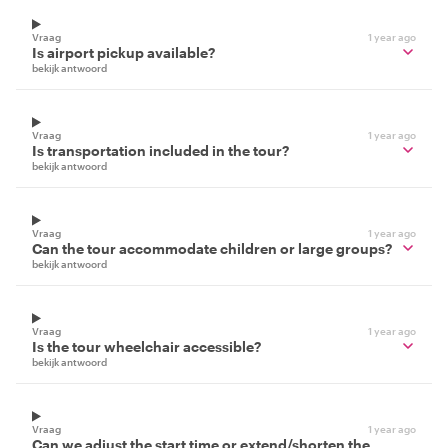
Vraag
1 year ago
Is airport pickup available?
bekijk antwoord
Vraag
1 year ago
Is transportation included in the tour?
bekijk antwoord
Vraag
1 year ago
Can the tour accommodate children or large groups?
bekijk antwoord
Vraag
1 year ago
Is the tour wheelchair accessible?
bekijk antwoord
Vraag
1 year ago
Can we adjust the start time or extend/shorten the