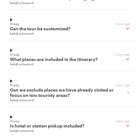
bekijk antwoord
Vraag
1 year ago
Can the tour be customized?
bekijk antwoord
Vraag
1 year ago
What places are included in the itinerary?
bekijk antwoord
Vraag
1 year ago
Can we exclude places we have already visited or
focus on less touristy areas?
bekijk antwoord
Vraag
1 year ago
Is hotel or station pickup included?
bekijk antwoord