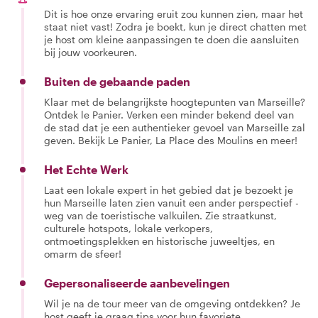
Dit is hoe onze ervaring eruit zou kunnen zien, maar het
staat niet vast! Zodra je boekt, kun je direct chatten met
je host om kleine aanpassingen te doen die aansluiten
bij jouw voorkeuren.
Buiten de gebaande paden
Klaar met de belangrijkste hoogtepunten van Marseille?
Ontdek le Panier. Verken een minder bekend deel van
de stad dat je een authentieker gevoel van Marseille zal
geven. Bekijk Le Panier, La Place des Moulins en meer!
Het Echte Werk
Laat een lokale expert in het gebied dat je bezoekt je
hun Marseille laten zien vanuit een ander perspectief -
weg van de toeristische valkuilen. Zie straatkunst,
culturele hotspots, lokale verkopers,
ontmoetingsplekken en historische juweeltjes, en
omarm de sfeer!
Gepersonaliseerde aanbevelingen
Wil je na de tour meer van de omgeving ontdekken? Je
host geeft je graag tips voor hun favoriete