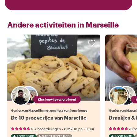
Andere activiteiten in
Marseille
Kies jouw favoriete local
Geniet van Marseille met een host van jouw keuze
Geniet van Marsei
De 10 proeverijen van Marseille
Drankjes & 
•
•
137 beoordelingen
€125.00
pp
3 uur
78 b
FOOD TOUR
DIRECT BEVESTIGD
FOOD TOUR