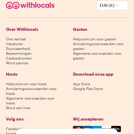
EUR (€)
Over Withlocals
Gasten
Ons verhaal
Helpcentrum voor gasten
Vacatures
Annuleringsvoorwaarden voor
Duurzaamheid
gasten
Bestemmingen
Algemene voorwaarden voor
Cadeaubonnen
gasten
Word partner
Hosts
Download onze app
Helpcentrum voor hosts
App Store
Annuleringsvoorwaarden voor
Google Play Store
hosts
Algemene voorwaarden voor
hosts
Word een host
Volg ons
Wij accepteren
Mastercard, Visa, Amex, Di
Facebook
Instagram