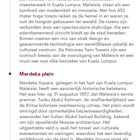
meesterwerk in Kuala Lumpur, Maleisië, staan als een
symbool van moderniteit en innovatie. Met hun 452
meter hoge torens reiken ze de hemel in en waren ze
ooit de hoogste gebouwen ter wereld. De torens zijn
verbonden door een spectaculaire skybridge, die een
adembenemend uitzicht biedt op de stad beneden.
Binnen creëren een mix van strak design en
geavanceerde technologie een wereldklasse zakelijk en
cultureel centrum. De Petronas Twin Towers zijn een
iconisch bewijs van de vooruitgang van Maleisië en een
must-see voor elke bezoeker van Kuala Lumpur.
Merdeka plein
Merdeka Square, gelegen in het hart van Kuala Lumpur,
Maleisië, heeft een aanzienlijk historische betekenis.
Het was hier, op 31 augustus 1957, dat Maleisië's eerste
premier, Tunku Abdul Rahman, de onafhankelijkheid van
de Britse koloniale overheersing uitriep. Het plein wordt
omringd door opmerkelijke bezienswaardigheden,
waaronder het Sultan Abdul Samad Building, bekend
om zijn opvallende Moorse architectuur. Het
uitgestrekte veld is vaak het toneel van culturele
evenementen en vieringen, waardoor het een levendig
middelpunt van de stad is. Merdeka Square staat als