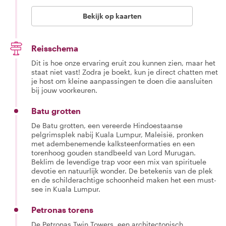
Bekijk op kaarten
Reisschema
Dit is hoe onze ervaring eruit zou kunnen zien, maar het
staat niet vast! Zodra je boekt, kun je direct chatten met
je host om kleine aanpassingen te doen die aansluiten
bij jouw voorkeuren.
Batu grotten
De Batu grotten, een vereerde Hindoestaanse
pelgrimsplek nabij Kuala Lumpur, Maleisië, pronken
met adembenemende kalksteenformaties en een
torenhoog gouden standbeeld van Lord Murugan.
Beklim de levendige trap voor een mix van spirituele
devotie en natuurlijk wonder. De betekenis van de plek
en de schilderachtige schoonheid maken het een must-
see in Kuala Lumpur.
Petronas torens
De Petronas Twin Towers, een architectonisch