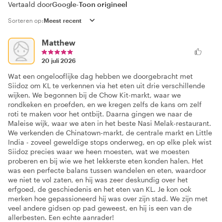
Vertaald door
Google
-
Toon origineel
Sorteren op:
Matthew
20 juli 2026
Wat een ongelooflijke dag hebben we doorgebracht met
Siidoz om KL te verkennen via het eten uit drie verschillende
wijken. We begonnen bij de Chow Kit-markt, waar we
rondkeken en proefden, en we kregen zelfs de kans om zelf
roti te maken voor het ontbijt. Daarna gingen we naar de
Maleise wijk, waar we aten in het beste Nasi Melak-restaurant.
We verkenden de Chinatown-markt, de centrale markt en Little
India - zoveel geweldige stops onderweg, en op elke plek wist
Siidoz precies waar we heen moesten, wat we moesten
proberen en bij wie we het lekkerste eten konden halen. Het
was een perfecte balans tussen wandelen en eten, waardoor
we niet te vol zaten, en hij was zeer deskundig over het
erfgoed, de geschiedenis en het eten van KL. Je kon ook
merken hoe gepassioneerd hij was over zijn stad. We zijn met
veel andere gidsen op pad geweest, en hij is een van de
allerbesten. Een echte aanrader!