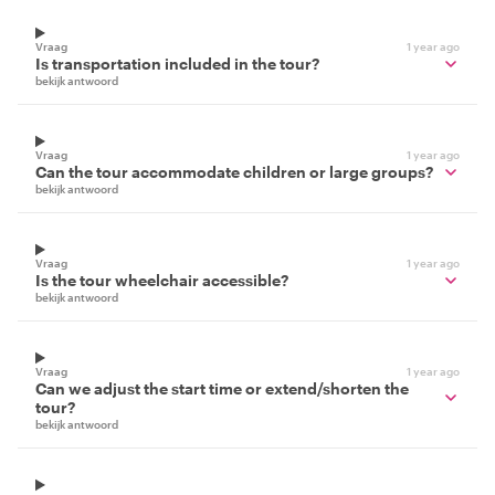
Vraag
1 year ago
Is transportation included in the tour?
bekijk antwoord
Vraag
1 year ago
Can the tour accommodate children or large groups?
bekijk antwoord
Vraag
1 year ago
Is the tour wheelchair accessible?
bekijk antwoord
Vraag
1 year ago
Can we adjust the start time or extend/shorten the
tour?
bekijk antwoord