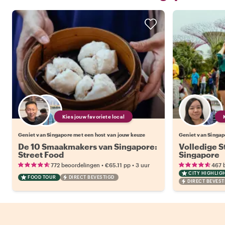
Kies jouw favoriete local
Geniet van Singapore met een host van jouw keuze
Geniet van Singap
De 10 Smaakmakers van Singapore:
Volledige S
Street Food
Singapore
•
•
772 beoordelingen
€65.11
pp
3 uur
467 
CITY HIGHLIG
FOOD TOUR
DIRECT BEVESTIGD
DIRECT BEVEST