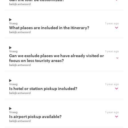
bekijk antwoord
Vraag
1 year ago
What places are included in the itinerary?
bekijk antwoord
Vraag
1 year ago
Can we exclude places we have already visited or
focus on less touristy areas?
bekijk antwoord
Vraag
1 year ago
Is hotel or station pickup included?
bekijk antwoord
Vraag
1 year ago
Is airport pickup available?
bekijk antwoord