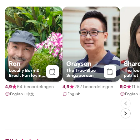
Ron
Grayson
Shar
Locally Born &
The True-Blue
The foo
Bred . Fun loving
Singaporean
patriot
host!
4,9
64 beoordelingen
4,9
287 beoordelingen
5,0
11 
English・中文
English
Englis