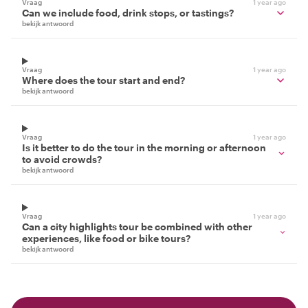
Vraag
1 year ago
Can we include food, drink stops, or tastings?
bekijk antwoord
Vraag
1 year ago
Where does the tour start and end?
bekijk antwoord
Vraag
1 year ago
Is it better to do the tour in the morning or afternoon
to avoid crowds?
bekijk antwoord
Vraag
1 year ago
Can a city highlights tour be combined with other
experiences, like food or bike tours?
bekijk antwoord