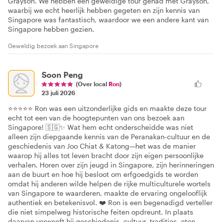
Grayson. We hebben een geweldige tour gehad met Grayson,
waarbij we echt heerlijk hebben gegeten en zijn kennis van
Singapore was fantastisch, waardoor we een andere kant van
Singapore hebben gezien.
Geweldig bezoek aan Singapore
Soon Peng
(Over local
Ron
)
23 juli 2026
⭐⭐⭐⭐⭐ Ron was een uitzonderlijke gids en maakte deze tour
echt tot een van de hoogtepunten van ons bezoek aan
Singapore! 🇸🇬✨ Wat hem echt onderscheidde was niet
alleen zijn diepgaande kennis van de Peranakan-cultuur en de
geschiedenis van Joo Chiat & Katong—het was de manier
waarop hij alles tot leven bracht door zijn eigen persoonlijke
verhalen. Horen over zijn jeugd in Singapore, zijn herinneringen
aan de buurt en hoe hij besloot om erfgoedgids te worden
omdat hij anderen wilde helpen de rijke multiculturele wortels
van Singapore te waarderen, maakte de ervaring ongelooflijk
authentiek en betekenisvol. ❤️ Ron is een begenadigd verteller
die niet simpelweg historische feiten opdreunt. In plaats
daarvan verweeft hij geschiedenis, cultuur, tradities, eten,