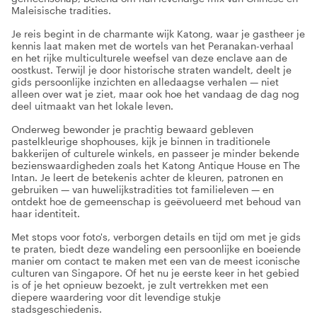
Maleisische tradities.
Je reis begint in de charmante wijk Katong, waar je gastheer je
kennis laat maken met de wortels van het Peranakan-verhaal
en het rijke multiculturele weefsel van deze enclave aan de
oostkust. Terwijl je door historische straten wandelt, deelt je
gids persoonlijke inzichten en alledaagse verhalen — niet
alleen over wat je ziet, maar ook hoe het vandaag de dag nog
deel uitmaakt van het lokale leven.
Onderweg bewonder je prachtig bewaard gebleven
pastelkleurige shophouses, kijk je binnen in traditionele
bakkerijen of culturele winkels, en passeer je minder bekende
bezienswaardigheden zoals het Katong Antique House en The
Intan. Je leert de betekenis achter de kleuren, patronen en
gebruiken — van huwelijkstradities tot familieleven — en
ontdekt hoe de gemeenschap is geëvolueerd met behoud van
haar identiteit.
Met stops voor foto's, verborgen details en tijd om met je gids
te praten, biedt deze wandeling een persoonlijke en boeiende
manier om contact te maken met een van de meest iconische
culturen van Singapore. Of het nu je eerste keer in het gebied
is of je het opnieuw bezoekt, je zult vertrekken met een
diepere waardering voor dit levendige stukje
stadsgeschiedenis.