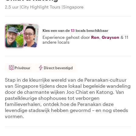
2.5 uur
City Highlight Tours
Singapore
Kies een van de
13
locals beschikbaar
Experience gehost door
Ron
,
Grayson
&
11
andere locals
Privétour
Direct bevestigd
Stap in de kleurrijke wereld van de Peranakan-cultuur
van Singapore tijdens deze lokaal begeleide wandeling
door de charmante wijken Joo Chiat en Katong. Van
pastelkleurige shophouses tot verborgen
familieverhalen, ontdek hoe de Peranakan deze
levendige stadswijk hebben gevormd – en nog steeds
vormen.