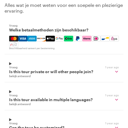
Alles wat je moet weten voor een soepele en plezierige
ervaring.
Vraag
Welke betaalmethoden zijn beschikbaar?
Mastercard, Visa, Amex, Discover, Apple Pay, Google Pay
Beschikbaarheid varieert per bestemming
Vraag
1 year ago
Is this tour private or will other people join?
bekijk antwoord
Vraag
1 year ago
Is this tour available in multiple languages?
bekijk antwoord
Vraag
1 year ago
Can the tour be customized?