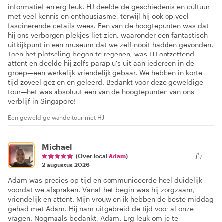
informatief en erg leuk. HJ deelde de geschiedenis en cultuur
met veel kennis en enthousiasme, terwijl hij ook op veel
fascinerende details wees. Een van de hoogtepunten was dat
hij ons verborgen plekjes liet zien, waaronder een fantastisch
uitkijkpunt in een museum dat we zelf nooit hadden gevonden.
Toen het plotseling begon te regenen, was HJ ontzettend
attent en deelde hij zelfs paraplu's uit aan iedereen in de
groep—een werkelijk vriendelijk gebaar. We hebben in korte
tijd zoveel gezien en geleerd. Bedankt voor deze geweldige
tour—het was absoluut een van de hoogtepunten van ons
verblijf in Singapore!
Een geweldige wandeltour met HJ
Michael
(Over local
Adam
)
2 augustus 2026
Adam was precies op tijd en communiceerde heel duidelijk
voordat we afspraken. Vanaf het begin was hij zorgzaam,
vriendelijk en attent. Mijn vrouw en ik hebben de beste middag
gehad met Adam. Hij nam uitgebreid de tijd voor al onze
vragen. Nogmaals bedankt, Adam. Erg leuk om je te