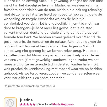
ik deze kleine omweg absoluut geweldig. Het gaf ons een echt
inzicht in het dagelijkse leven in Madrid en was een van mijn
favoriete onderdelen van de tour. Maria hield ook erg rekening
met de zomerse hitte; ze hield een goed tempo aan tijdens de
wandeling en zorgde ervoor dat we ons de hele tijd
comfortabel voelden. Het is ongelooflijk fijn om tijd met haar
door te brengen—je hebt meer het gevoel dat je de stad
verkent met een deskundige lokale vriend dan dat je op een
formele tour bent. We hebben zoveel geleerd over Madrid, de
geschiedenis, de mensen en de cultuur. Aan het einde van de
ochtend hadden we al besloten dat drie dagen in Madrid
simpelweg niet genoeg is; we komen zeker terug. Het beste
van alles was dat Maria ons perfect op weg hielp voor de rest
van ons verblijf met geweldige aanbevelingen, zodat we het
meeste uit onze resterende tijd in de stad konden halen. Dit
was precies de kennismaking met Madrid waar we op hadden
gehoopt. Als we terugkeren, zouden we zonder aarzelen weer
voor Maria kiezen. Een echte aanrader.
De perfecte kennismaking met Madrid
justina
(Over local
María Augusta
)