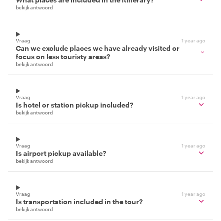
bekijk antwoord
Vraag
1 year ago
Can we exclude places we have already visited or
focus on less touristy areas?
bekijk antwoord
Vraag
1 year ago
Is hotel or station pickup included?
bekijk antwoord
Vraag
1 year ago
Is airport pickup available?
bekijk antwoord
Vraag
1 year ago
Is transportation included in the tour?
bekijk antwoord