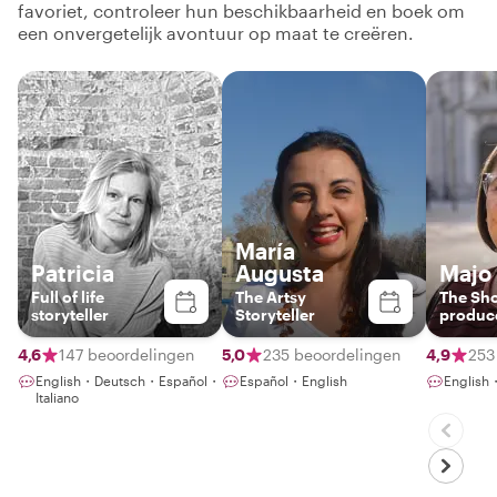
favoriet, controleer hun beschikbaarheid en boek om
een onvergetelijk avontuur op maat te creëren.
María
Patricia
Augusta
Majo
Full of life
The Artsy
The Sh
storyteller
Storyteller
produc
4,6
147 beoordelingen
5,0
235 beoordelingen
4,9
253
English・Deutsch・Español・
Español・English
English
Italiano