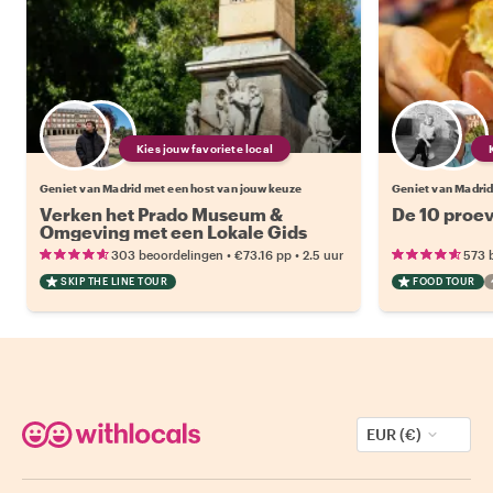
Kies jouw favoriete local
Geniet van Madrid met een host van jouw keuze
Geniet van Madrid
Verken het Prado Museum &
De 10 proev
Omgeving met een Lokale Gids
•
•
303 beoordelingen
€73.16
pp
2.5 uur
573 
SKIP THE LINE TOUR
FOOD TOUR
EUR (€)