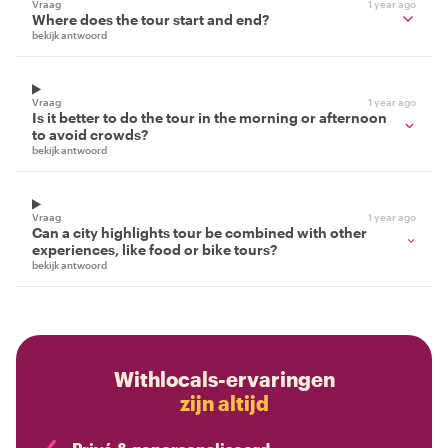
Vraag
1 year ago
Where does the tour start and end?
bekijk antwoord
Vraag
1 year ago
Is it better to do the tour in the morning or afternoon
to avoid crowds?
bekijk antwoord
Vraag
1 year ago
Can a city highlights tour be combined with other
experiences, like food or bike tours?
bekijk antwoord
Withlocals-ervaringen
zijn altijd