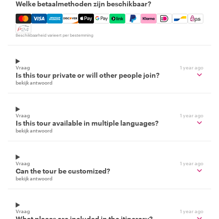
Welke betaalmethoden zijn beschikbaar?
Mastercard, Visa, Amex, Discover, Apple Pay, Google Pay
Beschikbaarheid varieert per bestemming
Vraag
1 year ago
Is this tour private or will other people join?
bekijk antwoord
Vraag
1 year ago
Is this tour available in multiple languages?
bekijk antwoord
Vraag
1 year ago
Can the tour be customized?
bekijk antwoord
Vraag
1 year ago
What places are included in the itinerary?