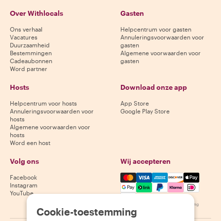
Over Withlocals
Gasten
Ons verhaal
Helpcentrum voor gasten
Vacatures
Annuleringsvoorwaarden voor
Duurzaamheid
gasten
Bestemmingen
Algemene voorwaarden voor
Cadeaubonnen
gasten
Word partner
Hosts
Download onze app
Helpcentrum voor hosts
App Store
Annuleringsvoorwaarden voor
Google Play Store
hosts
Algemene voorwaarden voor
hosts
Word een host
Volg ons
Wij accepteren
Mastercard, Visa, Amex, Di
Facebook
Instagram
YouTube
Beschikbaarheid varieert per bestemming
Cookie-toestemming