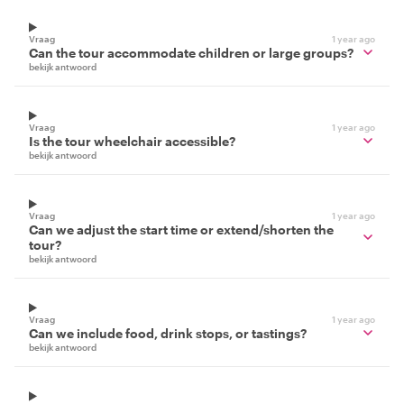
Vraag
1 year ago
Can the tour accommodate children or large groups?
bekijk antwoord
Vraag
1 year ago
Is the tour wheelchair accessible?
bekijk antwoord
Vraag
1 year ago
Can we adjust the start time or extend/shorten the
tour?
bekijk antwoord
Vraag
1 year ago
Can we include food, drink stops, or tastings?
bekijk antwoord