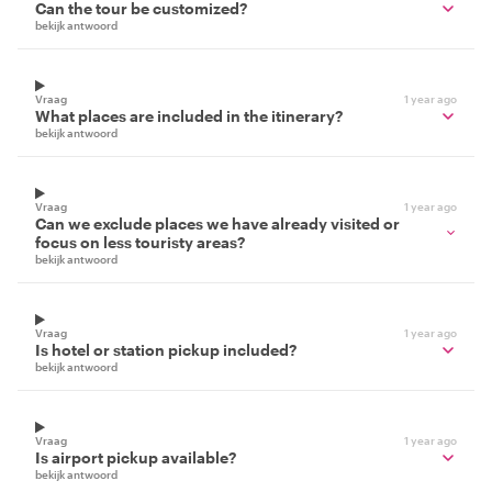
Can the tour be customized?
bekijk antwoord
Vraag
1 year ago
What places are included in the itinerary?
bekijk antwoord
Vraag
1 year ago
Can we exclude places we have already visited or
focus on less touristy areas?
bekijk antwoord
Vraag
1 year ago
Is hotel or station pickup included?
bekijk antwoord
Vraag
1 year ago
Is airport pickup available?
bekijk antwoord