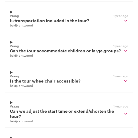
Vraag
1 year ago
Is transportation included in the tour?
bekijk antwoord
Vraag
1 year ago
Can the tour accommodate children or large groups?
bekijk antwoord
Vraag
1 year ago
Is the tour wheelchair accessible?
bekijk antwoord
Vraag
1 year ago
Can we adjust the start time or extend/shorten the
tour?
bekijk antwoord