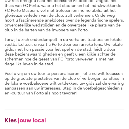
Uw reis brengt u naar het iconische Estádio do Dragão, het
thuis van FC Porto, waar u het stadion en het indrukwekkende
FC Porto Museum, vol met trofeeën en memorabilia uit het
glorieuze verleden van de club, zult verkennen. Onderweg
hoort u fascinerende anekdotes over de legendarische spelers,
onvergetelijke wedstrijden en de onvergetelijke plaats van de
club in de harten van de inwoners van Porto.
Terwijl u zich onderdompelt in de verhalen, tradities en lokale
voetbalcultuur, ervaart u Porto door een unieke lens. Uw lokale
gids, met hun passie voor het spel en de stad, leidt u door
deze bezienswaardigheden en geeft u een kijkje achter de
schermen hoe de geest van FC Porto verweven is met het
dagelijks leven in de stad.
Voel u vrij om uw tour te personaliseren – of u nu wilt focussen
op de grootste prestaties van de club of verborgen pareltjes in
de lokale voetbalscene wilt ontdekken, uw gids zal de ervaring
aanpassen aan uw interesses. Stap in de voetbalgeschiedenis
en -cultuur van Porto als nooit tevoren!
Kies
jouw local