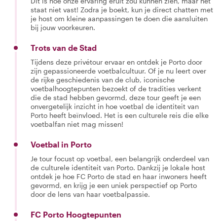
Dit is hoe onze ervaring eruit zou kunnen zien, maar het
staat niet vast! Zodra je boekt, kun je direct chatten met
je host om kleine aanpassingen te doen die aansluiten
bij jouw voorkeuren.
Trots van de Stad
Tijdens deze privétour ervaar en ontdek je Porto door
zijn gepassioneerde voetbalcultuur. Of je nu leert over
de rijke geschiedenis van de club, iconische
voetbalhoogtepunten bezoekt of de tradities verkent
die de stad hebben gevormd, deze tour geeft je een
onvergetelijk inzicht in hoe voetbal de identiteit van
Porto heeft beïnvloed. Het is een culturele reis die elke
voetbalfan niet mag missen!
Voetbal in Porto
Je tour focust op voetbal, een belangrijk onderdeel van
de culturele identiteit van Porto. Dankzij je lokale host
ontdek je hoe FC Porto de stad en haar inwoners heeft
gevormd, en krijg je een uniek perspectief op Porto
door de lens van haar voetbalpassie.
FC Porto Hoogtepunten