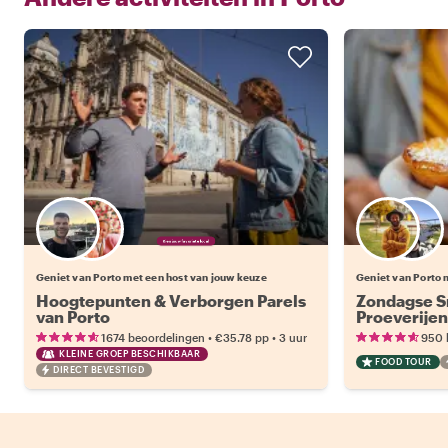
Kies jouw favoriete local
Geniet van Porto met een host van jouw keuze
Geniet van Porto 
Hoogtepunten & Verborgen Parels
Zondagse S
van Porto
Proeverijen
•
•
1674 beoordelingen
€35.78
pp
3 uur
950 
KLEINE GROEP BESCHIKBAAR
FOOD TOUR
DIRECT BEVESTIGD