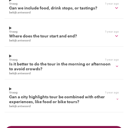
Vraag
1 year ago
Can we include food, drink stops, or tastings?
bekijk antwoord
Vraag
1 year ago
Where does the tour start and end?
bekijk antwoord
Vraag
1 year ago
Is it better to do the tour in the morning or afternoon
to avoid crowds?
bekijk antwoord
Vraag
1 year ago
Can a city highlights tour be combined with other
experiences, like food or bike tours?
bekijk antwoord