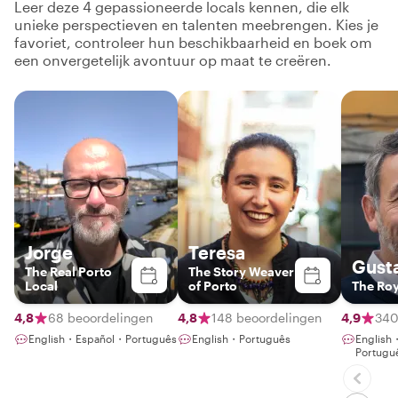
Leer deze 4 gepassioneerde locals kennen, die elk
unieke perspectieven en talenten meebrengen. Kies je
favoriet, controleer hun beschikbaarheid en boek om
een onvergetelijk avontuur op maat te creëren.
Jorge
Teresa
Gust
The Real Porto
The Story Weaver
Local
of Porto
The Roy
4,8
68 beoordelingen
4,8
148 beoordelingen
4,9
340
English・Español・Português
English・Português
English
Portugu