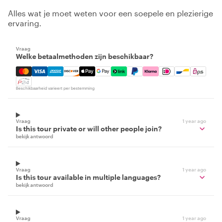
Alles wat je moet weten voor een soepele en plezierige
ervaring.
Vraag
Welke betaalmethoden zijn beschikbaar?
Mastercard, Visa, Amex, Discover, Apple Pay, Google Pay
Beschikbaarheid varieert per bestemming
Vraag
1 year ago
Is this tour private or will other people join?
bekijk antwoord
Vraag
1 year ago
Is this tour available in multiple languages?
bekijk antwoord
Vraag
1 year ago