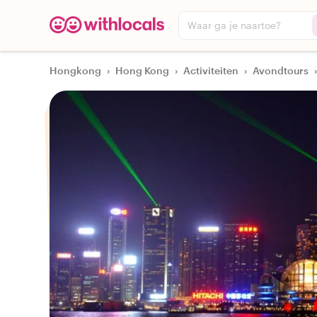
Waar ga je naartoe?
Hongkong
›
Hong Kong
›
Activiteiten
›
Avondtours
›