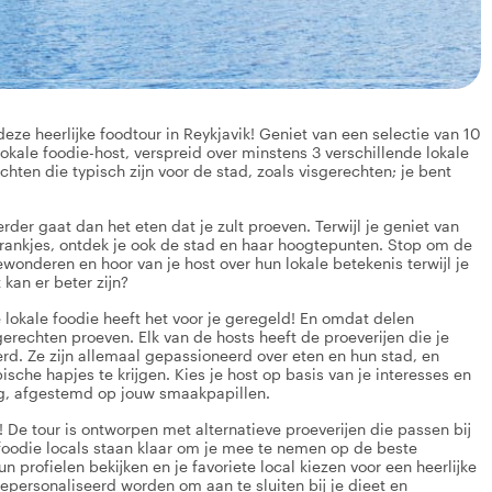
eze heerlijke foodtour in Reykjavik! Geniet van een selectie van 10
lokale foodie-host, verspreid over minstens 3 verschillende lokale
chten die typisch zijn voor de stad, zoals visgerechten; je bent
verder gaat dan het eten dat je zult proeven. Terwijl je geniet van
 drankjes, ontdek je ook de stad en haar hoogtepunten. Stop om de
onderen en hoor van je host over hun lokale betekenis terwijl je
kan er beter zijn?
e lokale foodie heeft het voor je geregeld! En omdat delen
erechten proeven. Elk van de hosts heeft de proeverijen die je
erd. Ze zijn allemaal gepassioneerd over eten en hun stad, en
che hapjes te krijgen. Kies je host op basis van je interesses en
ng, afgestemd op jouw smaakpapillen.
! De tour is ontworpen met alternatieve proeverijen die passen bij
foodie locals staan klaar om je mee te nemen op de beste
un profielen bekijken en je favoriete local kiezen voor een heerlijke
epersonaliseerd worden om aan te sluiten bij je dieet en