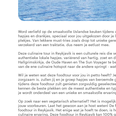
Word verliefd op de smaakvolle IJslandse keuken tijdens d
hapjes en drankjes, speciaal voor jou uitgekozen door je 
plekjes. Van lekkere must-tries zoals drop tot unieke gere
verzekerd van een traktatie, dus neem je eetlust mee.
Deze culinaire tour in Reykjavik is een culturele reis die 
authentieke lokale hapjes, variërend van hartig, zoet en
Hallgrimskirkja, de Oude Haven en The Sun Voyager te bew
van de ene culinaire hotspot naar de andere springt - wat 
Wil je weten wat deze foodtour voor jou in petto heeft? J
zorgzaam is, zullen jij en je groep hapjes van beroemde g
tijdens deze foodtour zult genieten zorgvuldig geselecte
kennen de beste plekken om de meest authentieke en typis
je wordt onderdeel van een unieke en smaakvolle ervari
Op zoek naar een vegetarisch alternatief? Het is mogelijk
jouw voorkeuren. Laat het gewoon aan je host weten! De 
foodtour in Reykjavik. Het enige wat je hoeft te doen, is h
culinaire ervaring. Deze foodtour in Reykjavik kan 100% g