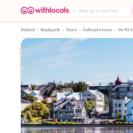
Waar ga je naartoe?
IJsland
›
Reykjavik
›
Tours
›
Culinaire tours
›
De 10 