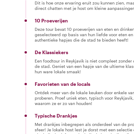
Dit is hoe onze ervaring eruit zou kunnen zien, maar
direct chatten met je host om kleine aanpassingen
10 Proeverijen
Deze tour bevat 10 proeverijen van eten en drinken.
geselecteerd op basis van hun liefde voor eten en
authentieke hapjes die de stad te bieden heeft!
De Klassiekers
Een foodtour in Reykjavik is niet compleet zonder
de stad. Geniet van een hapje van de ultieme klass
hun ware lokale smaak!
Favorieten van de locals
Ontdek meer van de lokale keuken door enkele van 
proberen. Proef uniek eten, typisch voor Reykjavik,
waarom ze er zo van houden!
Typische Drankjes
Met drankjes inbegrepen als onderdeel van de proe
sfeer! Je lokale host lest je dorst met een selectie