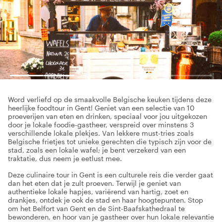
Word verliefd op de smaakvolle Belgische keuken tijdens deze
heerlijke foodtour in Gent! Geniet van een selectie van 10
proeverijen van eten en drinken, speciaal voor jou uitgekozen
door je lokale foodie-gastheer, verspreid over minstens 3
verschillende lokale plekjes. Van lekkere must-tries zoals
Belgische frietjes tot unieke gerechten die typisch zijn voor de
stad, zoals een lokale wafel; je bent verzekerd van een
traktatie, dus neem je eetlust mee.
Deze culinaire tour in Gent is een culturele reis die verder gaat
dan het eten dat je zult proeven. Terwijl je geniet van
authentieke lokale hapjes, variërend van hartig, zoet en
drankjes, ontdek je ook de stad en haar hoogtepunten. Stop
om het Belfort van Gent en de Sint-Baafskathedraal te
bewonderen, en hoor van je gastheer over hun lokale relevantie