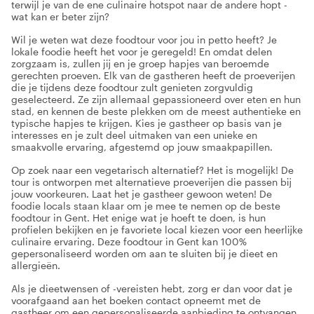
terwijl je van de ene culinaire hotspot naar de andere hopt -
wat kan er beter zijn?
Wil je weten wat deze foodtour voor jou in petto heeft? Je
lokale foodie heeft het voor je geregeld! En omdat delen
zorgzaam is, zullen jij en je groep hapjes van beroemde
gerechten proeven. Elk van de gastheren heeft de proeverijen
die je tijdens deze foodtour zult genieten zorgvuldig
geselecteerd. Ze zijn allemaal gepassioneerd over eten en hun
stad, en kennen de beste plekken om de meest authentieke en
typische hapjes te krijgen. Kies je gastheer op basis van je
interesses en je zult deel uitmaken van een unieke en
smaakvolle ervaring, afgestemd op jouw smaakpapillen.
Op zoek naar een vegetarisch alternatief? Het is mogelijk! De
tour is ontworpen met alternatieve proeverijen die passen bij
jouw voorkeuren. Laat het je gastheer gewoon weten! De
foodie locals staan klaar om je mee te nemen op de beste
foodtour in Gent. Het enige wat je hoeft te doen, is hun
profielen bekijken en je favoriete local kiezen voor een heerlijke
culinaire ervaring. Deze foodtour in Gent kan 100%
gepersonaliseerd worden om aan te sluiten bij je dieet en
allergieën.
Als je dieetwensen of -vereisten hebt, zorg er dan voor dat je
voorafgaand aan het boeken contact opneemt met de
gastheer om een gepersonaliseerde aanbieding te ontvangen.