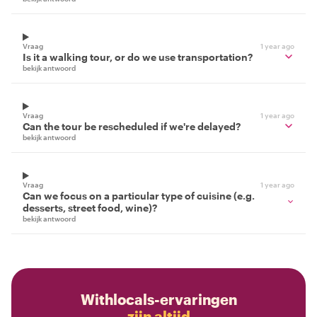
Vraag
1 year ago
Is it a walking tour, or do we use transportation?
bekijk antwoord
Vraag
1 year ago
Can the tour be rescheduled if we're delayed?
bekijk antwoord
Vraag
1 year ago
Can we focus on a particular type of cuisine (e.g.
desserts, street food, wine)?
bekijk antwoord
Withlocals-ervaringen
zijn altijd