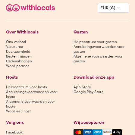
EUR (€)
Over Withlocals
Gasten
Ons verhaal
Helpcentrum voor gasten
Vacatures
Annuleringsvoorwaarden voor
Duurzaamheid
gasten
Bestemmingen
Algemene voorwaarden voor
Cadeaubonnen
gasten
Word partner
Hosts
Download onze app
Helpcentrum voor hosts
App Store
Annuleringsvoorwaarden voor
Google Play Store
hosts
Algemene voorwaarden voor
hosts
Word een host
Volg ons
Wij accepteren
Mastercard, Visa, Amex, Di
Facebook