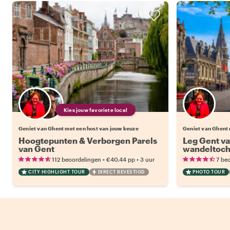
Kies jouw favoriete local
Geniet van Ghent met een host van jouw keuze
Geniet van Ghent
Hoogtepunten & Verborgen Parels
Leg Gent va
van Gent
wandeltoch
•
•
112 beoordelingen
€40.44
pp
3 uur
7 be
CITY HIGHLIGHT TOUR
DIRECT BEVESTIGD
PHOTO TOUR