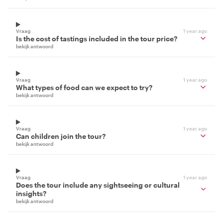
Vraag
1 year ago
Is the cost of tastings included in the tour price?
bekijk antwoord
Vraag
1 year ago
What types of food can we expect to try?
bekijk antwoord
Vraag
1 year ago
Can children join the tour?
bekijk antwoord
Vraag
1 year ago
Does the tour include any sightseeing or cultural
insights?
bekijk antwoord