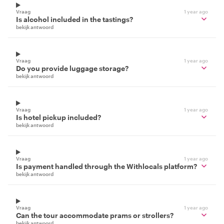
Vraag
1 year ago
Is alcohol included in the tastings?
bekijk antwoord
Vraag
1 year ago
Do you provide luggage storage?
bekijk antwoord
Vraag
1 year ago
Is hotel pickup included?
bekijk antwoord
Vraag
1 year ago
Is payment handled through the Withlocals platform?
bekijk antwoord
Vraag
1 year ago
Can the tour accommodate prams or strollers?
bekijk antwoord