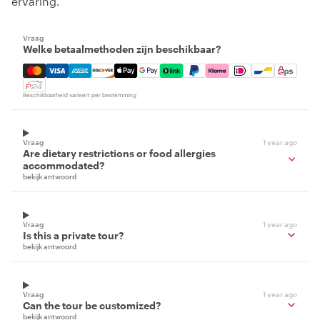
ervaring.
Vraag
Welke betaalmethoden zijn beschikbaar?
Mastercard, Visa, Amex, Discover, Apple Pay, Google Pay
Beschikbaarheid varieert per bestemming
Vraag
1 year ago
Are dietary restrictions or food allergies
accommodated?
bekijk antwoord
Vraag
1 year ago
Is this a private tour?
bekijk antwoord
Vraag
1 year ago
Can the tour be customized?
bekijk antwoord