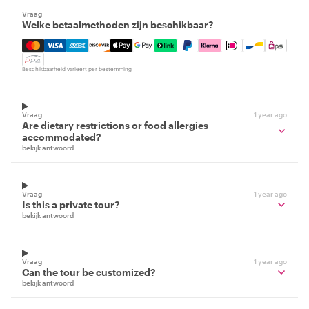
Vraag
Welke betaalmethoden zijn beschikbaar?
Mastercard, Visa, Amex, Discover, Apple Pay, Google Pay
Beschikbaarheid varieert per bestemming
Vraag
1 year ago
Are dietary restrictions or food allergies
accommodated?
bekijk antwoord
Vraag
1 year ago
Is this a private tour?
bekijk antwoord
Vraag
1 year ago
Can the tour be customized?
bekijk antwoord