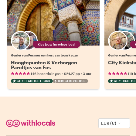
Kies jouw favoriete local
Geniet van Fes met een host van jouw keuze
Geniet van Fes me
Hoogtepunten & Verborgen
City Kicksta
Pareltjes van Fes
•
•
146 beoordelingen
€24.27
pp
3 uur
119 
CITY HIGHLIGHT TOUR
DIRECT BEVESTIGD
CITY HIGHLIG
EUR (€)