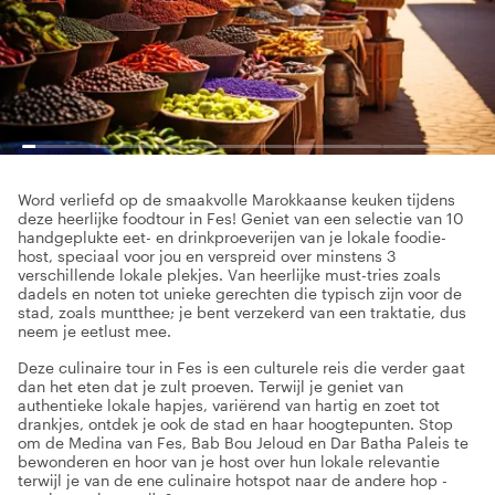
Word verliefd op de smaakvolle Marokkaanse keuken tijdens
deze heerlijke foodtour in Fes! Geniet van een selectie van 10
handgeplukte eet- en drinkproeverijen van je lokale foodie-
host, speciaal voor jou en verspreid over minstens 3
verschillende lokale plekjes. Van heerlijke must-tries zoals
dadels en noten tot unieke gerechten die typisch zijn voor de
stad, zoals muntthee; je bent verzekerd van een traktatie, dus
neem je eetlust mee.
Deze culinaire tour in Fes is een culturele reis die verder gaat
dan het eten dat je zult proeven. Terwijl je geniet van
authentieke lokale hapjes, variërend van hartig en zoet tot
drankjes, ontdek je ook de stad en haar hoogtepunten. Stop
om de Medina van Fes, Bab Bou Jeloud en Dar Batha Paleis te
bewonderen en hoor van je host over hun lokale relevantie
terwijl je van de ene culinaire hotspot naar de andere hop -