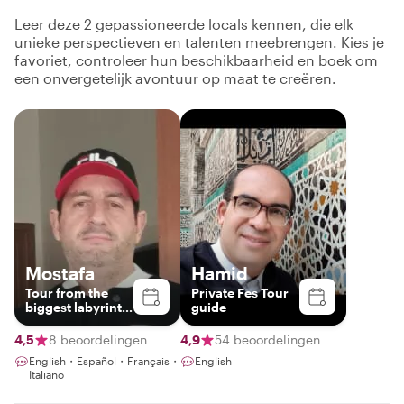
Leer deze 2 gepassioneerde locals kennen, die elk
unieke perspectieven en talenten meebrengen. Kies je
favoriet, controleer hun beschikbaarheid en boek om
een onvergetelijk avontuur op maat te creëren.
Mostafa
Hamid
Tour from the
Private Fes Tour
biggest labyrinth
guide
in the world
4,5
8 beoordelingen
4,9
54 beoordelingen
English・Español・Français・
English
Italiano