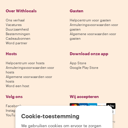
Over Withlocals
Gasten
Ons verhaal
Helpcentrum voor gasten
Vacatures
Annuleringsvoorwaarden voor
Duurzaamheid
gasten
Bestemmingen
Algemene voorwaarden voor
Cadeaubonnen
gasten
Word partner
Hosts
Download onze app
Helpcentrum voor hosts
App Store
Annuleringsvoorwaarden voor
Google Play Store
hosts
Algemene voorwaarden voor
hosts
Word een host
Volg ons
Wij accepteren
Mastercard, Visa, Amex, Di
Facebook
Instagram
Cookie-toestemming
YouTube
Beschikbaarheid varieert per bestemming
We gebruiken cookies om ervoor te zorgen