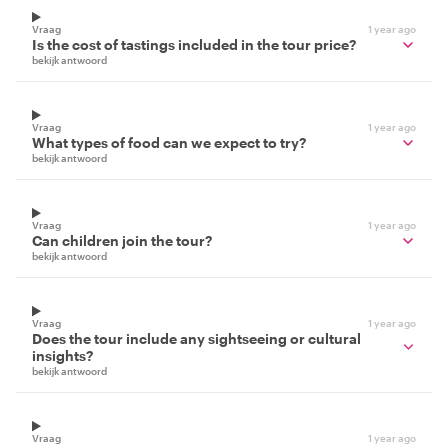
Vraag
1 year ago
Is the cost of tastings included in the tour price?
bekijk antwoord
Vraag
1 year ago
What types of food can we expect to try?
bekijk antwoord
Vraag
1 year ago
Can children join the tour?
bekijk antwoord
Vraag
1 year ago
Does the tour include any sightseeing or cultural
insights?
bekijk antwoord
Vraag
1 year ago