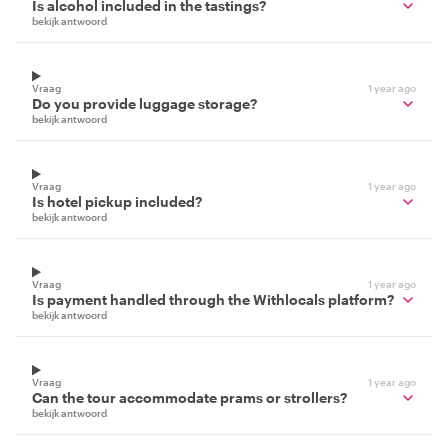
Is alcohol included in the tastings?
bekijk antwoord
Vraag
1 year ago
Do you provide luggage storage?
bekijk antwoord
Vraag
1 year ago
Is hotel pickup included?
bekijk antwoord
Vraag
1 year ago
Is payment handled through the Withlocals platform?
bekijk antwoord
Vraag
1 year ago
Can the tour accommodate prams or strollers?
bekijk antwoord