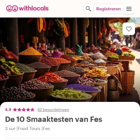
Registreren
4,9
62 beoordelingen
De 10 Smaaktesten van Fes
3 uur
Food Tours
Fes