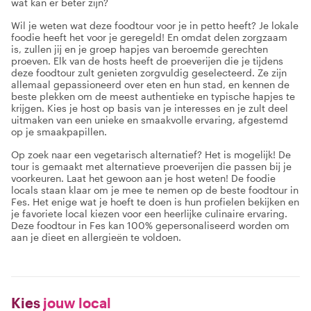
wat kan er beter zijn?
Wil je weten wat deze foodtour voor je in petto heeft? Je lokale
foodie heeft het voor je geregeld! En omdat delen zorgzaam
is, zullen jij en je groep hapjes van beroemde gerechten
proeven. Elk van de hosts heeft de proeverijen die je tijdens
deze foodtour zult genieten zorgvuldig geselecteerd. Ze zijn
allemaal gepassioneerd over eten en hun stad, en kennen de
beste plekken om de meest authentieke en typische hapjes te
krijgen. Kies je host op basis van je interesses en je zult deel
uitmaken van een unieke en smaakvolle ervaring, afgestemd
op je smaakpapillen.
Op zoek naar een vegetarisch alternatief? Het is mogelijk! De
tour is gemaakt met alternatieve proeverijen die passen bij je
voorkeuren. Laat het gewoon aan je host weten! De foodie
locals staan klaar om je mee te nemen op de beste foodtour in
Fes. Het enige wat je hoeft te doen is hun profielen bekijken en
je favoriete local kiezen voor een heerlijke culinaire ervaring.
Deze foodtour in Fes kan 100% gepersonaliseerd worden om
aan je dieet en allergieën te voldoen.
Kies
jouw local