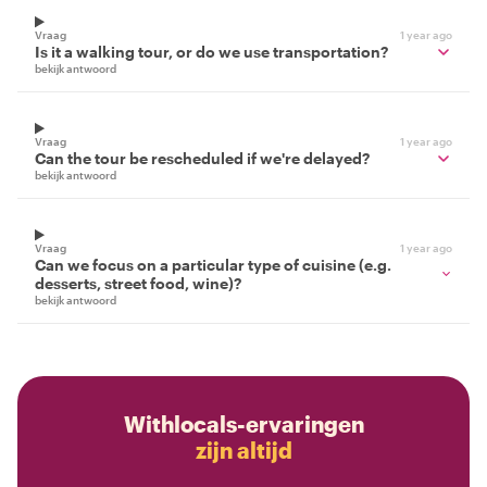
Vraag
1 year ago
Is it a walking tour, or do we use transportation?
bekijk antwoord
Vraag
1 year ago
Can the tour be rescheduled if we're delayed?
bekijk antwoord
Vraag
1 year ago
Can we focus on a particular type of cuisine (e.g.
desserts, street food, wine)?
bekijk antwoord
Withlocals-ervaringen
zijn altijd