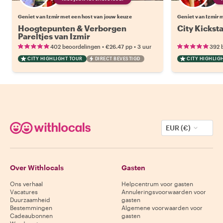
Geniet van Izmir met een host van jouw keuze
Geniet van Izmir 
Hoogtepunten & Verborgen
City Kicksta
Pareltjes van Izmir
•
•
402 beoordelingen
€26.47
pp
3 uur
392 
CITY HIGHLIGHT TOUR
DIRECT BEVESTIGD
CITY HIGHLIG
EUR (€)
Over Withlocals
Gasten
Ons verhaal
Helpcentrum voor gasten
Vacatures
Annuleringsvoorwaarden voor
Duurzaamheid
gasten
Bestemmingen
Algemene voorwaarden voor
Cadeaubonnen
gasten