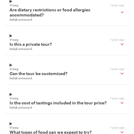
Vraag
1 year ago
Are dietary restrictions or food allergies
accommodated?
bekijk antwoord
Vraag
1 year ago
Is this a private tour?
bekijk antwoord
Vraag
1 year ago
Can the tour be customized?
bekijk antwoord
Vraag
1 year ago
Is the cost of tastings included in the tour price?
bekijk antwoord
Vraag
1 year ago
What types of food can we expect to try?