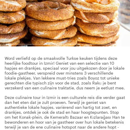
Word verliefd op de smaakvolle Turkse keuken tijdens deze
heerlijke foodtour in Izmir! Geniet van een selectie van 10
hapjes en drankjes, speciaal voor jou uitgekozen door je lokale
foodie-gastheer, verspreid over minstens 3 verschillende
lokale plekjes. Van lekkere must-tries zoals Boyoz tot unieke
gerechten die typisch zijn voor de stad, zoals Rakı; je bent
verzekerd van een culinaire traktatie, dus neem je eetlust mee.
Deze culinaire tour in Izmir is een culturele reis die verder gaat
dan het eten dat je zult proeven. Terwijl je geniet van
authentieke lokale hapjes, variërend van hartig tot zoet, en
drankjes, ontdek je ook de stad en haar hoogtepunten. Stop
om het Konak-plein, de Kemeraltı Bazaar en Kızlarağası Han te
bewonderen en hoor van je gastheer over hun lokale betekenis
terwijl je van de ene culinaire hotspot naar de andere hopt -