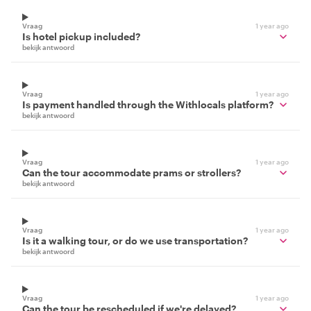
Vraag
1 year ago
Is hotel pickup included?
bekijk antwoord
Vraag
1 year ago
Is payment handled through the Withlocals platform?
bekijk antwoord
Vraag
1 year ago
Can the tour accommodate prams or strollers?
bekijk antwoord
Vraag
1 year ago
Is it a walking tour, or do we use transportation?
bekijk antwoord
Vraag
1 year ago
Can the tour be rescheduled if we're delayed?