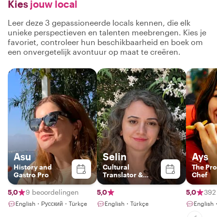
Kies
jouw local
Leer deze 3 gepassioneerde locals kennen, die elk
unieke perspectieven en talenten meebrengen. Kies je
favoriet, controleer hun beschikbaarheid en boek om
een onvergetelijk avontuur op maat te creëren.
Asu
Selin
Ays
History and
Cultural
The Pro
Gastro Pro
Translator &
Chef
Local Guide
5,0
9 beoordelingen
5,0
5,0
392
English・Русский・Türkçe
English・Türkçe
English