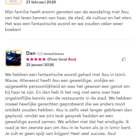
27 februari 2026
Mijn familie heeft enorm genoten van de wandeling met Asu,
van het leren kennen van haar, de stad, de cultuur en het eten.
Het was een fantastische avond en we zouden zeker weer
boeken!
Dan
🇺🇸
United States
(Over local
Asu
)
22 januari 2026
We hebben een fantastische avond gehad met Asu in Izmir.
Wauw. Allereerst heeft Asu een geweldige, vrolijke en
opgewekte persoonlijkheid en was het gewoon een genot om
bij haar te zijn. En dan heb ik het nog niet eens over haar
ongelooflijke kennis van de restaurants in de stad. We hebben
zoveel heerlijke gerechten geprobeerd die we anders nooit
ontdekt zouden hebben. Asu is zelfs veel langer gebleven dan
gepland, omdat we zo'n leuk gesprek hadden en een
geweldige avond samen. We wilden niet dat het eindigde. Ik
raad je ten zeerste aan om Asu in te huren als je in Izmir bent.
Je zult er geen spijt van krijgen! Heel veel succes, Asu!