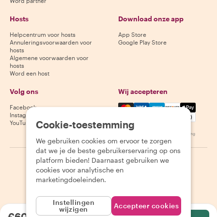
Word partner
Hosts
Download onze app
Helpcentrum voor hosts
App Store
Annuleringsvoorwaarden voor
Google Play Store
hosts
Algemene voorwaarden voor
hosts
Word een host
Volg ons
Wij accepteren
Mastercard, Visa, Amex, Di
Facebook
Instagram
Cookie-toestemming
YouTube
Beschikbaarheid varieert per bestemming
We gebruiken cookies om ervoor te zorgen
dat we je de beste gebruikerservaring op ons
platform bieden! Daarnaast gebruiken we
©
2026
Withlocals.com
|
Privacybeleid
|
Cookies
|
Sitemap
cookies voor analytische en
marketingdoeleinden.
Instellingen
Accepteer cookies
wijzigen
€60.30