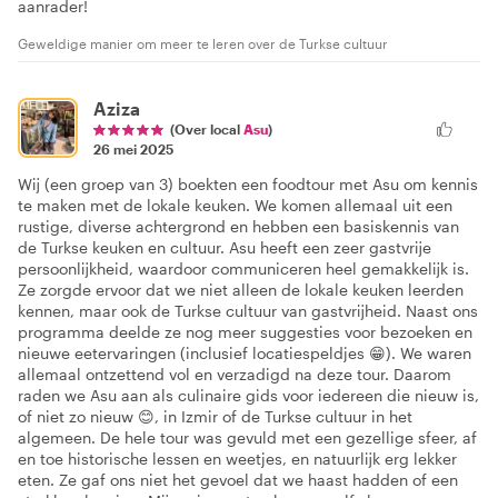
aanrader!
Geweldige manier om meer te leren over de Turkse cultuur
Aziza
(Over local
Asu
)
26 mei 2025
Wij (een groep van 3) boekten een foodtour met Asu om kennis
te maken met de lokale keuken. We komen allemaal uit een
rustige, diverse achtergrond en hebben een basiskennis van
de Turkse keuken en cultuur. Asu heeft een zeer gastvrije
persoonlijkheid, waardoor communiceren heel gemakkelijk is.
Ze zorgde ervoor dat we niet alleen de lokale keuken leerden
kennen, maar ook de Turkse cultuur van gastvrijheid. Naast ons
programma deelde ze nog meer suggesties voor bezoeken en
nieuwe eetervaringen (inclusief locatiespeldjes 😁). We waren
allemaal ontzettend vol en verzadigd na deze tour. Daarom
raden we Asu aan als culinaire gids voor iedereen die nieuw is,
of niet zo nieuw 😊, in Izmir of de Turkse cultuur in het
algemeen. De hele tour was gevuld met een gezellige sfeer, af
en toe historische lessen en weetjes, en natuurlijk erg lekker
eten. Ze gaf ons niet het gevoel dat we haast hadden of een