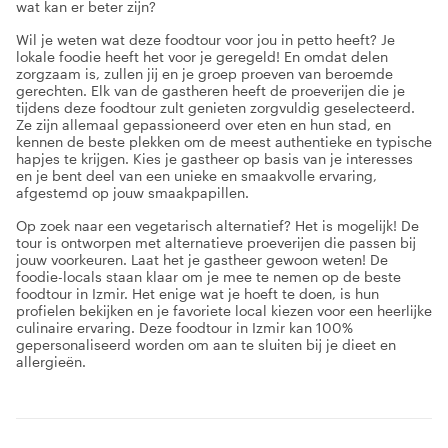
wat kan er beter zijn?
Wil je weten wat deze foodtour voor jou in petto heeft? Je
lokale foodie heeft het voor je geregeld! En omdat delen
zorgzaam is, zullen jij en je groep proeven van beroemde
gerechten. Elk van de gastheren heeft de proeverijen die je
tijdens deze foodtour zult genieten zorgvuldig geselecteerd.
Ze zijn allemaal gepassioneerd over eten en hun stad, en
kennen de beste plekken om de meest authentieke en typische
hapjes te krijgen. Kies je gastheer op basis van je interesses
en je bent deel van een unieke en smaakvolle ervaring,
afgestemd op jouw smaakpapillen.
Op zoek naar een vegetarisch alternatief? Het is mogelijk! De
tour is ontworpen met alternatieve proeverijen die passen bij
jouw voorkeuren. Laat het je gastheer gewoon weten! De
foodie-locals staan klaar om je mee te nemen op de beste
foodtour in Izmir. Het enige wat je hoeft te doen, is hun
profielen bekijken en je favoriete local kiezen voor een heerlijke
culinaire ervaring. Deze foodtour in Izmir kan 100%
gepersonaliseerd worden om aan te sluiten bij je dieet en
allergieën.