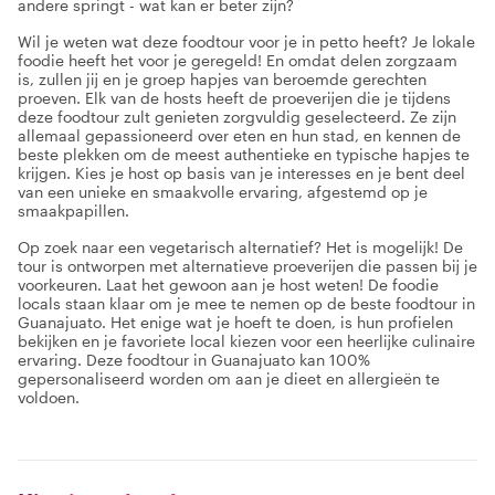
andere springt - wat kan er beter zijn?
Wil je weten wat deze foodtour voor je in petto heeft? Je lokale
foodie heeft het voor je geregeld! En omdat delen zorgzaam
is, zullen jij en je groep hapjes van beroemde gerechten
proeven. Elk van de hosts heeft de proeverijen die je tijdens
deze foodtour zult genieten zorgvuldig geselecteerd. Ze zijn
allemaal gepassioneerd over eten en hun stad, en kennen de
beste plekken om de meest authentieke en typische hapjes te
krijgen. Kies je host op basis van je interesses en je bent deel
van een unieke en smaakvolle ervaring, afgestemd op je
smaakpapillen.
Op zoek naar een vegetarisch alternatief? Het is mogelijk! De
tour is ontworpen met alternatieve proeverijen die passen bij je
voorkeuren. Laat het gewoon aan je host weten! De foodie
locals staan klaar om je mee te nemen op de beste foodtour in
Guanajuato. Het enige wat je hoeft te doen, is hun profielen
bekijken en je favoriete local kiezen voor een heerlijke culinaire
ervaring. Deze foodtour in Guanajuato kan 100%
gepersonaliseerd worden om aan je dieet en allergieën te
voldoen.