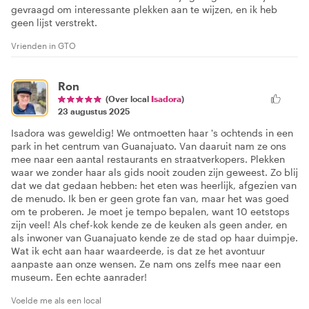
gevraagd om interessante plekken aan te wijzen, en ik heb
geen lijst verstrekt.
Vrienden in GTO
Ron
(Over local
Isadora
)
23 augustus 2025
Isadora was geweldig! We ontmoetten haar 's ochtends in een
park in het centrum van Guanajuato. Van daaruit nam ze ons
mee naar een aantal restaurants en straatverkopers. Plekken
waar we zonder haar als gids nooit zouden zijn geweest. Zo blij
dat we dat gedaan hebben: het eten was heerlijk, afgezien van
de menudo. Ik ben er geen grote fan van, maar het was goed
om te proberen. Je moet je tempo bepalen, want 10 eetstops
zijn veel! Als chef-kok kende ze de keuken als geen ander, en
als inwoner van Guanajuato kende ze de stad op haar duimpje.
Wat ik echt aan haar waardeerde, is dat ze het avontuur
aanpaste aan onze wensen. Ze nam ons zelfs mee naar een
museum. Een echte aanrader!
Voelde me als een local