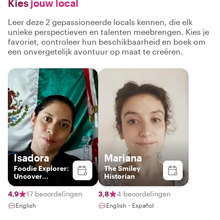
Kies
jouw local
Leer deze 2 gepassioneerde locals kennen, die elk
unieke perspectieven en talenten meebrengen. Kies je
favoriet, controleer hun beschikbaarheid en boek om
een onvergetelijk avontuur op maat te creëren.
Isadora
Mariana
Foodie Explorer:
The Smiley
Uncover
Historian
Guanajuato's
Culinary
4,9
17 beoordelingen
3,8
4 beoordelingen
Treasures with
English
English・Español
me