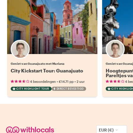
Geniet van Guanajuato met Mariana
Geniet van Guana
City Kickstart Tour: Guanajuato
Hoogtepunt
Pareltjes v
•
•
4 beoordelingen
€14.71
pp
2 uur
4 be
CITY HIGHLIGHT TOUR
DIRECT BEVESTIGD
CITY HIGHLIG
EUR (€)