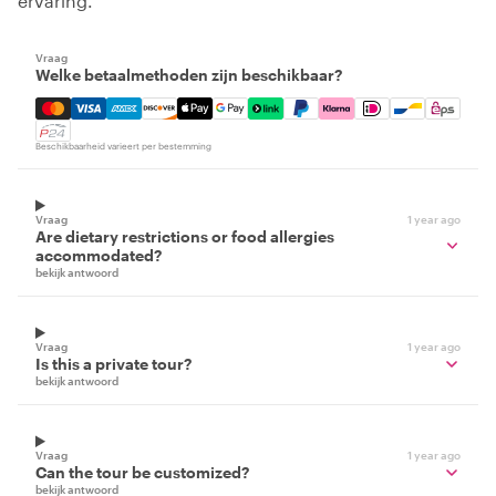
ervaring.
Vraag
Welke betaalmethoden zijn beschikbaar?
Mastercard, Visa, Amex, Discover, Apple Pay, Google Pay
Beschikbaarheid varieert per bestemming
Vraag
1 year ago
Are dietary restrictions or food allergies
accommodated?
bekijk antwoord
Vraag
1 year ago
Is this a private tour?
bekijk antwoord
Vraag
1 year ago
Can the tour be customized?
bekijk antwoord