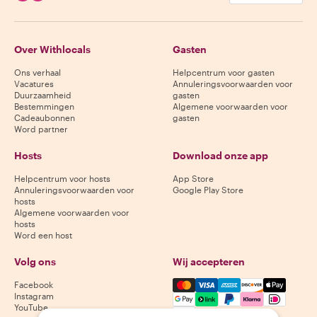
Over Withlocals
Gasten
Ons verhaal
Helpcentrum voor gasten
Vacatures
Annuleringsvoorwaarden voor
Duurzaamheid
gasten
Bestemmingen
Algemene voorwaarden voor
Cadeaubonnen
gasten
Word partner
Hosts
Download onze app
Helpcentrum voor hosts
App Store
Annuleringsvoorwaarden voor
Google Play Store
hosts
Algemene voorwaarden voor
hosts
Word een host
Volg ons
Wij accepteren
Mastercard, Visa, Amex, Di
Facebook
Instagram
YouTube