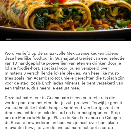
Word verliefd op de smaakvolle Mexicaanse keuken tijdens
deze heerlijke foodtour in Guanajuato! Geniet van een selectie
van 10 handgeplukte proeverijen van eten en drinken door je
lokale foodie-host, speciaal voor jou en verspreid over
minstens 3 verschillende lokale plekjes. Van heerlijke must-
tries zoals Pan Acambaro tot unieke gerechten die typisch zijn
voor de stad, zoals Enchiladas Mineras; je bent verzekerd van
een traktatie, dus neem je eetlust mee.
Deze culinaire tour in Guanajuato is een culturele reis die
verder gaat dan het eten dat je zult proeven. Terwijl je geniet
van authentieke lokale hapjes, variërend van hartig, zoet en
drankjes, ontdek je ook de stad en haar hoogtepunten. Stop
om de Mercado Hidalgo, Plaza de San Fernando en Callejon
de Beso te bewonderen en hoor van je host over hun lokale
relevantie terwijl je van de ene culinaire hotspot naar de