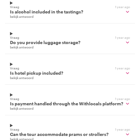
Vraag
1 year ago
Is alcohol included in the tastings?
bekijk antwoord
Vraag
1 year ago
Do you provide luggage storage?
bekijk antwoord
Vraag
1 year ago
Is hotel pickup included?
bekijk antwoord
Vraag
1 year ago
Is payment handled through the Withlocals platform?
bekijk antwoord
Vraag
1 year ago
Can the tour accommodate prams or strollers?
bekijk antwoord