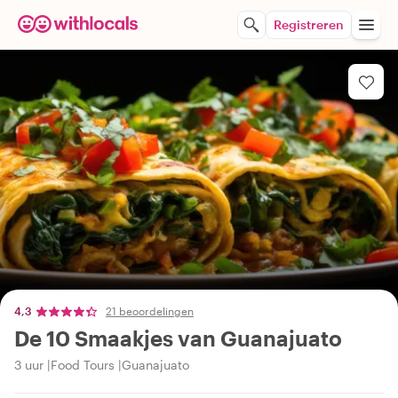
Registreren
4,3
21 beoordelingen
De 10 Smaakjes van Guanajuato
3 uur
Food Tours
Guanajuato