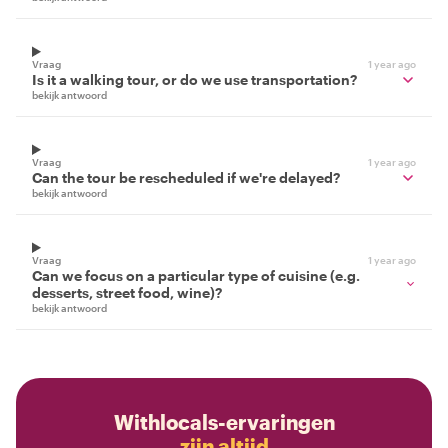
Vraag
1 year ago
Is it a walking tour, or do we use transportation?
bekijk antwoord
Vraag
1 year ago
Can the tour be rescheduled if we're delayed?
bekijk antwoord
Vraag
1 year ago
Can we focus on a particular type of cuisine (e.g.
desserts, street food, wine)?
bekijk antwoord
Withlocals-ervaringen
zijn altijd