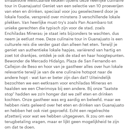
smaakvolle Mexicaanse keuken tijdens deze heerlijke culinaire
tour in Guanajuato! Geniet van een selectie van 10 proeverijen
van eten en drinken, speciaal voor jou geselecteerd door je
lokale foodie, verspreid over minstens 3 verschillende lokale
plekken. Van heerlijke must-try's zoals Pan Acambaro tot
unieke gerechten die typisch zijn voor de stad, zoals
Enchiladas Mineras; je staat iets bijzonders te wachten, dus
neem je eetlust mee. Deze culinaire tour in Guanajuato is een
culturele reis die verder gaat dan alleen het eten. Terwijl je
geniet van authentieke lokale hapjes, variërend van hartig en
zoet tot drankjes, ontdek je ook de stad en haar hoogtepunten.
Bewonder de Mercado Hidalgo, Plaza de San Fernando en
Callejon de Beso en hoor van je gastheer alles over hun lokale
relevantie terwijl je van de ene culinaire hotspot naar de
andere hopt - wat kan er beter zijn dan dat? Uiteindelijk
bezochten we een eetkraam voor enchiladas Mineras en
haalden we een Cherimoya bij een andere. Bij onze "laatste
stop" hadden we zo'n honger dat we zelf eten en drinken
kochten. Onze gastheer was erg aardig en beleefd, maar we
hebben niets geleerd over het eten en drinken van Guanajuato
en hebben het ook niet geproefd. Echt een regelrechte
afzetterij voor wat we hebben uitgegeven. Ik zou om een
terugbetaling vragen, maar er lijkt geen mogelijkheid te zijn
om dat te doen.