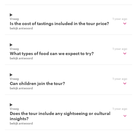
Vraag
1 year ago
Is the cost of tastings included in the tour price?
bekijk antwoord
Vraag
1 year ago
What types of food can we expect to try?
bekijk antwoord
Vraag
1 year ago
Can children join the tour?
bekijk antwoord
Vraag
1 year ago
Does the tour include any sightseeing or cultural
insights?
bekijk antwoord