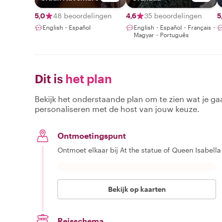
5,0
48 beoordelingen
4,6
35 beoordelingen
5
English・Español
English・Español・Français・
Magyar・Português
Dit is
het plan
Bekijk het onderstaande plan om te zien wat je gaa
personaliseren met de host van jouw keuze.
Ontmoetingspunt
Ontmoet elkaar bij At the statue of Queen Isabell
Bekijk op kaarten
Reisschema