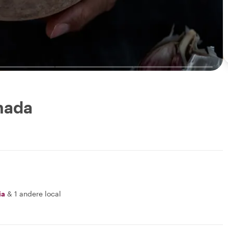
nada
ia
&
1 andere local