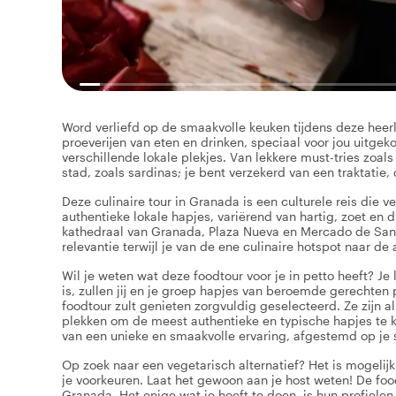
Word verliefd op de smaakvolle keuken tijdens deze heerl
proeverijen van eten en drinken, speciaal voor jou uitgek
verschillende lokale plekjes. Van lekkere must-tries zoal
stad, zoals sardinas; je bent verzekerd van een traktatie
Deze culinaire tour in Granada is een culturele reis die ve
authentieke lokale hapjes, variërend van hartig, zoet en
kathedraal van Granada, Plaza Nueva en Mercado de San 
relevantie terwijl je van de ene culinaire hotspot naar de 
Wil je weten wat deze foodtour voor je in petto heeft? J
is, zullen jij en je groep hapjes van beroemde gerechten 
foodtour zult genieten zorgvuldig geselecteerd. Ze zijn 
plekken om de meest authentieke en typische hapjes te kri
van een unieke en smaakvolle ervaring, afgestemd op je
Op zoek naar een vegetarisch alternatief? Het is mogelijk
je voorkeuren. Laat het gewoon aan je host weten! De foo
Granada. Het enige wat je hoeft te doen, is hun profielen b