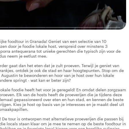
ijke foodtour in Granada! Geniet van een selectie van 10
ozen door je foodie lokale host, verspreid over minstens 3
s porra antequerana tot unieke gerechten die typisch zijn voor de
, dus neem je eetlust mee.
rder gaat dan het eten dat je zult proeven. Terwijl je geniet van
 drankjes, ontdek je ook de stad en haar hoogtepunten. Stop om de
Augustin te bewonderen en hoor van je host over hun lokale
andere springt - wat kan er beter zijn?
e lokale foodie heeft het voor je geregeld! En omdat delen zorgzaam
proeven. Elk van de hosts heeft de proeverijen die je tijdens deze
allemaal gepassioneerd over eten en hun stad, en kennen de beste
jgen. Kies je host op basis van je interesses en je maakt deel uit
 smaakpapillen.
! De tour is ontworpen met alternatieve proeverijen die passen bij
die locals staan klaar om je mee te nemen op de beste foodtour in
ekijken en je favoriete local kiezen voor een heerlijke culinaire