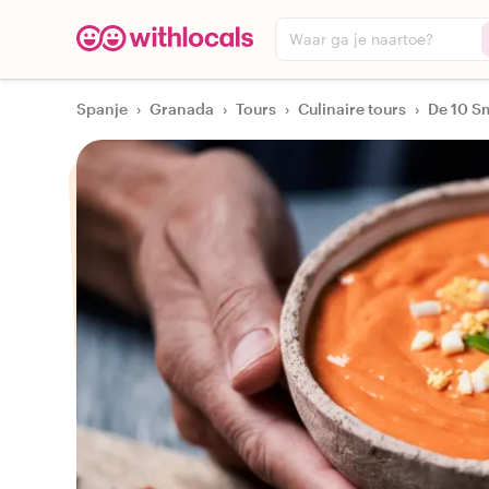
Waar ga je naartoe?
Spanje
›
Granada
›
Tours
›
Culinaire tours
›
De 10 S