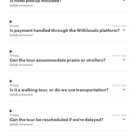
Is hotel pickup included?
bekijk antwoord
Vraag
1 year ago
Is payment handled through the Withlocals platform?
bekijk antwoord
Vraag
1 year ago
Can the tour accommodate prams or strollers?
bekijk antwoord
Vraag
1 year ago
Is it a walking tour, or do we use transportation?
bekijk antwoord
Vraag
1 year ago
Can the tour be rescheduled if we're delayed?
bekijk antwoord