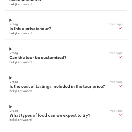
bekijk antwoord
Vraag
1 year ago
Is this a private tour?
bekijk antwoord
Vraag
1 year ago
Can the tour be customized?
bekijk antwoord
Vraag
1 year ago
Is the cost of tastings included in the tour price?
bekijk antwoord
Vraag
1 year ago
What types of food can we expect to try?
bekijk antwoord