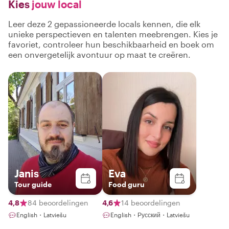
Kies
jouw local
Leer deze 2 gepassioneerde locals kennen, die elk
unieke perspectieven en talenten meebrengen. Kies je
favoriet, controleer hun beschikbaarheid en boek om
een onvergetelijk avontuur op maat te creëren.
Janis
Eva
Tour guide
Food guru
4,8
84 beoordelingen
4,6
14 beoordelingen
English・Latviešu
English・Русский・Latviešu