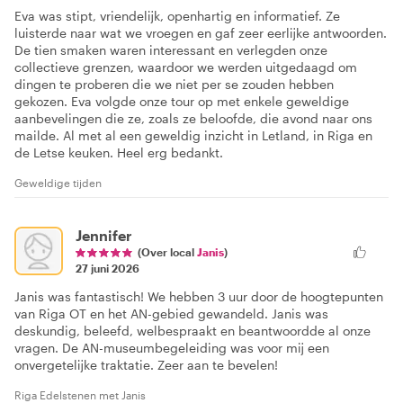
Eva was stipt, vriendelijk, openhartig en informatief. Ze
luisterde naar wat we vroegen en gaf zeer eerlijke antwoorden.
De tien smaken waren interessant en verlegden onze
collectieve grenzen, waardoor we werden uitgedaagd om
dingen te proberen die we niet per se zouden hebben
gekozen. Eva volgde onze tour op met enkele geweldige
aanbevelingen die ze, zoals ze beloofde, die avond naar ons
mailde. Al met al een geweldig inzicht in Letland, in Riga en
de Letse keuken. Heel erg bedankt.
Geweldige tijden
Jennifer
(Over local
Janis
)
27 juni 2026
Janis was fantastisch! We hebben 3 uur door de hoogtepunten
van Riga OT en het AN-gebied gewandeld. Janis was
deskundig, beleefd, welbespraakt en beantwoordde al onze
vragen. De AN-museumbegeleiding was voor mij een
onvergetelijke traktatie. Zeer aan te bevelen!
Riga Edelstenen met Janis