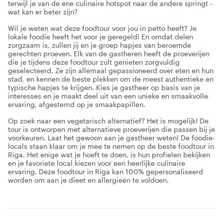
terwijl je van de ene culinaire hotspot naar de andere springt -
wat kan er beter zijn?
Wil je weten wat deze foodtour voor jou in petto heeft? Je
lokale foodie heeft het voor je geregeld! En omdat delen
zorgzaam is, zullen jij en je groep hapjes van beroemde
gerechten proeven. Elk van de gastheren heeft de proeverijen
die je tijdens deze foodtour zult genieten zorgvuldig
geselecteerd. Ze zijn allemaal gepassioneerd over eten en hun
stad, en kennen de beste plekken om de meest authentieke en
typische hapjes te krijgen. Kies je gastheer op basis van je
interesses en je maakt deel uit van een unieke en smaakvolle
ervaring, afgestemd op je smaakpapillen.
Op zoek naar een vegetarisch alternatief? Het is mogelijk! De
tour is ontworpen met alternatieve proeverijen die passen bij je
voorkeuren. Laat het gewoon aan je gastheer weten! De foodie-
locals staan klaar om je mee te nemen op de beste foodtour in
Riga. Het enige wat je hoeft te doen, is hun profielen bekijken
en je favoriete local kiezen voor een heerlijke culinaire
ervaring. Deze foodtour in Riga kan 100% gepersonaliseerd
worden om aan je dieet en allergieën te voldoen.