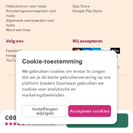
Helpcentrum voor hosts
App Store
Annuleringsvoorwaarden voor
Google Play Store
hosts
Algemene voorwaarden voor
hosts
Word een host
Volg ons
Wij accepteren
Mastercard, Visa, Amex, Di
Facebook
Instagram
Cookie-toestemming
YouTube
Beschikbaarheid varieert per bestemming
We gebruiken cookies om ervoor te zorgen
dat we je de beste gebruikerservaring op ons
platform bieden! Daarnaast gebruiken we
©
2026
Withlocals.com
|
Privacybeleid
|
Cookies
|
Sitemap
cookies voor analytische en
marketingdoeleinden.
Instellingen
Accepteer cookies
wijzigen
€69.85
per persoon
Selecteer
98 beoordelingen