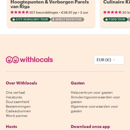
Hoogtepunten & Verborgen Parels
Culinaire Ki
van Riga
•
•
207 beoordelingen
€38.97
pp
3 uur
30 b
CITY HIGHLIGHT TOUR
DIRECT BEVESTIGD
FOOD TOUR
EUR (€)
Over Withlocals
Gasten
Ons verhaal
Helpcentrum voor gasten
Vacatures
Annuleringsvoorwaarden voor
Duurzaamheid
gasten
Bestemmingen
Algemene voorwaarden voor
Cadeaubonnen
gasten
Word partner
Hosts
Download onze app