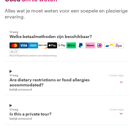
Alles wat je moet weten voor een soepele en plezierige
ervaring.
Vraag
Welke betaalmethoden zijn beschikbaar?
Mastercard, Visa, Amex, Discover, Apple Pay, Google Pay
Beschikbaarheid varieert per bestemming
Vraag
1 year ago
Are dietary restrictions or food allergies
accommodated?
bekijk antwoord
Vraag
1 year ago
Is this a private tour?
bekijk antwoord