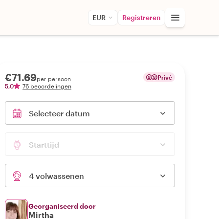
EUR
Registreren
€71.69
Privé
per persoon
5,0
76 beoordelingen
Selecteer datum
Starttijd
4 volwassenen
Georganiseerd door
Mirtha