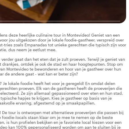
ns deze heerlijke culinaire tour in Montevideo! Geniet van een
voor jou uitgekozen door je lokale foodie-gastheer, verspreid over
st-tries zoals Empanadas tot unieke gerechten die typisch zijn voor
atie, dus neem je eetlust mee.
 verder gaat dan het eten dat je zult proeven. Terwijl je geniet van
tot drankjes, ontdek je ook de stad en haar hoogtepunten. Stop om
van Montevideo te bewonderen en hoor van je gastheer over hun
aar de andere gaat - wat kan er beter zijn?
t? Je lokale foodie heeft het voor je geregeld! En omdat delen
gerechten proeven. Elk van de gastheren heeft de proeverijen die
eselecteerd. Ze zijn allemaal gepassioneerd over eten en hun stad,
pische hapjes te krijgen. Kies je gastheer op basis van je
maakvolle ervaring, afgestemd op je smaakpapillen.
! De tour is ontworpen met alternatieve proeverijen die passen bij
e foodie-locals staan klaar om je mee te nemen op de beste
n, is hun profielen bekijken en je favoriete local kiezen voor een
evideo kan 100% gepersonaliseerd worden om aan te sluiten bij je