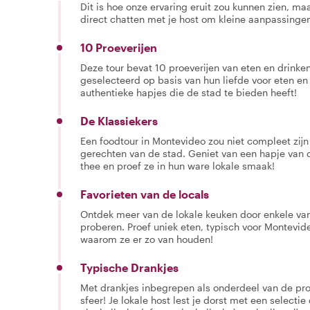
Dit is hoe onze ervaring eruit zou kunnen zien, maar
direct chatten met je host om kleine aanpassingen
10 Proeverijen
Deze tour bevat 10 proeverijen van eten en drinken.
geselecteerd op basis van hun liefde voor eten en
authentieke hapjes die de stad te bieden heeft!
De Klassiekers
Een foodtour in Montevideo zou niet compleet zij
gerechten van de stad. Geniet van een hapje van
thee en proef ze in hun ware lokale smaak!
Favorieten van de locals
Ontdek meer van de lokale keuken door enkele van 
proberen. Proef uniek eten, typisch voor Montevide
waarom ze er zo van houden!
Typische Drankjes
Met drankjes inbegrepen als onderdeel van de proe
sfeer! Je lokale host lest je dorst met een selectie