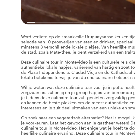
Word verliefd op de smaakvolle Uruguayaanse keuken tijde
selectie van 10 proeverijen van eten en drinken, speciaal 
minstens 3 verschillende lokale plekjes. Van heerlijke mu
de stad, zoals Mate-thee; je bent verzekerd van een trakt
Deze culinaire tour in Montevideo is een culturele reis die
authentieke lokale hapjes, variërend van hartig en zoet 
de Plaza Independencia, Ciudad Vieja en de Kathedraal 
lokale betekenis terwijl je van de ene culinaire hotspot n
Wil je weten wat deze culinaire tour voor je in petto heef
zorgzaam is, zullen jij en je groep hapjes van beroemde 
je tijdens deze culinaire tour zult genieten zorgvuldig g
en kennen de beste plekken om de meest authentieke en ty
interesses en je zult deel uitmaken van een unieke en s
Op zoek naar een vegetarisch alternatief? Het is mogelijk
je voorkeuren. Laat het gewoon aan je gastheer weten! D
culinaire tour in Montevideo. Het enige wat je hoeft te doe
heerlijke culinaire ervaring. Deze culinaire tour in Mont