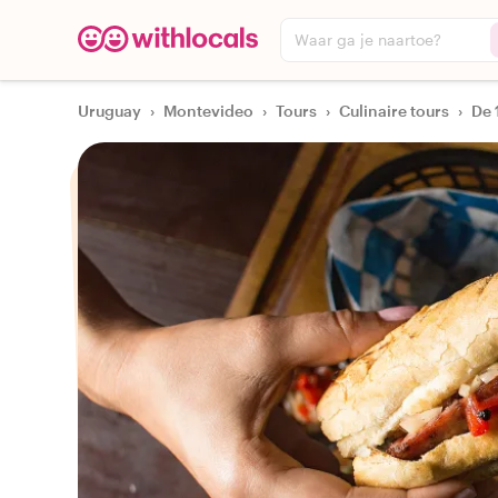
Waar ga je naartoe?
Uruguay
›
Montevideo
›
Tours
›
Culinaire tours
›
De 