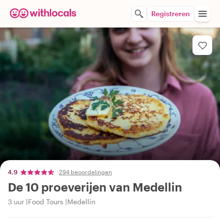
Registreren
4,9
294 beoordelingen
De 10 proeverijen van Medellin
3 uur
Food Tours
Medellin