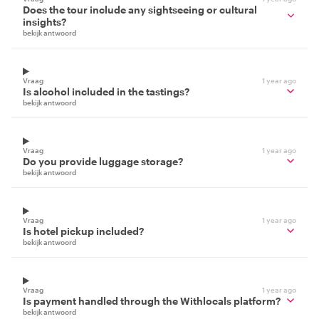
Does the tour include any sightseeing or cultural
insights?
bekijk antwoord
Vraag
1 year ago
Is alcohol included in the tastings?
bekijk antwoord
Vraag
1 year ago
Do you provide luggage storage?
bekijk antwoord
Vraag
1 year ago
Is hotel pickup included?
bekijk antwoord
Vraag
1 year ago
Is payment handled through the Withlocals platform?
bekijk antwoord