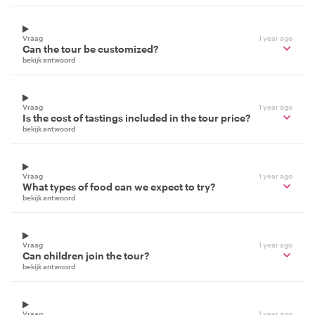
Vraag
1 year ago
Can the tour be customized?
bekijk antwoord
Vraag
1 year ago
Is the cost of tastings included in the tour price?
bekijk antwoord
Vraag
1 year ago
What types of food can we expect to try?
bekijk antwoord
Vraag
1 year ago
Can children join the tour?
bekijk antwoord
Vraag
1 year ago