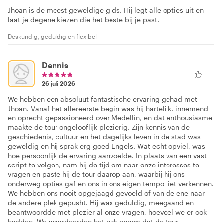
Jhoan is de meest geweldige gids. Hij legt alle opties uit en
laat je degene kiezen die het beste bij je past.
Deskundig, geduldig en flexibel
Dennis
26 juli 2026
We hebben een absoluut fantastische ervaring gehad met
Jhoan. Vanaf het allereerste begin was hij hartelijk, innemend
en oprecht gepassioneerd over Medellín, en dat enthousiasme
maakte de tour ongelooflijk plezierig. Zijn kennis van de
geschiedenis, cultuur en het dagelijks leven in de stad was
geweldig en hij sprak erg goed Engels. Wat echt opviel, was
hoe persoonlijk de ervaring aanvoelde. In plaats van een vast
script te volgen, nam hij de tijd om naar onze interesses te
vragen en paste hij de tour daarop aan, waarbij hij ons
onderweg opties gaf en ons in ons eigen tempo liet verkennen.
We hebben ons nooit opgejaagd gevoeld of van de ene naar
de andere plek gepusht. Hij was geduldig, meegaand en
beantwoordde met plezier al onze vragen, hoeveel we er ook
hadden. We waardeerden het ook enorm dat de tour