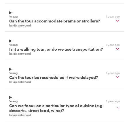
Vraag
1 year ago
Can the tour accommodate prams or strollers?
bekijk antwoord
Vraag
1 year ago
Is it a walking tour, or do we use transportation?
bekijk antwoord
Vraag
1 year ago
Can the tour be rescheduled if we're delayed?
bekijk antwoord
Vraag
1 year ago
Can we focus on a particular type of cuisine (e.g.
desserts, street food, wine)?
bekijk antwoord