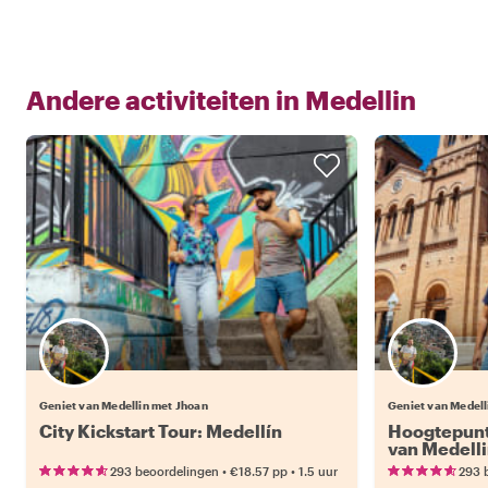
Andere activiteiten in
Medellin
Geniet van Medellin met Jhoan
Geniet van Medell
City Kickstart Tour: Medellín
Hoogtepunt
van Medell
•
•
293 beoordelingen
€18.57
pp
1.5 uur
293 