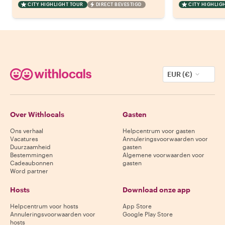
CITY HIGHLIGHT TOUR
DIRECT BEVESTIGD
CITY HIGHLIG
EUR (€)
Over Withlocals
Gasten
Ons verhaal
Helpcentrum voor gasten
Vacatures
Annuleringsvoorwaarden voor
Duurzaamheid
gasten
Bestemmingen
Algemene voorwaarden voor
Cadeaubonnen
gasten
Word partner
Hosts
Download onze app
Helpcentrum voor hosts
App Store
Annuleringsvoorwaarden voor
Google Play Store
hosts