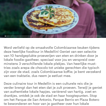
Word verliefd op de smaakvolle Colombiaanse keuken tijdens
deze heerlijke foodtour in Medellín! Geniet van een selectie
van 10 handgeplukte proeverijen van eten en drinken door je
lokale foodie-gastheer, speciaal voor jou en verspreid over
minstens 3 verschillende lokale plekjes. Van heerlijke must-
tries zoals arepa de chocolo tot unieke gerechten die typisch
zijn voor de stad, zoals Colombiaanse koffie; je bent verzekerd
van een traktatie, dus neem je eetlust mee.
Deze culinaire tour in Medellín is een culturele reis die je
verder brengt dan het eten dat je zult proeven. Terwijl je geniet
van authentieke lokale hapjes, variërend van hartig, zoet en
drankjes, ontdek je ook de stad en haar hoogtepunten. Stop
om het Parque de San Antonio, Parque Berrio en Plaza Botero
te bewonderen en hoor van je gastheer over hun lokale