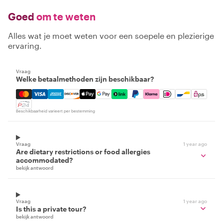
Goed
om te weten
Alles wat je moet weten voor een soepele en plezierige
ervaring.
Vraag
Welke betaalmethoden zijn beschikbaar?
Mastercard, Visa, Amex, Discover, Apple Pay, Google Pay
Beschikbaarheid varieert per bestemming
Vraag
1 year ago
Are dietary restrictions or food allergies
accommodated?
bekijk antwoord
Vraag
1 year ago
Is this a private tour?
bekijk antwoord