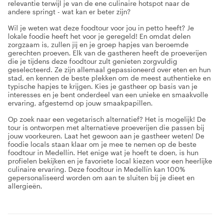
relevantie terwijl je van de ene culinaire hotspot naar de
andere springt - wat kan er beter zijn?
Wil je weten wat deze foodtour voor jou in petto heeft? Je
lokale foodie heeft het voor je geregeld! En omdat delen
zorgzaam is, zullen jij en je groep hapjes van beroemde
gerechten proeven. Elk van de gastheren heeft de proeverijen
die je tijdens deze foodtour zult genieten zorgvuldig
geselecteerd. Ze zijn allemaal gepassioneerd over eten en hun
stad, en kennen de beste plekken om de meest authentieke en
typische hapjes te krijgen. Kies je gastheer op basis van je
interesses en je bent onderdeel van een unieke en smaakvolle
ervaring, afgestemd op jouw smaakpapillen.
Op zoek naar een vegetarisch alternatief? Het is mogelijk! De
tour is ontworpen met alternatieve proeverijen die passen bij
jouw voorkeuren. Laat het gewoon aan je gastheer weten! De
foodie locals staan klaar om je mee te nemen op de beste
foodtour in Medellín. Het enige wat je hoeft te doen, is hun
profielen bekijken en je favoriete local kiezen voor een heerlijke
culinaire ervaring. Deze foodtour in Medellín kan 100%
gepersonaliseerd worden om aan te sluiten bij je dieet en
allergieën.