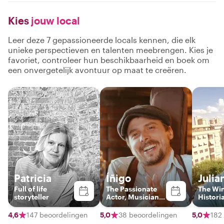
Kies
jouw local
Leer deze 7 gepassioneerde locals kennen, die elk
unieke perspectieven en talenten meebrengen. Kies je
favoriet, controleer hun beschikbaarheid en boek om
een onvergetelijk avontuur op maat te creëren.
Patricia
Íñigo
Julia
Full of life
The Passionate
The Wi
storyteller
Actor, Musician &
Histori
Local Guide
4,6
147 beoordelingen
5,0
38 beoordelingen
5,0
182