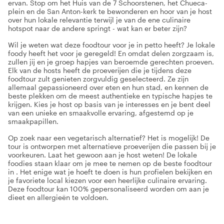
ervan. Stop om het Huis van de 7 Schoorstenen, het Chueca-
plein en de San Anton-kerk te bewonderen en hoor van je host
over hun lokale relevantie terwijl je van de ene culinaire
hotspot naar de andere springt - wat kan er beter zijn?
Wil je weten wat deze foodtour voor je in petto heeft? Je lokale
foody heeft het voor je geregeld! En omdat delen zorgzaam is,
zullen jij en je groep hapjes van beroemde gerechten proeven.
Elk van de hosts heeft de proeverijen die je tijdens deze
foodtour zult genieten zorgvuldig geselecteerd. Ze zijn
allemaal gepassioneerd over eten en hun stad, en kennen de
beste plekken om de meest authentieke en typische hapjes te
krijgen. Kies je host op basis van je interesses en je bent deel
van een unieke en smaakvolle ervaring, afgestemd op je
smaakpapillen.
Op zoek naar een vegetarisch alternatief? Het is mogelijk! De
tour is ontworpen met alternatieve proeverijen die passen bij je
voorkeuren. Laat het gewoon aan je host weten! De lokale
foodies staan klaar om je mee te nemen op de beste foodtour
in . Het enige wat je hoeft te doen is hun profielen bekijken en
je favoriete local kiezen voor een heerlijke culinaire ervaring.
Deze foodtour kan 100% gepersonaliseerd worden om aan je
dieet en allergieën te voldoen.