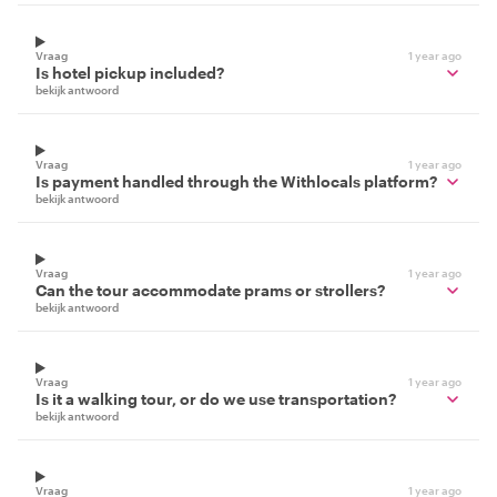
Vraag
1 year ago
Is hotel pickup included?
bekijk antwoord
Vraag
1 year ago
Is payment handled through the Withlocals platform?
bekijk antwoord
Vraag
1 year ago
Can the tour accommodate prams or strollers?
bekijk antwoord
Vraag
1 year ago
Is it a walking tour, or do we use transportation?
bekijk antwoord
Vraag
1 year ago