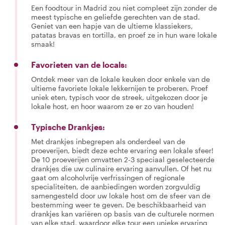
Een foodtour in Madrid zou niet compleet zijn zonder de
meest typische en geliefde gerechten van de stad.
Geniet van een hapje van de ultieme klassiekers,
patatas bravas en tortilla, en proef ze in hun ware lokale
smaak!
Favorieten van de locals:
Ontdek meer van de lokale keuken door enkele van de
ultieme favoriete lokale lekkernijen te proberen. Proef
uniek eten, typisch voor de streek, uitgekozen door je
lokale host, en hoor waarom ze er zo van houden!
Typische Drankjes:
Met drankjes inbegrepen als onderdeel van de
proeverijen, biedt deze echte ervaring een lokale sfeer!
De 10 proeverijen omvatten 2-3 speciaal geselecteerde
drankjes die uw culinaire ervaring aanvullen. Of het nu
gaat om alcoholvrije verfrissingen of regionale
specialiteiten, de aanbiedingen worden zorgvuldig
samengesteld door uw lokale host om de sfeer van de
bestemming weer te geven. De beschikbaarheid van
drankjes kan variëren op basis van de culturele normen
van elke stad, waardoor elke tour een unieke ervaring