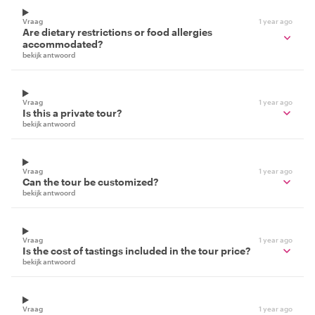
Vraag
1 year ago
Are dietary restrictions or food allergies
accommodated?
bekijk antwoord
Vraag
1 year ago
Is this a private tour?
bekijk antwoord
Vraag
1 year ago
Can the tour be customized?
bekijk antwoord
Vraag
1 year ago
Is the cost of tastings included in the tour price?
bekijk antwoord
Vraag
1 year ago