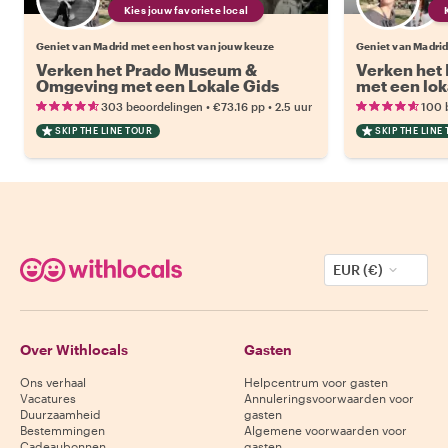
Kies jouw favoriete local
Geniet van Madrid met een host van jouw keuze
Geniet van Madrid
Verken het Prado Museum &
Verken het
Omgeving met een Lokale Gids
met een lok
•
•
303 beoordelingen
€73.16
pp
2.5 uur
100 
SKIP THE LINE TOUR
SKIP THE LINE
EUR (€)
Over Withlocals
Gasten
Ons verhaal
Helpcentrum voor gasten
Vacatures
Annuleringsvoorwaarden voor
Duurzaamheid
gasten
Bestemmingen
Algemene voorwaarden voor
Cadeaubonnen
gasten