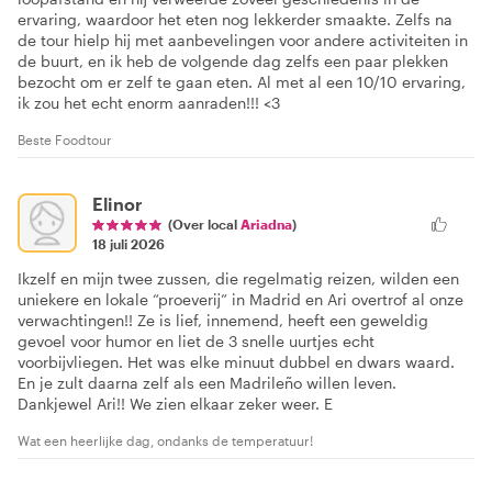
ervaring, waardoor het eten nog lekkerder smaakte. Zelfs na
de tour hielp hij met aanbevelingen voor andere activiteiten in
de buurt, en ik heb de volgende dag zelfs een paar plekken
bezocht om er zelf te gaan eten. Al met al een 10/10 ervaring,
ik zou het echt enorm aanraden!!! <3
Beste Foodtour
Elinor
(Over local
Ariadna
)
18 juli 2026
Ikzelf en mijn twee zussen, die regelmatig reizen, wilden een
uniekere en lokale “proeverij” in Madrid en Ari overtrof al onze
verwachtingen!! Ze is lief, innemend, heeft een geweldig
gevoel voor humor en liet de 3 snelle uurtjes echt
voorbijvliegen. Het was elke minuut dubbel en dwars waard.
En je zult daarna zelf als een Madrileño willen leven.
Dankjewel Ari!! We zien elkaar zeker weer. E
Wat een heerlijke dag, ondanks de temperatuur!