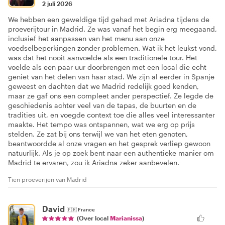
2 juli 2026
We hebben een geweldige tijd gehad met Ariadna tijdens de
proeverijtour in Madrid. Ze was vanaf het begin erg meegaand,
inclusief het aanpassen van het menu aan onze
voedselbeperkingen zonder problemen. Wat ik het leukst vond,
was dat het nooit aanvoelde als een traditionele tour. Het
voelde als een paar uur doorbrengen met een local die echt
geniet van het delen van haar stad. We zijn al eerder in Spanje
geweest en dachten dat we Madrid redelijk goed kenden,
maar ze gaf ons een compleet ander perspectief. Ze legde de
geschiedenis achter veel van de tapas, de buurten en de
tradities uit, en voegde context toe die alles veel interessanter
maakte. Het tempo was ontspannen, wat we erg op prijs
stelden. Ze zat bij ons terwijl we van het eten genoten,
beantwoordde al onze vragen en het gesprek verliep gewoon
natuurlijk. Als je op zoek bent naar een authentieke manier om
Madrid te ervaren, zou ik Ariadna zeker aanbevelen.
Tien proeverijen van Madrid
David
🇫🇷
France
(Over local
Marianissa
)