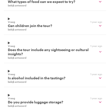
What types of food can we expect to try?
bekijk antwoord
Vraag
1 year ago
Can children join the tour?
bekijk antwoord
Vraag
1 year ago
Does the tour include any sightseeing or cultural
insights?
bekijk antwoord
Vraag
1 year ago
Is alcohol included in the tastings?
bekijk antwoord
Vraag
1 year ago
Do you provide luggage storage?
bekijk antwoord