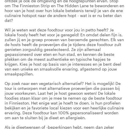
ontdek je ook de omgeving en de hoogtepunten ervan. Stop
om The Finnieston Strip en The Hidden Lane te bewonderen en
hoor van je host over hun lokale betekenis terwijl je van de ene
culinaire hotspot naar de andere hopt - wat is er nu beter dan
dat?
Wil je weten wat deze foodtour voor jou in petto heeft? Je
lokale foody heeft het voor je geregeld! En omdat delen fijn is,
zullen jij en je groep proeven van beroemde gerechten. Elk van
de hosts heeft de proeverijen die je tijdens deze foodtour zult
genieten zorgvuldig geselecteerd. Ze zijn allemaal
gepassioneerd over eten en hun stad, en kennen de beste
plekken om de meest authentieke en typische hapjes te
krijgen. Kies je host op basis van je interesses en je bent deel
van een unieke en smaakvolle ervaring, afgestemd op jouw
smaakpapillen.
Op zoek naar een vegetarisch alternatief? Het is mogelijk! De
tour is ontworpen met alternatieve proeverijen die passen bij
jouw voorkeuren. Laat het je host gewoon weten! De lokale
foodies staan klaar om je mee te nemen op de beste foodtour
in Finnieston. Het enige wat je hoeft te doen, is hun profielen
bekijken en je favoriete local kiezen voor een heerlijke culinaire
ervaring. Deze foodtour kan 100% gepersonaliseerd worden
om aan te sluiten bij je dieet en allergieën.
Als je dieetwensen of -beperkingen hebt, neem dan zeker