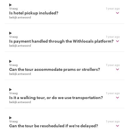
Vraag
1 year ago
Is hotel pickup included?
bekijk antwoord
Vraag
1 year ago
Is payment handled through the Withlocals platform?
bekijk antwoord
Vraag
1 year ago
Can the tour accommodate prams or strollers?
bekijk antwoord
Vraag
1 year ago
Is it a walking tour, or do we use transportation?
bekijk antwoord
Vraag
1 year ago
Can the tour be rescheduled if we're delayed?