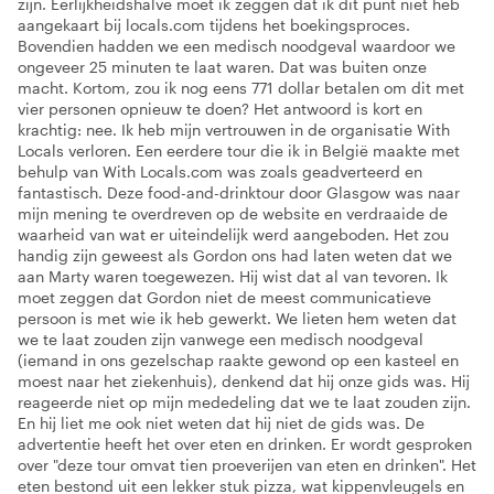
zijn. Eerlijkheidshalve moet ik zeggen dat ik dit punt niet heb
aangekaart bij locals.com tijdens het boekingsproces.
Bovendien hadden we een medisch noodgeval waardoor we
ongeveer 25 minuten te laat waren. Dat was buiten onze
macht. Kortom, zou ik nog eens 771 dollar betalen om dit met
vier personen opnieuw te doen? Het antwoord is kort en
krachtig: nee. Ik heb mijn vertrouwen in de organisatie With
Locals verloren. Een eerdere tour die ik in België maakte met
behulp van With Locals.com was zoals geadverteerd en
fantastisch. Deze food-and-drinktour door Glasgow was naar
mijn mening te overdreven op de website en verdraaide de
waarheid van wat er uiteindelijk werd aangeboden. Het zou
handig zijn geweest als Gordon ons had laten weten dat we
aan Marty waren toegewezen. Hij wist dat al van tevoren. Ik
moet zeggen dat Gordon niet de meest communicatieve
persoon is met wie ik heb gewerkt. We lieten hem weten dat
we te laat zouden zijn vanwege een medisch noodgeval
(iemand in ons gezelschap raakte gewond op een kasteel en
moest naar het ziekenhuis), denkend dat hij onze gids was. Hij
reageerde niet op mijn mededeling dat we te laat zouden zijn.
En hij liet me ook niet weten dat hij niet de gids was. De
advertentie heeft het over eten en drinken. Er wordt gesproken
over "deze tour omvat tien proeverijen van eten en drinken". Het
eten bestond uit een lekker stuk pizza, wat kippenvleugels en