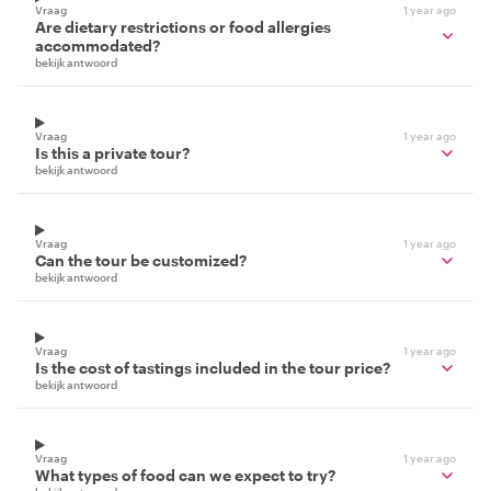
Vraag
1 year ago
Are dietary restrictions or food allergies
accommodated?
bekijk antwoord
Vraag
1 year ago
Is this a private tour?
bekijk antwoord
Vraag
1 year ago
Can the tour be customized?
bekijk antwoord
Vraag
1 year ago
Is the cost of tastings included in the tour price?
bekijk antwoord
Vraag
1 year ago
What types of food can we expect to try?