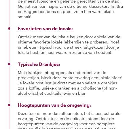
de meest typische en geliefde gerechten van de stad.
Geniet van een hapje van de ultieme klassiekers Irn Bru
en Haggis bon bons en proef ze in hun ware lokale
smaak!
Favorieten van de locals:
Ontdek meer van de lokale keuken door enkele van de
ultieme favoriete lokale lekkernijen te proberen. Proef
uniek eten, typisch voor de streek, uitgekozen door je
lokale host, en hoor waarom ze er zo van houden!
Typische Drankjes:
Met drankjes inbegrepen als onderdeel van de
proeverijen, biedt deze echte ervaring een lokale sfeer!
Je lokale host lest je dorst met een selectie drankjes
zoals koffie, unieke dranken en alcoholische (of non-
alcoholische) cocktails, wijn en bier
Hoogtepunten van de omgeving:
Deze tour is meer dan alleen eten, het is een culturele
ervaring! Ontdek tussen de culinaire stops door de
hoogtepunten van de omgeving voor een complete
ervaring die je honger naar Glasgow zal stillen. Van