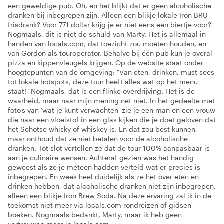
een geweldige pub. Oh, en het blijkt dat er geen alcoholische
dranken bij inbegrepen zijn. Alleen een blikje lokale Iron BRU-
frisdrank? Voor 771 dollar krijg je er niet eens een biertje voor?
Nogmaals, dit is niet de schuld van Marty. Het is allemaal in
handen van locals.com, dat toezicht zou moeten houden, en
van Gordon als touroperator. Behalve bij één pub kun je overal
pizza en kippenvleugels krijgen. Op de website staat onder
hoogtepunten van de omgeving: "Van eten, drinken, must sees
tot lokale hotspots, deze tour heeft alles wat op het menu
staat!" Nogmaals, dat is een flinke overdrijving. Het is de
waarheid, maar naar mijn mening net niet. In het gedeelte met
foto's van 'wat je kunt verwachten' zie je een man en een vrouw
die naar een vloeistof in een glas kijken die je doet geloven dat
het Schotse whisky of whiskey is. En dat zou best kunnen,
maar onthoud dat ze niet betalen voor de alcoholische
dranken. Tot slot vertellen ze dat de tour 100% aanpasbaar is
aan je culinaire wensen. Achteraf gezien was het handig
geweest als ze je meteen hadden verteld wat er precies is
inbegrepen. En wees heel duidelijk als ze het over eten en
drinken hebben, dat alcoholische dranken niet zijn inbegrepen,
alleen een blikje Iron Brew Soda. Na deze ervaring zal ik in de
toekomst niet meer via locals.com rondreizen of gidsen
boeken. Nogmaals bedankt, Marty, maar ik heb geen