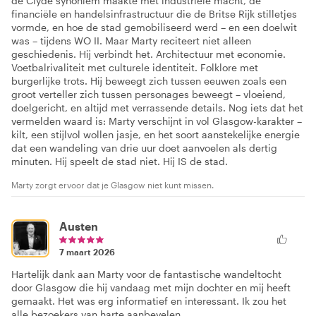
de Clyde synoniem maakte met industriële macht, de
financiële en handelsinfrastructuur die de Britse Rijk stilletjes
vormde, en hoe de stad gemobiliseerd werd – en een doelwit
was – tijdens WO II. Maar Marty reciteert niet alleen
geschiedenis. Hij verbindt het. Architectuur met economie.
Voetbalrivaliteit met culturele identiteit. Folklore met
burgerlijke trots. Hij beweegt zich tussen eeuwen zoals een
groot verteller zich tussen personages beweegt – vloeiend,
doelgericht, en altijd met verrassende details. Nog iets dat het
vermelden waard is: Marty verschijnt in vol Glasgow-karakter –
kilt, een stijlvol wollen jasje, en het soort aanstekelijke energie
dat een wandeling van drie uur doet aanvoelen als dertig
minuten. Hij speelt de stad niet. Hij IS de stad.
Marty zorgt ervoor dat je Glasgow niet kunt missen.
Austen
7 maart 2026
Hartelijk dank aan Marty voor de fantastische wandeltocht
door Glasgow die hij vandaag met mijn dochter en mij heeft
gemaakt. Het was erg informatief en interessant. Ik zou het
alle bezoekers van harte aanbevelen.