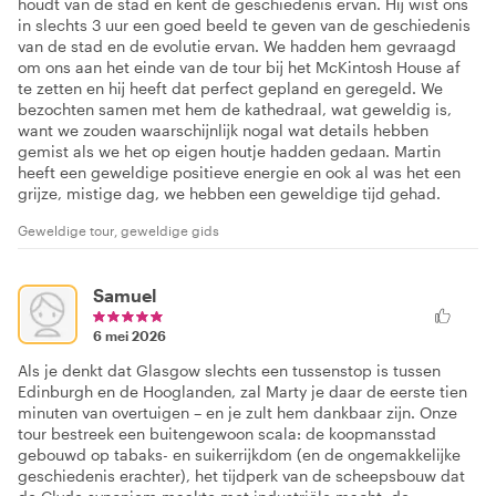
houdt van de stad en kent de geschiedenis ervan. Hij wist ons
in slechts 3 uur een goed beeld te geven van de geschiedenis
van de stad en de evolutie ervan. We hadden hem gevraagd
om ons aan het einde van de tour bij het McKintosh House af
te zetten en hij heeft dat perfect gepland en geregeld. We
bezochten samen met hem de kathedraal, wat geweldig is,
want we zouden waarschijnlijk nogal wat details hebben
gemist als we het op eigen houtje hadden gedaan. Martin
heeft een geweldige positieve energie en ook al was het een
grijze, mistige dag, we hebben een geweldige tijd gehad.
Geweldige tour, geweldige gids
Samuel
6 mei 2026
Als je denkt dat Glasgow slechts een tussenstop is tussen
Edinburgh en de Hooglanden, zal Marty je daar de eerste tien
minuten van overtuigen – en je zult hem dankbaar zijn. Onze
tour bestreek een buitengewoon scala: de koopmansstad
gebouwd op tabaks- en suikerrijkdom (en de ongemakkelijke
geschiedenis erachter), het tijdperk van de scheepsbouw dat