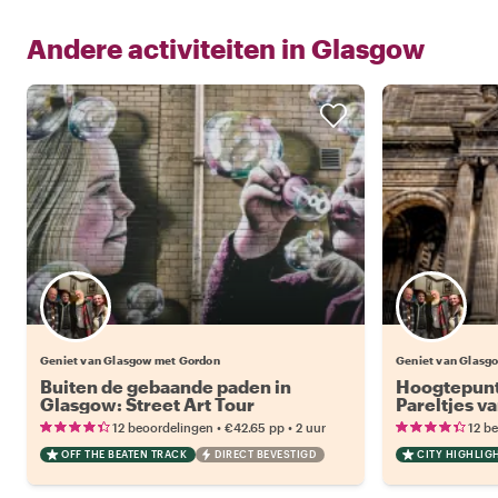
Andere activiteiten in
Glasgow
Geniet van Glasgow met Gordon
Geniet van Glasg
Buiten de gebaande paden in
Hoogtepunt
Glasgow: Street Art Tour
Pareltjes v
•
•
12 beoordelingen
€42.65
pp
2 uur
12 b
OFF THE BEATEN TRACK
DIRECT BEVESTIGD
CITY HIGHLIG