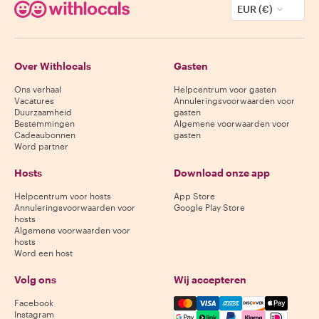
EUR (€)
Over Withlocals
Gasten
Ons verhaal
Helpcentrum voor gasten
Vacatures
Annuleringsvoorwaarden voor
Duurzaamheid
gasten
Bestemmingen
Algemene voorwaarden voor
Cadeaubonnen
gasten
Word partner
Hosts
Download onze app
Helpcentrum voor hosts
App Store
Annuleringsvoorwaarden voor
Google Play Store
hosts
Algemene voorwaarden voor
hosts
Word een host
Volg ons
Wij accepteren
Mastercard, Visa, Amex, Di
Facebook
Instagram