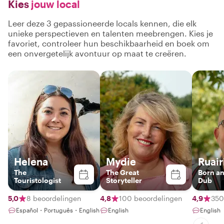
Kies
jouw local
Leer deze 3 gepassioneerde locals kennen, die elk
unieke perspectieven en talenten meebrengen. Kies je
favoriet, controleer hun beschikbaarheid en boek om
een onvergetelijk avontuur op maat te creëren.
Helena
Mydie
Ruair
The
The Great
Born a
Touristologist
Storyteller
Dub
5,0
8 beoordelingen
4,8
100 beoordelingen
4,9
350
Español・Português・English
English
English