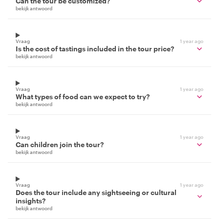
Can the tour be customized?
bekijk antwoord
Vraag
1 year ago
Is the cost of tastings included in the tour price?
bekijk antwoord
Vraag
1 year ago
What types of food can we expect to try?
bekijk antwoord
Vraag
1 year ago
Can children join the tour?
bekijk antwoord
Vraag
1 year ago
Does the tour include any sightseeing or cultural
insights?
bekijk antwoord