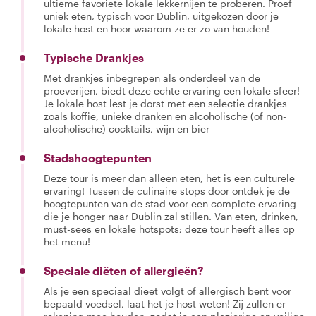
ultieme favoriete lokale lekkernijen te proberen. Proef
uniek eten, typisch voor Dublin, uitgekozen door je
lokale host en hoor waarom ze er zo van houden!
Typische Drankjes
Met drankjes inbegrepen als onderdeel van de
proeverijen, biedt deze echte ervaring een lokale sfeer!
Je lokale host lest je dorst met een selectie drankjes
zoals koffie, unieke dranken en alcoholische (of non-
alcoholische) cocktails, wijn en bier
Stadshoogtepunten
Deze tour is meer dan alleen eten, het is een culturele
ervaring! Tussen de culinaire stops door ontdek je de
hoogtepunten van de stad voor een complete ervaring
die je honger naar Dublin zal stillen. Van eten, drinken,
must-sees en lokale hotspots; deze tour heeft alles op
het menu!
Speciale diëten of allergieën?
Als je een speciaal dieet volgt of allergisch bent voor
bepaald voedsel, laat het je host weten! Zij zullen er