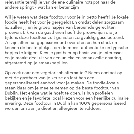
relevantie terwijl je van de ene culinaire hotspot naar de
andere springt - wat kan er beter zijn?
Wil je weten wat deze foodtour voor je in petto heeft? Je lokale
foodie heeft het voor je geregeld! En omdat delen zorgzaam
is, zullen jij en je groep hapjes van beroemde gerechten
proeven. Elk van de gastheren heeft de proeverijen die je
tijdens deze foodtour zult genieten zorgvuldig geselecteerd.
Ze zijn allemaal gepassioneerd over eten en hun stad, en
kennen de beste plekjes om de meest authentieke en typische
hapjes te krijgen. Kies je gastheer op basis van je interesses
en je maakt deel uit van een unieke en smaakvolle ervaring,
afgestemd op je smaakpapillen.
Op zoek naar een vegetarisch alternatief? Neem contact op
met de gastheer van je keuze en laat hen een
gepersonaliseerd aanbod voor je maken. De foodie-locals
staan klaar om je mee te nemen op de beste foodtour van
Dublin. Het enige wat je hoeft te doen, is hun profielen
bekijken en je favoriete local kiezen voor een heerlijke culinaire
ervaring. Deze foodtour in Dublin kan 100% gepersonaliseerd
worden om aan je dieet en allergieën te voldoen.