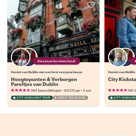
Kies jouw favoriete local
Geniet van Dublin met een host van jouw keuze
Geniet van Dublin
Hoogtepunten & Verborgen
City Kicksta
Pareltjes van Dublin
•
•
364 beoordelingen
€57.72
pp
3 uur
195 
CITY HIGHLIGHT TOUR
DIRECT BEVESTIGD
CITY HIGHLIG