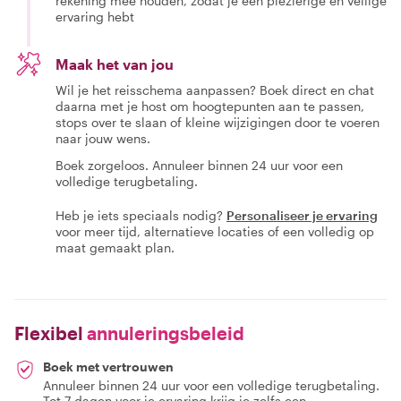
rekening mee houden, zodat je een plezierige en veilige
ervaring hebt
Maak het van jou
Wil je het reisschema aanpassen? Boek direct en chat
daarna met je host om hoogtepunten aan te passen,
stops over te slaan of kleine wijzigingen door te voeren
naar jouw wens.
Boek zorgeloos. Annuleer binnen 24 uur voor een
volledige terugbetaling.
Heb je iets speciaals nodig?
Personaliseer je ervaring
voor meer tijd, alternatieve locaties of een volledig op
maat gemaakt plan.
Flexibel
annuleringsbeleid
Boek met vertrouwen
Annuleer binnen 24 uur voor een volledige terugbetaling.
Tot 7 dagen voor je ervaring krijg je zelfs een