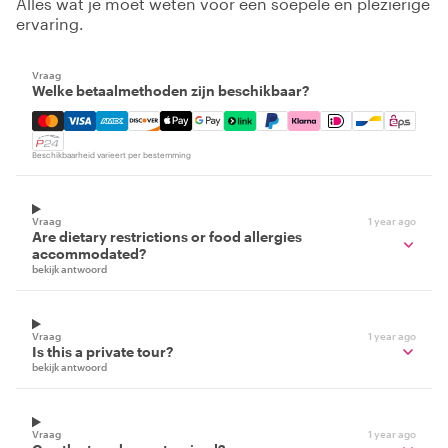
Alles wat je moet weten voor een soepele en plezierige
ervaring.
Vraag
Welke betaalmethoden zijn beschikbaar?
Mastercard, Visa, Amex, Discover, Apple Pay, Google Pay
Beschikbaarheid varieert per bestemming
Vraag
1 year ago
Are dietary restrictions or food allergies
accommodated?
bekijk antwoord
Vraag
1 year ago
Is this a private tour?
bekijk antwoord
Vraag
1 year ago