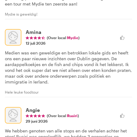
een tour met Mydie ten zeerste aan!
Mydie is geweldig!
Amina
(Over local
Mydie
)
12 juli 2026
Medien was een geweldige en betrokken lokale gids en heeft
ons een paar nieuwe inzichten over Dublin gegeven. De
aardappelkoekjes en de fish and chips vond ik het lekkerst. Ik
vond het ook super dat we niet alleen over eten konden praten,
maar ook over andere onderwerpen zoals politiek en
immigratie in Ierland.
Hele leuke foodtour
Angie
(Over local
Ruairi
)
29 juni 2026
We hebben genoten van alle stops en de verhalen achter het
eten! Ruairí was ongelooflijk, we hadden 3 generaties en