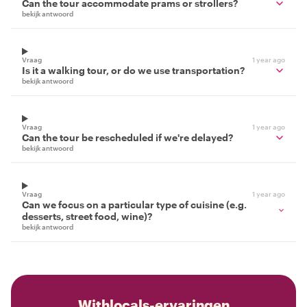
Can the tour accommodate prams or strollers?
bekijk antwoord
Vraag
1 year ago
Is it a walking tour, or do we use transportation?
bekijk antwoord
Vraag
1 year ago
Can the tour be rescheduled if we're delayed?
bekijk antwoord
Vraag
1 year ago
Can we focus on a particular type of cuisine (e.g.
desserts, street food, wine)?
bekijk antwoord
Withlocals-ervaringen