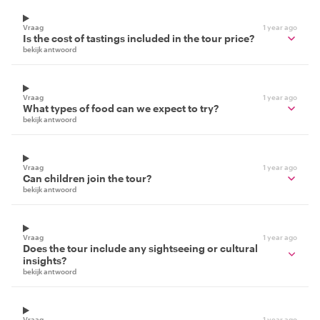
Vraag
1 year ago
Is the cost of tastings included in the tour price?
bekijk antwoord
Vraag
1 year ago
What types of food can we expect to try?
bekijk antwoord
Vraag
1 year ago
Can children join the tour?
bekijk antwoord
Vraag
1 year ago
Does the tour include any sightseeing or cultural
insights?
bekijk antwoord
Vraag
1 year ago