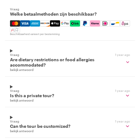
Vraag
Welke betaalmethoden zijn beschikbaar?
Mastercard, Visa, Amex, Discover, Apple Pay, Google Pay
Beschikbaarheid varieert per bestemming
Vraag
1 year ago
Are dietary restrictions or food allergies
accommodated?
bekijk antwoord
Vraag
1 year ago
Is this a private tour?
bekijk antwoord
Vraag
1 year ago
Can the tour be customized?
bekijk antwoord