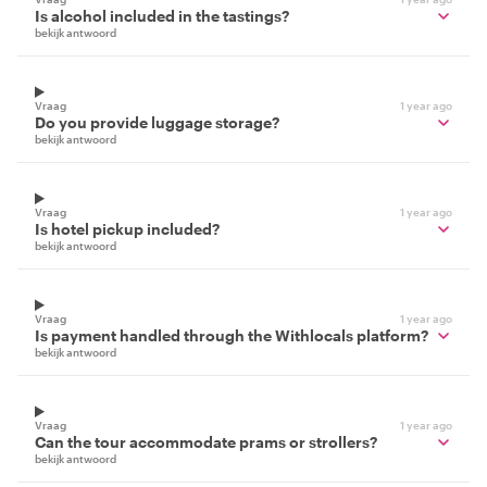
Is alcohol included in the tastings?
bekijk antwoord
Vraag
1 year ago
Do you provide luggage storage?
bekijk antwoord
Vraag
1 year ago
Is hotel pickup included?
bekijk antwoord
Vraag
1 year ago
Is payment handled through the Withlocals platform?
bekijk antwoord
Vraag
1 year ago
Can the tour accommodate prams or strollers?
bekijk antwoord