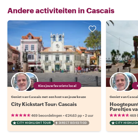
Andere activiteiten in
Cascais
Kies jouw favoriete local
Geniet van Cascais met een host van jouw keuze
Geniet van Cascai
City Kickstart Tour: Cascais
Hoogtepunt
Pareltjes v
•
•
469 beoordelingen
€24.63
pp
2 uur
469 
CITY HIGHLIGHT TOUR
DIRECT BEVESTIGD
CITY HIGHLIG