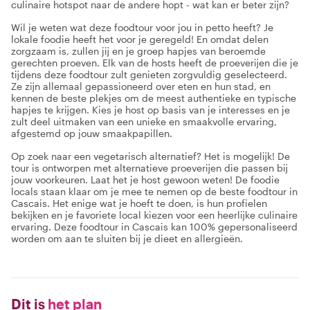
culinaire hotspot naar de andere hopt - wat kan er beter zijn?
Wil je weten wat deze foodtour voor jou in petto heeft? Je
lokale foodie heeft het voor je geregeld! En omdat delen
zorgzaam is, zullen jij en je groep hapjes van beroemde
gerechten proeven. Elk van de hosts heeft de proeverijen die je
tijdens deze foodtour zult genieten zorgvuldig geselecteerd.
Ze zijn allemaal gepassioneerd over eten en hun stad, en
kennen de beste plekjes om de meest authentieke en typische
hapjes te krijgen. Kies je host op basis van je interesses en je
zult deel uitmaken van een unieke en smaakvolle ervaring,
afgestemd op jouw smaakpapillen.
Op zoek naar een vegetarisch alternatief? Het is mogelijk! De
tour is ontworpen met alternatieve proeverijen die passen bij
jouw voorkeuren. Laat het je host gewoon weten! De foodie
locals staan klaar om je mee te nemen op de beste foodtour in
Cascais. Het enige wat je hoeft te doen, is hun profielen
bekijken en je favoriete local kiezen voor een heerlijke culinaire
ervaring. Deze foodtour in Cascais kan 100% gepersonaliseerd
worden om aan te sluiten bij je dieet en allergieën.
Dit is
het plan