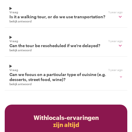
Vraag
1 year ago
Is it a walking tour, or do we use transportation?
bekijk antwoord
Vraag
1 year ago
Can the tour be rescheduled if we're delayed?
bekijk antwoord
Vraag
1 year ago
Can we focus on a particular type of cuisine (e.g.
desserts, street food, wine)?
bekijk antwoord
Withlocals-ervaringen
zijn altijd