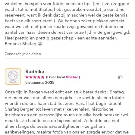
winkelen, hotspots voor foto's, culinaire tips (en ik zou zeggen:
wacht tot je met Shafaq hebt gesproken voordat je een diner
reserveert, want ik denk dat zij misschien wel de beste kennis
heeft van elk soort eten!!). We hebben zeker plekken ontdekt
waar we zelf niet per se zouden zijn geweest en hebben een
aantal van haar ideeën de rest van onze tijd in Bergen gevolgd.
Heel prettig en prettig gezelschap - een echte aanrader.
Bedankt Shafaq 🤩
Zonneschijn en delen
Radhika
(Over local
Shafaq
)
5 augustus 2025
Onze tijd in Bergen werd echt een stuk beter dankzij Shafaq,
die meer was dan alleen een gids – ze voelde als een lokale
vriendin die ons haar stad liet zien. Vanaf het begin bracht
Shafaq Bergen tot leven met rijke verhalen, historische
inzichten en een persoonlijke touch die elke hoek betekenisvol
maakte. Ze haalde ons op bij ons hotel. Ze leidde ons niet
alleen langs de bezienswaardigheden – ze gaf ons
aanbevelingen, maakte foto's van ons en zorgde ervoor dat we