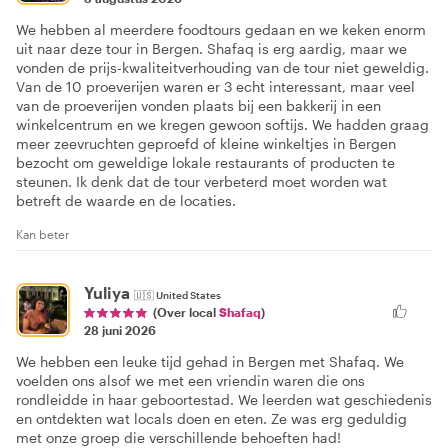
We hebben al meerdere foodtours gedaan en we keken enorm
uit naar deze tour in Bergen. Shafaq is erg aardig, maar we
vonden de prijs-kwaliteitverhouding van de tour niet geweldig.
Van de 10 proeverijen waren er 3 echt interessant, maar veel
van de proeverijen vonden plaats bij een bakkerij in een
winkelcentrum en we kregen gewoon softijs. We hadden graag
meer zeevruchten geproefd of kleine winkeltjes in Bergen
bezocht om geweldige lokale restaurants of producten te
steunen. Ik denk dat de tour verbeterd moet worden wat
betreft de waarde en de locaties.
Kan beter
Yuliya
🇺🇸
United States
(Over local
Shafaq
)
28 juni 2026
We hebben een leuke tijd gehad in Bergen met Shafaq. We
voelden ons alsof we met een vriendin waren die ons
rondleidde in haar geboortestad. We leerden wat geschiedenis
en ontdekten wat locals doen en eten. Ze was erg geduldig
met onze groep die verschillende behoeften had!