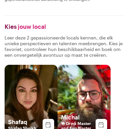
Kies
jouw local
Leer deze 2 gepassioneerde locals kennen, die elk
unieke perspectieven en talenten meebrengen. Kies je
favoriet, controleer hun beschikbaarheid en boek om
een onvergetelijk avontuur op maat te creëren.
Michal
Shafaq
🍻 Drink Master
Shafaq Sheikh
and Fun Blaster