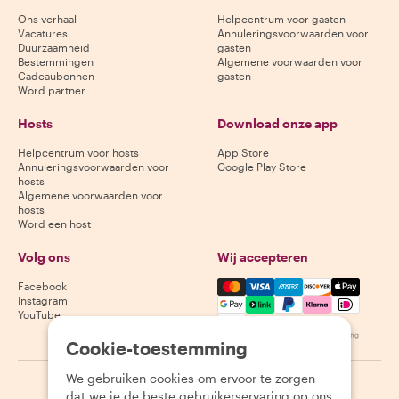
Ons verhaal
Helpcentrum voor gasten
Vacatures
Annuleringsvoorwaarden voor
Duurzaamheid
gasten
Bestemmingen
Algemene voorwaarden voor
Cadeaubonnen
gasten
Word partner
Hosts
Download onze app
Helpcentrum voor hosts
App Store
Annuleringsvoorwaarden voor
Google Play Store
hosts
Algemene voorwaarden voor
hosts
Word een host
Volg ons
Wij accepteren
Mastercard, Visa, Amex, Di
Facebook
Instagram
YouTube
Beschikbaarheid varieert per bestemming
Cookie-toestemming
We gebruiken cookies om ervoor te zorgen
©
2026
Withlocals.com
|
Privacybeleid
|
Cookies
|
Sitemap
dat we je de beste gebruikerservaring op ons