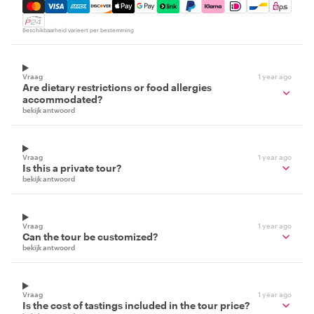
Mastercard, Visa, Amex, Discover, Apple Pay, Google Pay
Beschikbaarheid varieert per bestemming
Vraag
1 year ago
Are dietary restrictions or food allergies
accommodated?
bekijk antwoord
Vraag
1 year ago
Is this a private tour?
bekijk antwoord
Vraag
1 year ago
Can the tour be customized?
bekijk antwoord
Vraag
1 year ago
Is the cost of tastings included in the tour price?