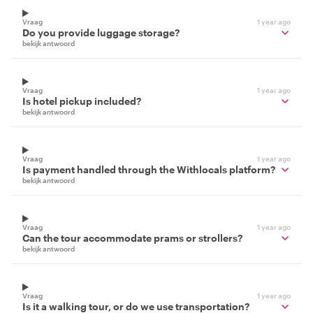
Vraag
1 year ago
Do you provide luggage storage?
bekijk antwoord
Vraag
1 year ago
Is hotel pickup included?
bekijk antwoord
Vraag
1 year ago
Is payment handled through the Withlocals platform?
bekijk antwoord
Vraag
1 year ago
Can the tour accommodate prams or strollers?
bekijk antwoord
Vraag
1 year ago
Is it a walking tour, or do we use transportation?