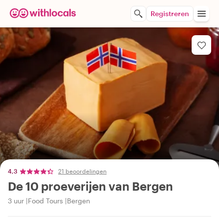
Registreren
4,3
21 beoordelingen
De 10 proeverijen van Bergen
3 uur
Food Tours
Bergen