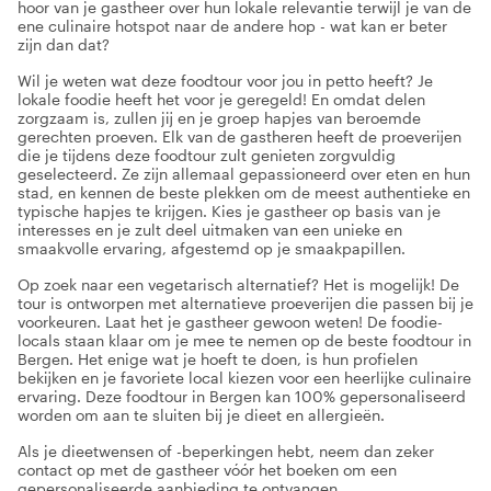
hoor van je gastheer over hun lokale relevantie terwijl je van de
ene culinaire hotspot naar de andere hop - wat kan er beter
zijn dan dat?
Wil je weten wat deze foodtour voor jou in petto heeft? Je
lokale foodie heeft het voor je geregeld! En omdat delen
zorgzaam is, zullen jij en je groep hapjes van beroemde
gerechten proeven. Elk van de gastheren heeft de proeverijen
die je tijdens deze foodtour zult genieten zorgvuldig
geselecteerd. Ze zijn allemaal gepassioneerd over eten en hun
stad, en kennen de beste plekken om de meest authentieke en
typische hapjes te krijgen. Kies je gastheer op basis van je
interesses en je zult deel uitmaken van een unieke en
smaakvolle ervaring, afgestemd op je smaakpapillen.
Op zoek naar een vegetarisch alternatief? Het is mogelijk! De
tour is ontworpen met alternatieve proeverijen die passen bij je
voorkeuren. Laat het je gastheer gewoon weten! De foodie-
locals staan klaar om je mee te nemen op de beste foodtour in
Bergen. Het enige wat je hoeft te doen, is hun profielen
bekijken en je favoriete local kiezen voor een heerlijke culinaire
ervaring. Deze foodtour in Bergen kan 100% gepersonaliseerd
worden om aan te sluiten bij je dieet en allergieën.
Als je dieetwensen of -beperkingen hebt, neem dan zeker
contact op met de gastheer vóór het boeken om een
gepersonaliseerde aanbieding te ontvangen.