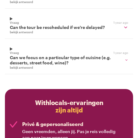
bekijk antwoord
Vraag
1 year ago
Can the tour be rescheduled if we're delayed?
bekijk antwoord
Vraag
1 year ago
Can we focus on a particular type of cuisine (e.g.
desserts, street food, wine)?
bekijk antwoord
Withlocals-ervaringen
zijn altijd
Privé & gepersonaliseerd
Geen vreemden, alleen jij. Pas je reis volledig
aan naar jouw wensen.