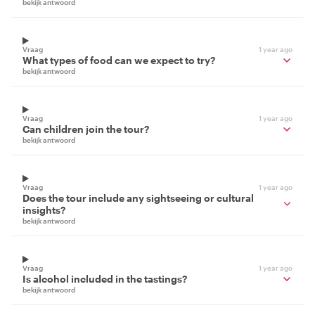
bekijk antwoord
Vraag
1 year ago
What types of food can we expect to try?
bekijk antwoord
Vraag
1 year ago
Can children join the tour?
bekijk antwoord
Vraag
1 year ago
Does the tour include any sightseeing or cultural
insights?
bekijk antwoord
Vraag
1 year ago
Is alcohol included in the tastings?
bekijk antwoord