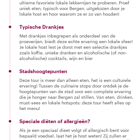
ultieme favoriete lokale lekkernijen te proberen. Proef
uniek eten, typisch voor Bergen, uitgekozen door je
lokale host en hoor waarom ze er zo van houden!
Typische Drankjes
Met drankjes inbegrepen als onderdeel van de
proeverijen, biedt deze echte ervaring een lokale sfeer!
Je lokale host lest je dorst met een selectie drankjes
zoals koffie, unieke dranken en alcoholische (of non-
alcoholische) cocktails, wijn en bier
Stadshoogtepunten
Deze tour is meer dan alleen eten, het is een culturele
ervaring! Tussen de culinaire stops door ontdek je de
hoogtepunten van de stad voor een complete ervaring
die je honger naar Bergen zal stillen. Van eten, drinken,
must-sees en lokale hotspots; deze tour heeft alles op
het menu!
Speciale diëten of allergieën?
Als je een speciaal dieet volgt of allergisch bent voor
bepaald voedsel, laat het je host weten! Zij zullen er