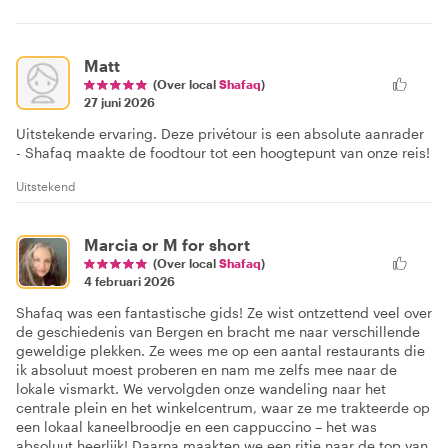
Matt
(Over local
Shafaq
)
27 juni 2026
Uitstekende ervaring. Deze privétour is een absolute aanrader
- Shafaq maakte de foodtour tot een hoogtepunt van onze reis!
Uitstekend
Marcia or M for short
(Over local
Shafaq
)
4 februari 2026
Shafaq was een fantastische gids! Ze wist ontzettend veel over
de geschiedenis van Bergen en bracht me naar verschillende
geweldige plekken. Ze wees me op een aantal restaurants die
ik absoluut moest proberen en nam me zelfs mee naar de
lokale vismarkt. We vervolgden onze wandeling naar het
centrale plein en het winkelcentrum, waar ze me trakteerde op
een lokaal kaneelbroodje en een cappuccino – het was
absoluut heerlijk! Daarna maakten we een ritje naar de top van