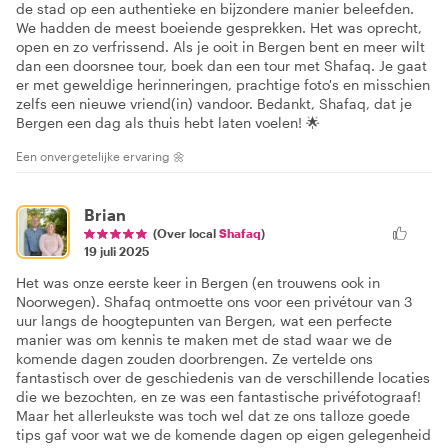
de stad op een authentieke en bijzondere manier beleefden.
We hadden de meest boeiende gesprekken. Het was oprecht,
open en zo verfrissend. Als je ooit in Bergen bent en meer wilt
dan een doorsnee tour, boek dan een tour met Shafaq. Je gaat
er met geweldige herinneringen, prachtige foto's en misschien
zelfs een nieuwe vriend(in) vandoor. Bedankt, Shafaq, dat je
Bergen een dag als thuis hebt laten voelen! 🌟
Een onvergetelijke ervaring 🌼
Brian
(Over local
Shafaq
)
19 juli 2025
Het was onze eerste keer in Bergen (en trouwens ook in
Noorwegen). Shafaq ontmoette ons voor een privétour van 3
uur langs de hoogtepunten van Bergen, wat een perfecte
manier was om kennis te maken met de stad waar we de
komende dagen zouden doorbrengen. Ze vertelde ons
fantastisch over de geschiedenis van de verschillende locaties
die we bezochten, en ze was een fantastische privéfotograaf!
Maar het allerleukste was toch wel dat ze ons talloze goede
tips gaf voor wat we de komende dagen op eigen gelegenheid