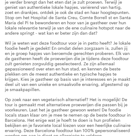
je verder brengt dan het eten dat je zult proeven. Terwijl je
geniet van authentieke lokale hapjes, variërend van hartig,
zoet en drankjes, ontdek je ook de stad en haar hoogtepunten.
Stop om het Hospital de Santa Creu, Comte Borrell st en Santa
María del Pi te bewonderen en hoor van je gastheer over hun
lokale relevantie terwijl je van de ene culinaire hotspot naar de
andere springt - wat kan er beter zijn dan dat?
Wil je weten wat deze foodtour voor je in petto heeft? Je lokale
foodie heeft je gedekt! En omdat delen zorgzaam is, zullen jij
en je groep hapjes van beroemde gerechten proberen. Elk van
de gastheren heeft de proeverijen die je tijdens deze foodtour
zult genieten zorgvuldig geselecteerd. Ze zijn allemaal
gepassioneerd over eten en hun stad, en kennen de beste
plekken om de meest authentieke en typische hapjes te
krijgen. Kies je gastheer op basis van je interesses en je maakt
deel uit van een unieke en smaakvolle ervaring, afgestemd op
je smaakpapillen.
Op zoek naar een vegetarisch alternatief? Het is mogelijk! De
tour is gemaakt met alternatieve proeverijen die passen bij je
voorkeuren. Laat het je gastheer gewoon weten! De foodie
locals staan klaar om je mee te nemen op de beste foodtour in
Barcelona. Het enige wat je hoeft te doen is hun profielen
bekijken en je favoriete local kiezen voor een heerlijke culinaire
ervaring. Deze Barcelona foodtour kan 100% gepersonaliseerd
worden om aan je dieet en allergieën te voldoen.