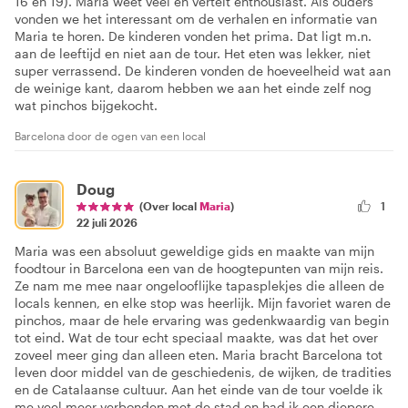
16 en 19). Maria weet veel en vertelt enthousiast. Als ouders
vonden we het interessant om de verhalen en informatie van
Maria te horen. De kinderen vonden het prima. Dat ligt m.n.
aan de leeftijd en niet aan de tour. Het eten was lekker, niet
super verrassend. De kinderen vonden de hoeveelheid wat aan
de weinige kant, daarom hebben we aan het einde zelf nog
wat pinchos bijgekocht.
Barcelona door de ogen van een local
Doug
(Over local
Maria
)
1
22 juli 2026
Maria was een absoluut geweldige gids en maakte van mijn
foodtour in Barcelona een van de hoogtepunten van mijn reis.
Ze nam me mee naar ongelooflijke tapasplekjes die alleen de
locals kennen, en elke stop was heerlijk. Mijn favoriet waren de
pinchos, maar de hele ervaring was gedenkwaardig van begin
tot eind. Wat de tour echt speciaal maakte, was dat het over
zoveel meer ging dan alleen eten. Maria bracht Barcelona tot
leven door middel van de geschiedenis, de wijken, de tradities
en de Catalaanse cultuur. Aan het einde van de tour voelde ik
me veel meer verbonden met de stad en had ik een diepere