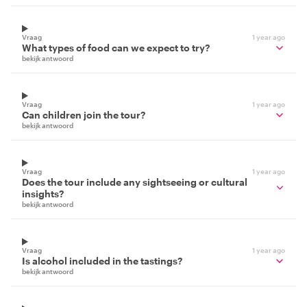
Vraag
1 year ago
What types of food can we expect to try?
bekijk antwoord
Vraag
1 year ago
Can children join the tour?
bekijk antwoord
Vraag
1 year ago
Does the tour include any sightseeing or cultural
insights?
bekijk antwoord
Vraag
1 year ago
Is alcohol included in the tastings?
bekijk antwoord