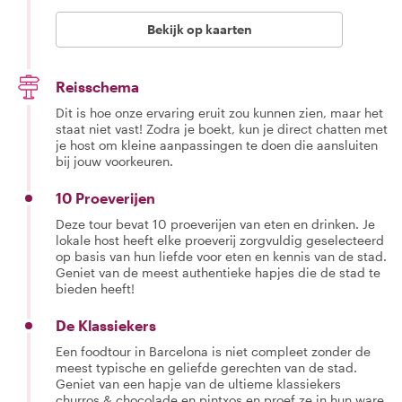
Bekijk op kaarten
Reisschema
Dit is hoe onze ervaring eruit zou kunnen zien, maar het
staat niet vast! Zodra je boekt, kun je direct chatten met
je host om kleine aanpassingen te doen die aansluiten
bij jouw voorkeuren.
10 Proeverijen
Deze tour bevat 10 proeverijen van eten en drinken. Je
lokale host heeft elke proeverij zorgvuldig geselecteerd
op basis van hun liefde voor eten en kennis van de stad.
Geniet van de meest authentieke hapjes die de stad te
bieden heeft!
De Klassiekers
Een foodtour in Barcelona is niet compleet zonder de
meest typische en geliefde gerechten van de stad.
Geniet van een hapje van de ultieme klassiekers
churros & chocolade en pintxos en proef ze in hun ware