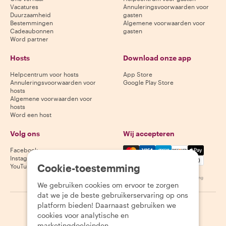
Vacatures
Annuleringsvoorwaarden voor
Duurzaamheid
gasten
Bestemmingen
Algemene voorwaarden voor
Cadeaubonnen
gasten
Word partner
Hosts
Download onze app
Helpcentrum voor hosts
App Store
Annuleringsvoorwaarden voor
Google Play Store
hosts
Algemene voorwaarden voor
hosts
Word een host
Volg ons
Wij accepteren
Mastercard, Visa, Amex, Di
Facebook
Instagram
Cookie-toestemming
YouTube
Beschikbaarheid varieert per bestemming
We gebruiken cookies om ervoor te zorgen
dat we je de beste gebruikerservaring op ons
platform bieden! Daarnaast gebruiken we
©
2026
Withlocals.com
|
Privacybeleid
|
Cookies
|
Sitemap
cookies voor analytische en
marketingdoeleinden.