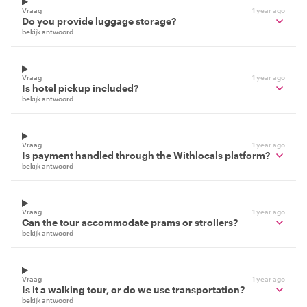
Vraag
1 year ago
Do you provide luggage storage?
bekijk antwoord
Vraag
1 year ago
Is hotel pickup included?
bekijk antwoord
Vraag
1 year ago
Is payment handled through the Withlocals platform?
bekijk antwoord
Vraag
1 year ago
Can the tour accommodate prams or strollers?
bekijk antwoord
Vraag
1 year ago
Is it a walking tour, or do we use transportation?
bekijk antwoord