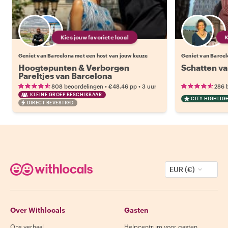
Kies jouw favoriete local
Geniet van Barcelona met een host van jouw keuze
Geniet van Barcel
Hoogtepunten & Verborgen
Schatten va
Pareltjes van Barcelona
•
•
808 beoordelingen
€48.46
pp
3 uur
286 
KLEINE GROEP BESCHIKBAAR
CITY HIGHLIG
DIRECT BEVESTIGD
EUR (€)
Over Withlocals
Gasten
Ons verhaal
Helpcentrum voor gasten