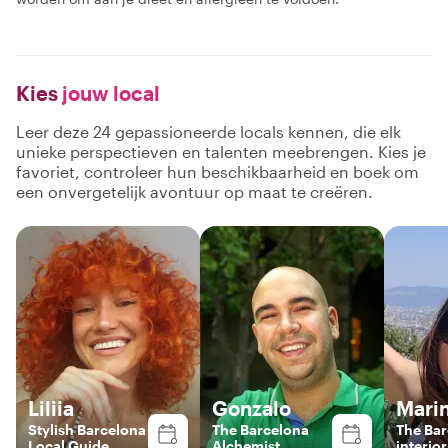
Kies
jouw local
Leer deze 24 gepassioneerde locals kennen, die elk
unieke perspectieven en talenten meebrengen. Kies je
favoriet, controleer hun beschikbaarheid en boek om
een onvergetelijk avontuur op maat te creëren.
Liliia
Gonzalo
Mari
Stylish Barcelona
The Barcelona
The Ba
Local Guide
Alchemist
interio