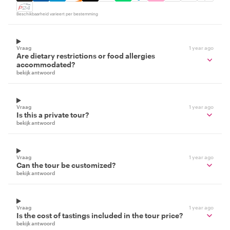
Beschikbaarheid varieert per bestemming
Vraag
1 year ago
Are dietary restrictions or food allergies
accommodated?
bekijk antwoord
Vraag
1 year ago
Is this a private tour?
bekijk antwoord
Vraag
1 year ago
Can the tour be customized?
bekijk antwoord
Vraag
1 year ago
Is the cost of tastings included in the tour price?
bekijk antwoord