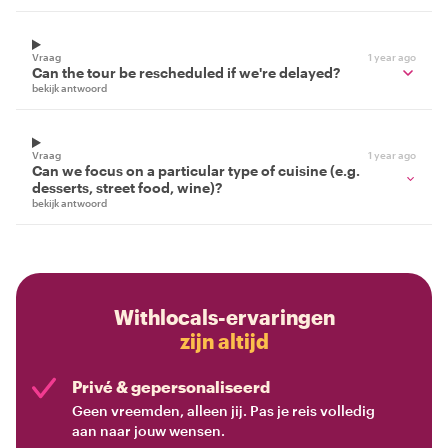
Vraag
1 year ago
Can the tour be rescheduled if we're delayed?
bekijk antwoord
Vraag
1 year ago
Can we focus on a particular type of cuisine (e.g.
desserts, street food, wine)?
bekijk antwoord
Withlocals-ervaringen
zijn altijd
Privé & gepersonaliseerd
Geen vreemden, alleen jij. Pas je reis volledig
aan naar jouw wensen.