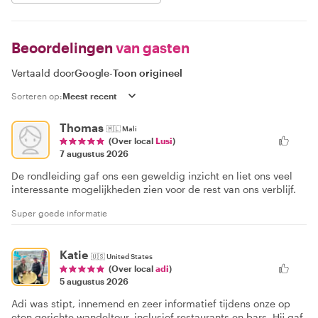
Beoordelingen
van gasten
Vertaald door
Google
-
Toon origineel
Sorteren op:
Thomas
🇲🇱
Mali
(Over local
Lusi
)
7 augustus 2026
De rondleiding gaf ons een geweldig inzicht en liet ons veel
interessante mogelijkheden zien voor de rest van ons verblijf.
Super goede informatie
Katie
🇺🇸
United States
(Over local
adi
)
5 augustus 2026
Adi was stipt, innemend en zeer informatief tijdens onze op
eten gerichte wandeltour, inclusief restaurants en bars. Hij gaf