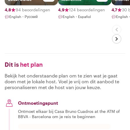
4,8
94 beoordelingen
4,9
124 beoordelingen
4,7
30 
English・Русский
English・Español
English
Dit is
het plan
Bekijk het onderstaande plan om te zien wat je gaat
doen met je lokale host. Voel je vrij om dit aanbod te
personaliseren met de host van jouw keuze.
Ontmoetingspunt
Ontmoet elkaar bij Casa Bruno Cuadros at the ATM of
BBVA - Barcelona om je reis te beginnen