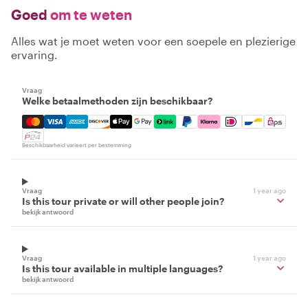
Goed
om te weten
Alles wat je moet weten voor een soepele en plezierige
ervaring.
Vraag
Welke betaalmethoden zijn beschikbaar?
Mastercard, Visa, Amex, Discover, Apple Pay, Google Pay
Beschikbaarheid varieert per bestemming
Vraag
1 year ago
Is this tour private or will other people join?
bekijk antwoord
Vraag
1 year ago
Is this tour available in multiple languages?
bekijk antwoord