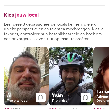
Kies
jouw local
Leer deze 3 gepassioneerde locals kennen, die elk
unieke perspectieven en talenten meebrengen. Kies je
favoriet, controleer hun beschikbaarheid en boek om
een onvergetelijk avontuur op maat te creëren.
Tania
Al
Yván
Advent
The city lover
The artist
Design