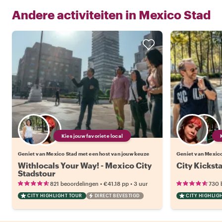
Andere activiteiten in
Mexico Stad
Kies jouw favoriete local
Geniet van Mexico Stad met een host van jouw keuze
Geniet van Mexico
Withlocals Your Way! - Mexico City
City Kickst
Stadstour
•
•
821 beoordelingen
€41.18
pp
3 uur
730 
CITY HIGHLIGHT TOUR
DIRECT BEVESTIGD
CITY HIGHLIG