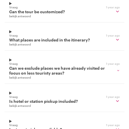
Vraag
1 year ago
Can the tour be customized?
bekijk antwoord
Vraag
1 year ago
What places are included in the itinerary?
bekijk antwoord
Vraag
1 year ago
Can we exclude places we have already visited or
focus on less touristy areas?
bekijk antwoord
Vraag
1 year ago
Is hotel or station pickup included?
bekijk antwoord
Vraag
1 year ago