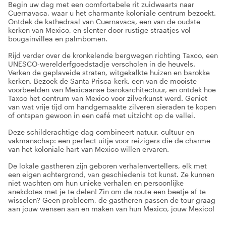
Begin uw dag met een comfortabele rit zuidwaarts naar
Cuernavaca, waar u het charmante koloniale centrum bezoekt.
Ontdek de kathedraal van Cuernavaca, een van de oudste
kerken van Mexico, en slenter door rustige straatjes vol
bougainvillea en palmbomen.
Rijd verder over de kronkelende bergwegen richting Taxco, een
UNESCO-werelderfgoedstadje verscholen in de heuvels.
Verken de geplaveide straten, witgekalkte huizen en barokke
kerken. Bezoek de Santa Prisca-kerk, een van de mooiste
voorbeelden van Mexicaanse barokarchitectuur, en ontdek hoe
Taxco het centrum van Mexico voor zilverkunst werd. Geniet
van wat vrije tijd om handgemaakte zilveren sieraden te kopen
of ontspan gewoon in een café met uitzicht op de vallei.
Deze schilderachtige dag combineert natuur, cultuur en
vakmanschap: een perfect uitje voor reizigers die de charme
van het koloniale hart van Mexico willen ervaren.
De lokale gastheren zijn geboren verhalenvertellers, elk met
een eigen achtergrond, van geschiedenis tot kunst. Ze kunnen
niet wachten om hun unieke verhalen en persoonlijke
anekdotes met je te delen! Zin om de route een beetje af te
wisselen? Geen probleem, de gastheren passen de tour graag
aan jouw wensen aan en maken van hun Mexico, jouw Mexico!