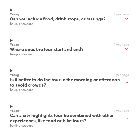
Vraag
1 year ago
Can we include food, drink stops, or tastings?
bekijk antwoord
Vraag
1 year ago
Where does the tour start and end?
bekijk antwoord
Vraag
1 year ago
Is it better to do the tour in the morning or afternoon
to avoid crowds?
bekijk antwoord
Vraag
1 year ago
Can a city highlights tour be combined with other
experiences, like food or bike tours?
bekijk antwoord