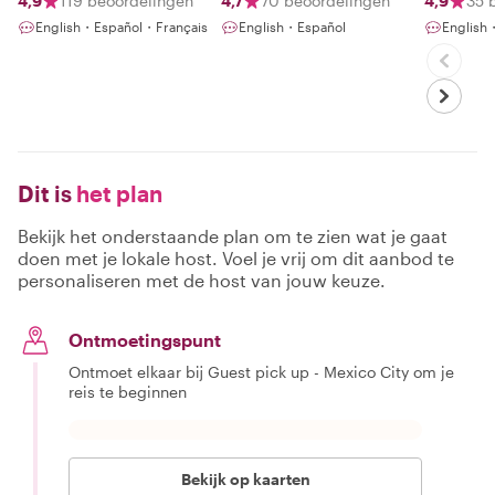
4,9
119 beoordelingen
4,7
70 beoordelingen
4,9
35 
English・Español・Français
English・Español
English
Dit is
het plan
Bekijk het onderstaande plan om te zien wat je gaat
doen met je lokale host. Voel je vrij om dit aanbod te
personaliseren met de host van jouw keuze.
Ontmoetingspunt
Ontmoet elkaar bij Guest pick up - Mexico City om je
reis te beginnen
Bekijk op kaarten