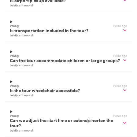
Is airport pickup available?
bekijk antwoord
Vraag
1 year ago
Is transportation included in the tour?
bekijk antwoord
Vraag
1 year ago
Can the tour accommodate children or large groups?
bekijk antwoord
Vraag
1 year ago
Is the tour wheelchair accessible?
bekijk antwoord
Vraag
1 year ago
Can we adjust the start time or extend/shorten the
tour?
bekijk antwoord