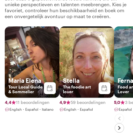
unieke perspectieven en talenten meebrengen. Kies je
favoriet, controleer hun beschikbaarheid en boek om
een onvergetelijk avontuur op maat te creëren.
Maria Elena
Stella
Fern
Tour Local Guide
The foodie art
Food a
& Sommelier
lover
Lover
4,4
11 beoordelingen
4,9
59 beoordelingen
5,0
3 b
English・Español・Italiano
English・Español
Español