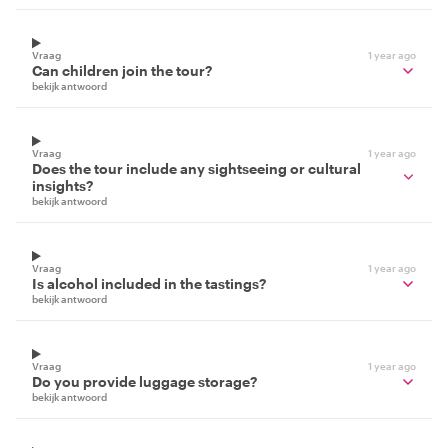
Vraag
1 year ago
Can children join the tour?
bekijk antwoord
Vraag
1 year ago
Does the tour include any sightseeing or cultural
insights?
bekijk antwoord
Vraag
1 year ago
Is alcohol included in the tastings?
bekijk antwoord
Vraag
1 year ago
Do you provide luggage storage?
bekijk antwoord