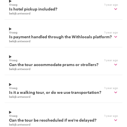
Vraag
1 year ago
Is hotel pickup included?
bekijk antwoord
Vraag
1 year ago
Is payment handled through the Withlocals platform?
bekijk antwoord
Vraag
1 year ago
Can the tour accommodate prams or strollers?
bekijk antwoord
Vraag
1 year ago
Is it a walking tour, or do we use transportation?
bekijk antwoord
Vraag
1 year ago
Can the tour be rescheduled if we're delayed?
bekijk antwoord