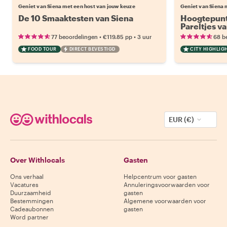
Geniet van Siena met een host van jouw keuze
Geniet van Siena 
De 10 Smaaktesten van Siena
Hoogtepunt
Pareltjes v
•
•
77 beoordelingen
€119.85
pp
3 uur
68 b
FOOD TOUR
DIRECT BEVESTIGD
CITY HIGHLIG
EUR (€)
Over Withlocals
Gasten
Ons verhaal
Helpcentrum voor gasten
Vacatures
Annuleringsvoorwaarden voor
Duurzaamheid
gasten
Bestemmingen
Algemene voorwaarden voor
Cadeaubonnen
gasten
Word partner