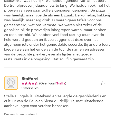
kaaswinkel was heerlijk. We hebben genoten van al het eten.
De truffelproeverij duurde iets te lang. We hadden ook met het
proeven van een paar truffels genoegen genomen. De pizza
was heerlijk, maar voelde als een bijzaak. De koffiebar/bakkerij
was heerlijk, maar erg druk. Er waren geen tafels voor ons
gereserveerd, wat ons verraste. We waren niet zeker of de
gebakjes bij de proeverijen inbegrepen waren, maar hebben
ze toch besteld. We hebben veel food tasting tours over de
hele wereld gedaan en ik zou zeggen dat deze over het
algemeen iets onder het gemiddelde scoorde. Bij andere tours
kregen we aan het einde van de tour de namen en adressen
van de bezochte plekken, evenals lijsten met goede
restaurants in de omgeving. Dat zou fijn geweest zijn.
Stafford
(Over local
Stella
)
9 mei 2026
Stella's Engels is uitstekend en ze legde de geschiedenis en
cultuur van de Palio en Siena duidelijk uit, met uitstekende
aanbevelingen voor verdere bezoeken.
Deskundig en boeiend