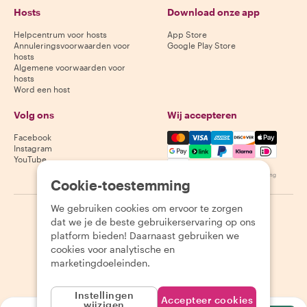
Hosts
Download onze app
Helpcentrum voor hosts
App Store
Annuleringsvoorwaarden voor
Google Play Store
hosts
Algemene voorwaarden voor
hosts
Word een host
Volg ons
Wij accepteren
Mastercard, Visa, Amex, Di
Facebook
Instagram
YouTube
Beschikbaarheid varieert per bestemming
Cookie-toestemming
We gebruiken cookies om ervoor te zorgen
©
2026
Withlocals.com
|
Privacybeleid
|
Cookies
|
Sitemap
dat we je de beste gebruikerservaring op ons
platform bieden! Daarnaast gebruiken we
cookies voor analytische en
marketingdoeleinden.
Instellingen
Accepteer cookies
wijzigen