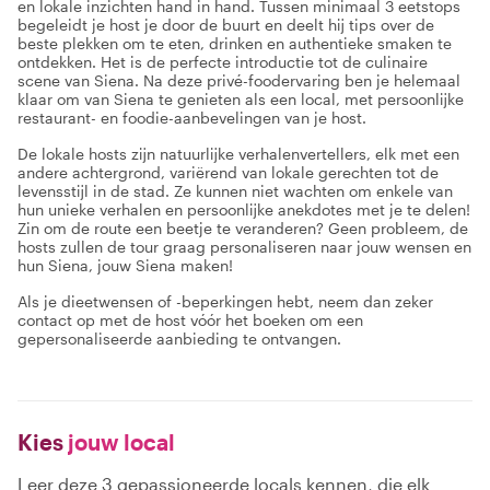
en lokale inzichten hand in hand. Tussen minimaal 3 eetstops
begeleidt je host je door de buurt en deelt hij tips over de
beste plekken om te eten, drinken en authentieke smaken te
ontdekken. Het is de perfecte introductie tot de culinaire
scene van Siena. Na deze privé-foodervaring ben je helemaal
klaar om van Siena te genieten als een local, met persoonlijke
restaurant- en foodie-aanbevelingen van je host.
De lokale hosts zijn natuurlijke verhalenvertellers, elk met een
andere achtergrond, variërend van lokale gerechten tot de
levensstijl in de stad. Ze kunnen niet wachten om enkele van
hun unieke verhalen en persoonlijke anekdotes met je te delen!
Zin om de route een beetje te veranderen? Geen probleem, de
hosts zullen de tour graag personaliseren naar jouw wensen en
hun Siena, jouw Siena maken!
Als je dieetwensen of -beperkingen hebt, neem dan zeker
contact op met de host vóór het boeken om een
gepersonaliseerde aanbieding te ontvangen.
Kies
jouw local
Leer deze 3 gepassioneerde locals kennen, die elk