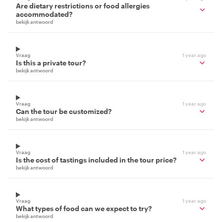
Are dietary restrictions or food allergies
accommodated?
bekijk antwoord
Vraag
1 year ago
Is this a private tour?
bekijk antwoord
Vraag
1 year ago
Can the tour be customized?
bekijk antwoord
Vraag
1 year ago
Is the cost of tastings included in the tour price?
bekijk antwoord
Vraag
1 year ago
What types of food can we expect to try?
bekijk antwoord