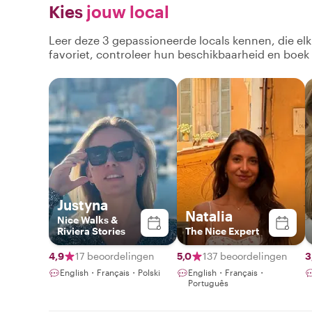
Kies
jouw local
Leer deze 3 gepassioneerde locals kennen, die el
favoriet, controleer hun beschikbaarheid en boek
Justyna
Natalia
Nice Walks &
Riviera Stories
The Nice Expert
4,9
17 beoordelingen
5,0
137 beoordelingen
3
English・Français・Polski
English・Français・
Português