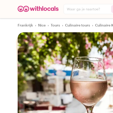
Waar ga je naartoe?
Frankrijk
›
Nice
›
Tours
›
Culinaire tours
›
Culinaire 