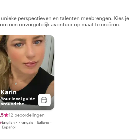
k unieke perspectieven en talenten meebrengen. Kies je
 om een onvergetelijk avontuur op maat te creëren.
Karin
Your local guide
around the
French Riviera
Riviera
,5
12 beoordelingen
English・Français・Italiano・
Español