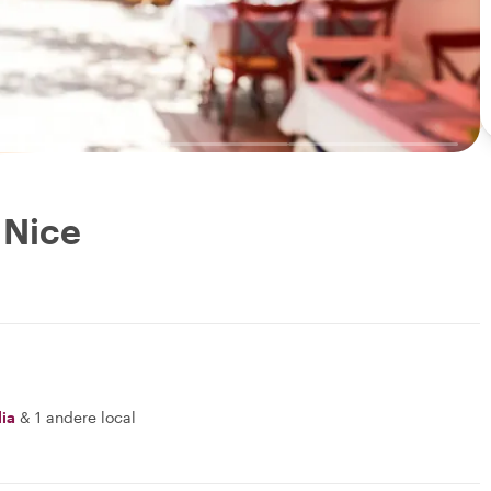
 Nice
lia
&
1 andere local