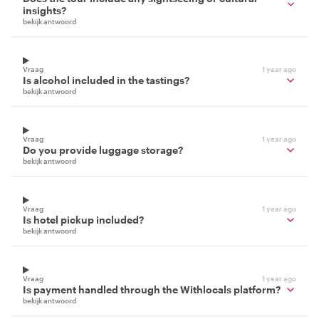
insights?
bekijk antwoord
Vraag
1 year ago
Is alcohol included in the tastings?
bekijk antwoord
Vraag
1 year ago
Do you provide luggage storage?
bekijk antwoord
Vraag
1 year ago
Is hotel pickup included?
bekijk antwoord
Vraag
1 year ago
Is payment handled through the Withlocals platform?
bekijk antwoord