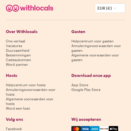
EUR (€)
Over Withlocals
Gasten
Ons verhaal
Helpcentrum voor gasten
Vacatures
Annuleringsvoorwaarden voor
Duurzaamheid
gasten
Bestemmingen
Algemene voorwaarden voor
Cadeaubonnen
gasten
Word partner
Hosts
Download onze app
Helpcentrum voor hosts
App Store
Annuleringsvoorwaarden voor
Google Play Store
hosts
Algemene voorwaarden voor
hosts
Word een host
Volg ons
Wij accepteren
Mastercard, Visa, Amex, Di
Facebook