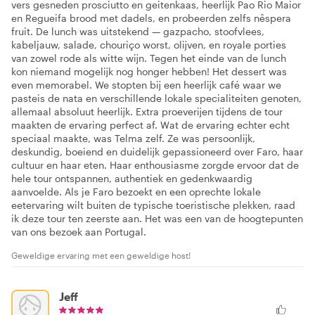
vers gesneden prosciutto en geitenkaas, heerlijk Pao Rio Maior
en Regueifa brood met dadels, en probeerden zelfs nêspera
fruit. De lunch was uitstekend — gazpacho, stoofvlees,
kabeljauw, salade, chouriço worst, olijven, en royale porties
van zowel rode als witte wijn. Tegen het einde van de lunch
kon niemand mogelijk nog honger hebben! Het dessert was
even memorabel. We stopten bij een heerlijk café waar we
pasteis de nata en verschillende lokale specialiteiten genoten,
allemaal absoluut heerlijk. Extra proeverijen tijdens de tour
maakten de ervaring perfect af. Wat de ervaring echter echt
speciaal maakte, was Telma zelf. Ze was persoonlijk,
deskundig, boeiend en duidelijk gepassioneerd over Faro, haar
cultuur en haar eten. Haar enthousiasme zorgde ervoor dat de
hele tour ontspannen, authentiek en gedenkwaardig
aanvoelde. Als je Faro bezoekt en een oprechte lokale
eetervaring wilt buiten de typische toeristische plekken, raad
ik deze tour ten zeerste aan. Het was een van de hoogtepunten
van ons bezoek aan Portugal.
Geweldige ervaring met een geweldige host!
Jeff