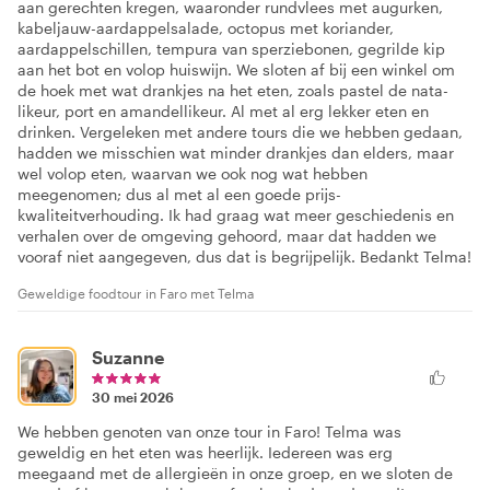
aan gerechten kregen, waaronder rundvlees met augurken,
kabeljauw-aardappelsalade, octopus met koriander,
aardappelschillen, tempura van sperziebonen, gegrilde kip
aan het bot en volop huiswijn. We sloten af bij een winkel om
de hoek met wat drankjes na het eten, zoals pastel de nata-
likeur, port en amandellikeur. Al met al erg lekker eten en
drinken. Vergeleken met andere tours die we hebben gedaan,
hadden we misschien wat minder drankjes dan elders, maar
wel volop eten, waarvan we ook nog wat hebben
meegenomen; dus al met al een goede prijs-
kwaliteitverhouding. Ik had graag wat meer geschiedenis en
verhalen over de omgeving gehoord, maar dat hadden we
vooraf niet aangegeven, dus dat is begrijpelijk. Bedankt Telma!
Geweldige foodtour in Faro met Telma
Suzanne
30 mei 2026
We hebben genoten van onze tour in Faro! Telma was
geweldig en het eten was heerlijk. Iedereen was erg
meegaand met de allergieën in onze groep, en we sloten de