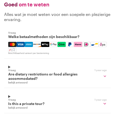
Goed
om te weten
Alles wat je moet weten voor een soepele en plezierige
ervaring.
Vraag
Welke betaalmethoden zijn beschikbaar?
Mastercard, Visa, Amex, Discover, Apple Pay, Google Pay
Beschikbaarheid varieert per bestemming
Vraag
1 year ago
Are dietary restrictions or food allergies
accommodated?
bekijk antwoord
Vraag
1 year ago
Is this a private tour?
bekijk antwoord