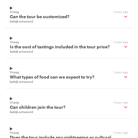
Vraag
1 year ago
Can the tour be customized?
bekijk antwoord
Vraag
1 year ago
Is the cost of tastings included in the tour price?
bekijk antwoord
Vraag
1 year ago
What types of food can we expect to try?
bekijk antwoord
Vraag
1 year ago
Can children join the tour?
bekijk antwoord
Vraag
1 year ago
Does the tour include any sightseeing or cultural