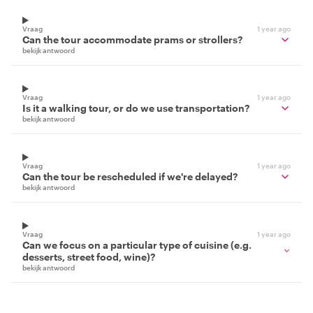
Vraag
1 year ago
Can the tour accommodate prams or strollers?
bekijk antwoord
Vraag
1 year ago
Is it a walking tour, or do we use transportation?
bekijk antwoord
Vraag
1 year ago
Can the tour be rescheduled if we're delayed?
bekijk antwoord
Vraag
1 year ago
Can we focus on a particular type of cuisine (e.g.
desserts, street food, wine)?
bekijk antwoord