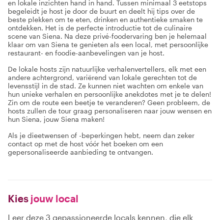
en lokale inzichten hand in hand. Tussen minimaal 3 eetstops
begeleidt je host je door de buurt en deelt hij tips over de
beste plekken om te eten, drinken en authentieke smaken te
ontdekken. Het is de perfecte introductie tot de culinaire
scene van Siena. Na deze privé-foodervaring ben je helemaal
klaar om van Siena te genieten als een local, met persoonlijke
restaurant- en foodie-aanbevelingen van je host.
De lokale hosts zijn natuurlijke verhalenvertellers, elk met een
andere achtergrond, variërend van lokale gerechten tot de
levensstijl in de stad. Ze kunnen niet wachten om enkele van
hun unieke verhalen en persoonlijke anekdotes met je te delen!
Zin om de route een beetje te veranderen? Geen probleem, de
hosts zullen de tour graag personaliseren naar jouw wensen en
hun Siena, jouw Siena maken!
Als je dieetwensen of -beperkingen hebt, neem dan zeker
contact op met de host vóór het boeken om een
gepersonaliseerde aanbieding te ontvangen.
Kies
jouw local
Leer deze 3 gepassioneerde locals kennen, die elk