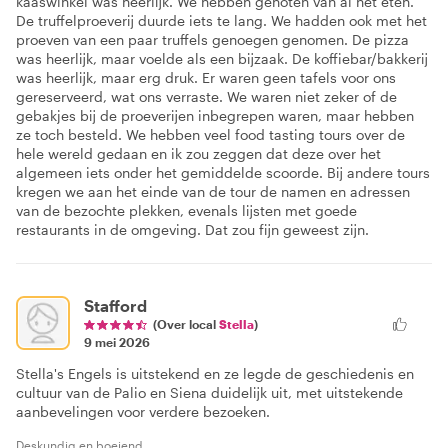
kaaswinkel was heerlijk. We hebben genoten van al het eten.
De truffelproeverij duurde iets te lang. We hadden ook met het
proeven van een paar truffels genoegen genomen. De pizza
was heerlijk, maar voelde als een bijzaak. De koffiebar/bakkerij
was heerlijk, maar erg druk. Er waren geen tafels voor ons
gereserveerd, wat ons verraste. We waren niet zeker of de
gebakjes bij de proeverijen inbegrepen waren, maar hebben
ze toch besteld. We hebben veel food tasting tours over de
hele wereld gedaan en ik zou zeggen dat deze over het
algemeen iets onder het gemiddelde scoorde. Bij andere tours
kregen we aan het einde van de tour de namen en adressen
van de bezochte plekken, evenals lijsten met goede
restaurants in de omgeving. Dat zou fijn geweest zijn.
Stafford
(Over local
Stella
)
9 mei 2026
Stella's Engels is uitstekend en ze legde de geschiedenis en
cultuur van de Palio en Siena duidelijk uit, met uitstekende
aanbevelingen voor verdere bezoeken.
Deskundig en boeiend