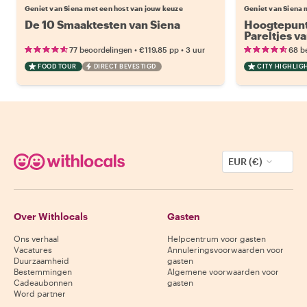
Geniet van Siena met een host van jouw keuze
Geniet van Siena 
De 10 Smaaktesten van Siena
Hoogtepunt
Pareltjes v
•
•
77 beoordelingen
€119.85
pp
3 uur
68 b
FOOD TOUR
DIRECT BEVESTIGD
CITY HIGHLIG
EUR (€)
Over Withlocals
Gasten
Ons verhaal
Helpcentrum voor gasten
Vacatures
Annuleringsvoorwaarden voor
Duurzaamheid
gasten
Bestemmingen
Algemene voorwaarden voor
Cadeaubonnen
gasten
Word partner