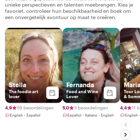
unieke perspectieven en talenten meebrengen. Kies je
favoriet, controleer hun beschikbaarheid en boek om
een onvergetelijk avontuur op maat te creëren.
Stella
Fernanda
Maria
The foodie art
Food and Wine
Tour Lo
lover
Lover
& Somm
4,9
59 beoordelingen
5,0
3 beoordelingen
4,4
11 
English・Español
Español・Italiano・English
English