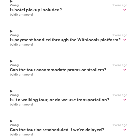
Vraag
1 year ago
Is hotel pickup included?
bekijk antwoord
Vraag
1 year ago
Is payment handled through the Withlocals platform?
bekijk antwoord
Vraag
1 year ago
Can the tour accommodate prams or strollers?
bekijk antwoord
Vraag
1 year ago
Is it a walking tour, or do we use transportation?
bekijk antwoord
Vraag
1 year ago
Can the tour be rescheduled if we're delayed?
bekijk antwoord