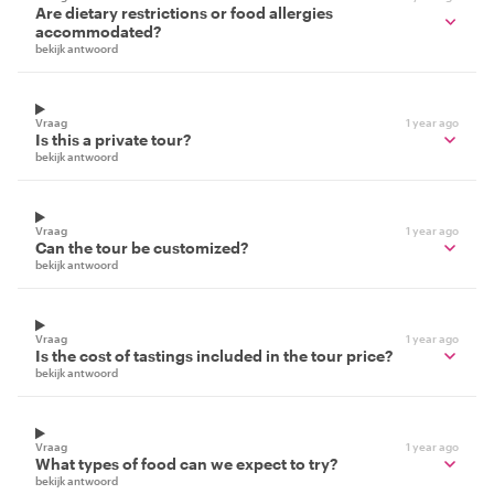
Are dietary restrictions or food allergies
accommodated?
bekijk antwoord
Vraag
1 year ago
Is this a private tour?
bekijk antwoord
Vraag
1 year ago
Can the tour be customized?
bekijk antwoord
Vraag
1 year ago
Is the cost of tastings included in the tour price?
bekijk antwoord
Vraag
1 year ago
What types of food can we expect to try?
bekijk antwoord