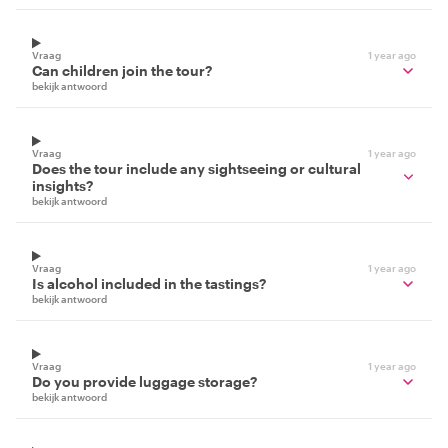
Vraag
1 year ago
Can children join the tour?
bekijk antwoord
Vraag
1 year ago
Does the tour include any sightseeing or cultural
insights?
bekijk antwoord
Vraag
1 year ago
Is alcohol included in the tastings?
bekijk antwoord
Vraag
1 year ago
Do you provide luggage storage?
bekijk antwoord