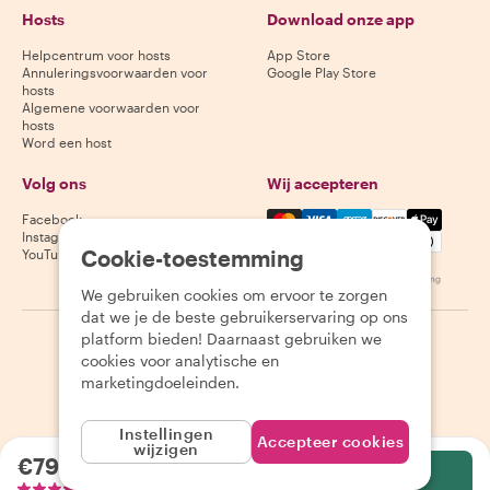
Hosts
Download onze app
Helpcentrum voor hosts
App Store
Annuleringsvoorwaarden voor
Google Play Store
hosts
Algemene voorwaarden voor
hosts
Word een host
Volg ons
Wij accepteren
Mastercard, Visa, Amex, Di
Facebook
Instagram
Cookie-toestemming
YouTube
Beschikbaarheid varieert per bestemming
We gebruiken cookies om ervoor te zorgen
dat we je de beste gebruikerservaring op ons
platform bieden! Daarnaast gebruiken we
©
2026
Withlocals.com
|
Privacybeleid
|
Cookies
|
Sitemap
cookies voor analytische en
marketingdoeleinden.
Instellingen
Accepteer cookies
wijzigen
€79.41
per persoon
Selecteer
80 beoordelingen