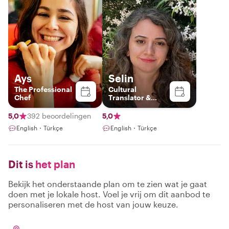
Ays
Selin
The Professional
Cultural
Chef
Translator &
Local Guide
5,0
392 beoordelingen
5,0
English・Türkçe
English・Türkçe
Dit is
het plan
Bekijk het onderstaande plan om te zien wat je gaat
doen met je lokale host. Voel je vrij om dit aanbod te
personaliseren met de host van jouw keuze.