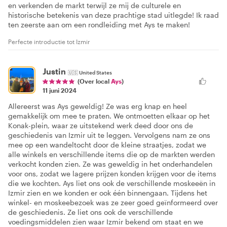
en verkenden de markt terwijl ze mij de culturele en
historische betekenis van deze prachtige stad uitlegde! Ik raad
ten zeerste aan om een rondleiding met Ays te maken!
Perfecte introductie tot Izmir
Justin
🇺🇸
United States
(Over local
Ays
)
11 juni 2024
Allereerst was Ays geweldig! Ze was erg knap en heel
gemakkelijk om mee te praten. We ontmoetten elkaar op het
Konak-plein, waar ze uitstekend werk deed door ons de
geschiedenis van Izmir uit te leggen. Vervolgens nam ze ons
mee op een wandeltocht door de kleine straatjes, zodat we
alle winkels en verschillende items die op de markten werden
verkocht konden zien. Ze was geweldig in het onderhandelen
voor ons, zodat we lagere prijzen konden krijgen voor de items
die we kochten. Ays liet ons ook de verschillende moskeeën in
Izmir zien en we konden er ook één binnengaan. Tijdens het
winkel- en moskeebezoek was ze zeer goed geïnformeerd over
de geschiedenis. Ze liet ons ook de verschillende
voedingsmiddelen zien waar Izmir bekend om staat en we