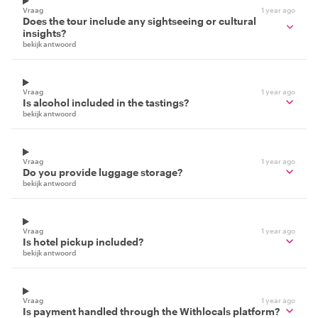
Vraag
1 year ago
Does the tour include any sightseeing or cultural
insights?
bekijk antwoord
Vraag
1 year ago
Is alcohol included in the tastings?
bekijk antwoord
Vraag
1 year ago
Do you provide luggage storage?
bekijk antwoord
Vraag
1 year ago
Is hotel pickup included?
bekijk antwoord
Vraag
1 year ago
Is payment handled through the Withlocals platform?