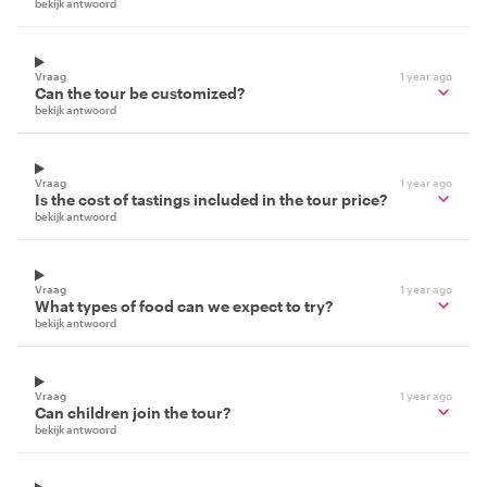
bekijk antwoord
Vraag
1 year ago
Can the tour be customized?
bekijk antwoord
Vraag
1 year ago
Is the cost of tastings included in the tour price?
bekijk antwoord
Vraag
1 year ago
What types of food can we expect to try?
bekijk antwoord
Vraag
1 year ago
Can children join the tour?
bekijk antwoord