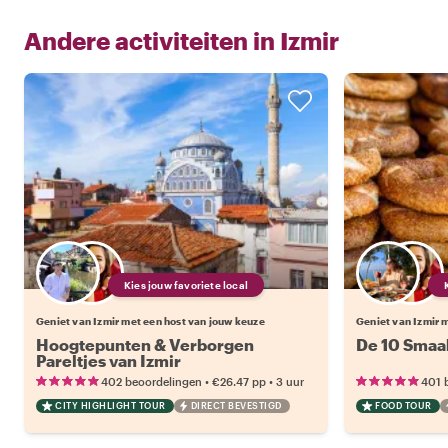
Andere activiteiten in
Izmir
Kies jouw favoriete local
Geniet van Izmir met een host van jouw keuze
Geniet van Izmir 
Hoogtepunten & Verborgen
De 10 Smaak
Pareltjes van Izmir
•
•
402 beoordelingen
€26.47
pp
3 uur
401 
CITY HIGHLIGHT TOUR
DIRECT BEVESTIGD
FOOD TOUR