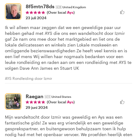
8f5mtn78ds
🇬🇧
United Kingdom
(Over local
Ays
)
23 juli 2024
Ik wil alleen maar zeggen dat we een geweldige paar uur
hebben gehad met AYS die ons een wandeltocht door Izmir
gaf Ze nam ons mee door het marktgebied en liet ons de
lokale delicatessen en winkels zien Lokale moskeeën en
omliggende bezienswaardigheden Ze heeft veel kennis en is
een lief mens Wij willen haar nogmaals bedanken voor een
leuke rondleiding en raden aan om een rondleiding met AYS te
volgen Dave Ann James en Stuart UK
AYS Rondleiding door Izmir
Raegan
🇺🇸
United States
(Over local
Ays
)
29 juni 2024
Mijn wandeltocht door Izmir was geweldig en Ays was een
fantastische gids! Ze was erg vriendelijk en een geweldige
gesprekspartner, en buitengewoon behulpzaam toen ik hulp
nodig had met het openbaar vervoer. We proefden heerlijk eten