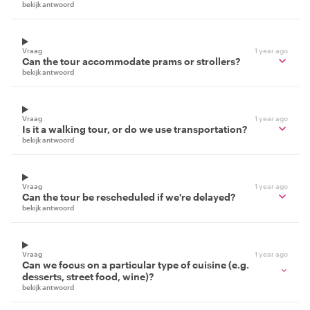
bekijk antwoord
Vraag
1 year ago
Can the tour accommodate prams or strollers?
bekijk antwoord
Vraag
1 year ago
Is it a walking tour, or do we use transportation?
bekijk antwoord
Vraag
1 year ago
Can the tour be rescheduled if we're delayed?
bekijk antwoord
Vraag
1 year ago
Can we focus on a particular type of cuisine (e.g.
desserts, street food, wine)?
bekijk antwoord