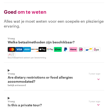
Goed
om te weten
Alles wat je moet weten voor een soepele en plezierige
ervaring.
Vraag
Welke betaalmethoden zijn beschikbaar?
Mastercard, Visa, Amex, Discover, Apple Pay, Google Pay
Beschikbaarheid varieert per bestemming
Vraag
1 year ago
Are dietary restrictions or food allergies
accommodated?
bekijk antwoord
Vraag
1 year ago
Is this a private tour?