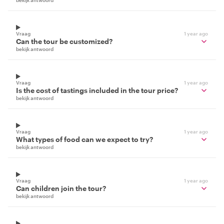
bekijk antwoord
Vraag
1 year ago
Can the tour be customized?
bekijk antwoord
Vraag
1 year ago
Is the cost of tastings included in the tour price?
bekijk antwoord
Vraag
1 year ago
What types of food can we expect to try?
bekijk antwoord
Vraag
1 year ago
Can children join the tour?
bekijk antwoord