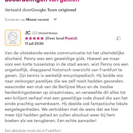
Vertaald door
Google
-
Toon origineel
Sorteren op:
JC
🇺🇸
United States
(Over local
Peniel
)
11 juli 2026
Van de uitstekende eerste communicatie tot het uiteindelijke
afscheid, Penny was een geweldige gids. Hoewel we maar
voor een korte tussenstop in de stad waren, wist Penny ons een
ongelooflijk, diepgaand historisch overzicht van Frankfurt te
geven. Zijn kennis is werkelijk encyclopedisch. Hij leidde ons
naar verborgen pareltjes die we zelf nooit hadden gevonden,
waaronder een stuk van de Berlijnse Muur en de Joodse
herdenkingsstenen op straatniveau, en verweefde dit alles tot
een briljant verhaal met een geweldige rode draad die aan het
einde prachtig samenkwam. Hij deelde ook fantastische lokale
eetgelegenheden. We vertrokken met de wens dat we hier
meer tijd hadden gehad en zullen absoluut weer bij hem
boeken als we terugkeren. Een echte aanrader!
Een absolute must-do in Frankfurt