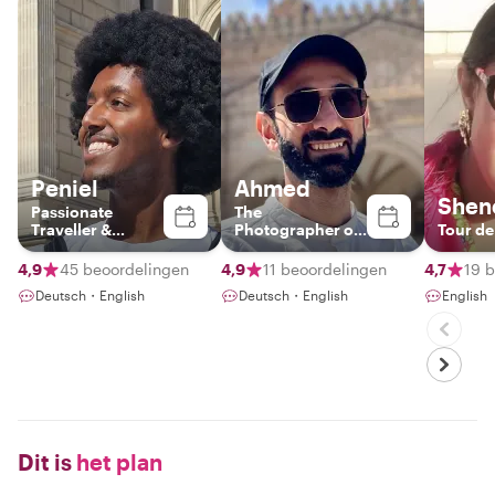
Peniel
Ahmed
Shen
Passionate
The
Traveller &
Photographer on
Tour de
History Nerd
wheels
4,9
45 beoordelingen
4,9
11 beoordelingen
4,7
19 
Deutsch・English
Deutsch・English
English
Dit is
het plan