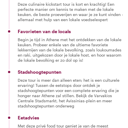
Deze culinaire kickstart tour is kort en krachtig! Een
perfecte manier om kennis te maken met de lokale
keuken, de beste proeverijen en waar je ze kunt vinden -
allemaal met hulp van een lokale voedselexpert
Favorieten van de locals
Begin je tijd in Athene met het ontdekken van de lokale
keuken. Probeer enkele van de ultieme favoriete
lekkernijen van de lokale bevolking, zoals loukoumades
en raki, uitgekozen door je lokale host, en hoor waarom
de lokale bevolking er zo dol op is!
Stadshoogtepunten
Deze tour is meer dan alleen eten; het is een culturele
ervaring! Tussen de eetstops door ontdek je
stadshoogtepunten voor een complete ervaring die je
honger naar Athene zal stillen. Bekijk de Varvakios
Centrale Stadsmarkt, het Avissinias-plein en meer
stadshoogtepunten onderweg
Eetadvies
Met deze privé food tour geniet je van de meest