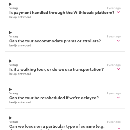
Vraag
1 year ago
Is payment handled through the Withlocals platform?
bekijk antwoord
Vraag
1 year ago
Can the tour accommodate prams or strollers?
bekijk antwoord
Vraag
1 year ago
Is it a walking tour, or do we use transportation?
bekijk antwoord
Vraag
1 year ago
Can the tour be rescheduled if we're delayed?
bekijk antwoord
Vraag
1 year ago
Can we focus on a particular type of cuisine (e.g.