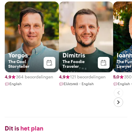
Yorgos
Dimitris
Ioann
The Cool
The Foodie
The Fu
Storyteller
Traveler
Lawyer
4,9
364 beoordelingen
4,9
121 beoordelingen
5,0
350
English
Ελληνικά・English
English
Dit is
het plan