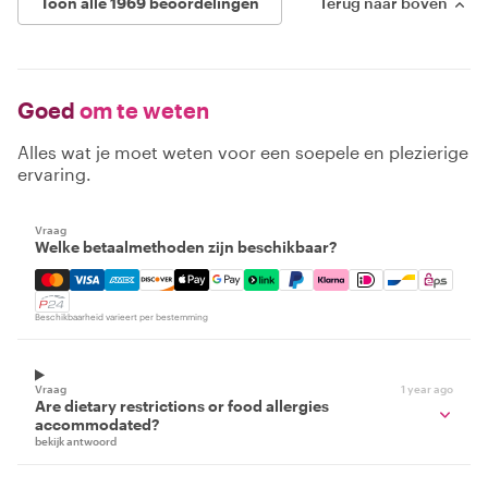
Toon alle 1969 beoordelingen
Terug naar boven
Goed
om te weten
Alles wat je moet weten voor een soepele en plezierige
ervaring.
Vraag
Welke betaalmethoden zijn beschikbaar?
Mastercard, Visa, Amex, Discover, Apple Pay, Google Pay
Beschikbaarheid varieert per bestemming
Vraag
1 year ago
Are dietary restrictions or food allergies
accommodated?
bekijk antwoord