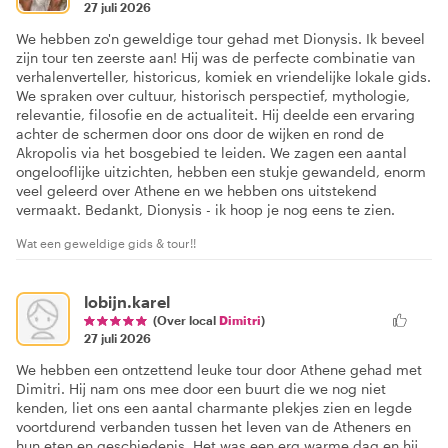
27 juli 2026
We hebben zo'n geweldige tour gehad met Dionysis. Ik beveel
zijn tour ten zeerste aan! Hij was de perfecte combinatie van
verhalenverteller, historicus, komiek en vriendelijke lokale gids.
We spraken over cultuur, historisch perspectief, mythologie,
relevantie, filosofie en de actualiteit. Hij deelde een ervaring
achter de schermen door ons door de wijken en rond de
Akropolis via het bosgebied te leiden. We zagen een aantal
ongelooflijke uitzichten, hebben een stukje gewandeld, enorm
veel geleerd over Athene en we hebben ons uitstekend
vermaakt. Bedankt, Dionysis - ik hoop je nog eens te zien.
Wat een geweldige gids & tour!!
lobijn.karel
(Over local
Dimitri
)
27 juli 2026
We hebben een ontzettend leuke tour door Athene gehad met
Dimitri. Hij nam ons mee door een buurt die we nog niet
kenden, liet ons een aantal charmante plekjes zien en legde
voortdurend verbanden tussen het leven van de Atheners en
hun eten en geschiedenis. Het was een erg warme dag en hij