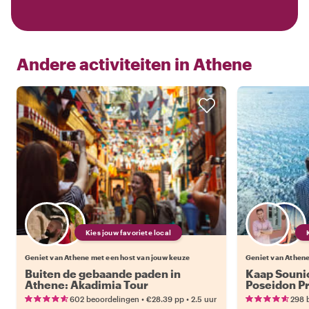
Andere activiteiten in
Athene
Kies jouw favoriete local
Geniet van Athene met een host van jouw keuze
Geniet van Athene
Buiten de gebaande paden in
Kaap Souni
Athene: Akadimia Tour
Poseidon Pr
•
•
602 beoordelingen
€28.39
pp
2.5 uur
298 