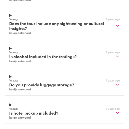
Vraag
1 year ago
Does the tour include any sightseeing or cultural
insights?
bekijk antwoord
Vraag
1 year ago
Is alcohol included in the tastings?
bekijk antwoord
Vraag
1 year ago
Do you provide luggage storage?
bekijk antwoord
Vraag
1 year ago
Is hotel pickup included?
bekijk antwoord