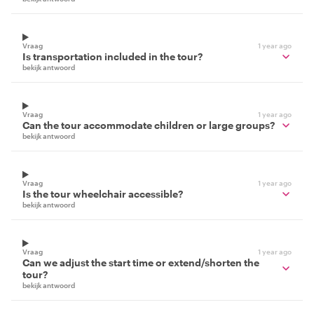
Vraag
1 year ago
Is transportation included in the tour?
bekijk antwoord
Vraag
1 year ago
Can the tour accommodate children or large groups?
bekijk antwoord
Vraag
1 year ago
Is the tour wheelchair accessible?
bekijk antwoord
Vraag
1 year ago
Can we adjust the start time or extend/shorten the
tour?
bekijk antwoord