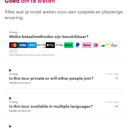
Goed
om te weten
Alles wat je moet weten voor een soepele en plezierige
ervaring.
Vraag
Welke betaalmethoden zijn beschikbaar?
Mastercard, Visa, Amex, Discover, Apple Pay, Google Pay
Beschikbaarheid varieert per bestemming
Vraag
1 year ago
Is this tour private or will other people join?
bekijk antwoord
Vraag
1 year ago
Is this tour available in multiple languages?
bekijk antwoord