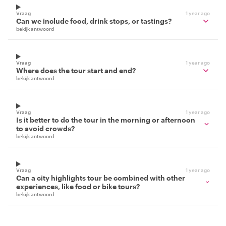
Vraag
1 year ago
Can we include food, drink stops, or tastings?
bekijk antwoord
Vraag
1 year ago
Where does the tour start and end?
bekijk antwoord
Vraag
1 year ago
Is it better to do the tour in the morning or afternoon
to avoid crowds?
bekijk antwoord
Vraag
1 year ago
Can a city highlights tour be combined with other
experiences, like food or bike tours?
bekijk antwoord