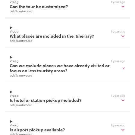
Vraag
1 year ago
Can the tour be customized?
bekijk antwoord
Vraag
1 year ago
What places are included in the itinerary?
bekijk antwoord
Vraag
1 year ago
Can we exclude places we have already visited or
focus on less touristy areas?
bekijk antwoord
Vraag
1 year ago
Is hotel or station pickup included?
bekijk antwoord
Vraag
1 year ago
Is airport pickup available?
bekijk antwoord