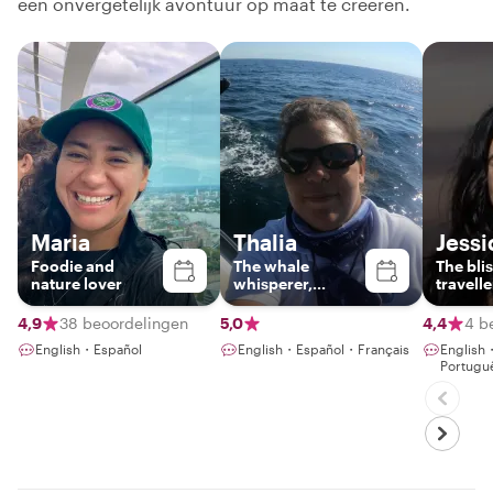
een onvergetelijk avontuur op maat te creëren.
Maria
Thalia
Jessi
Foodie and
The whale
The blis
nature lover
whisperer,
travelle
certified guide
4,9
38 beoordelingen
5,0
4,4
4 b
English・Español
English・Español・Français
English
Portugu