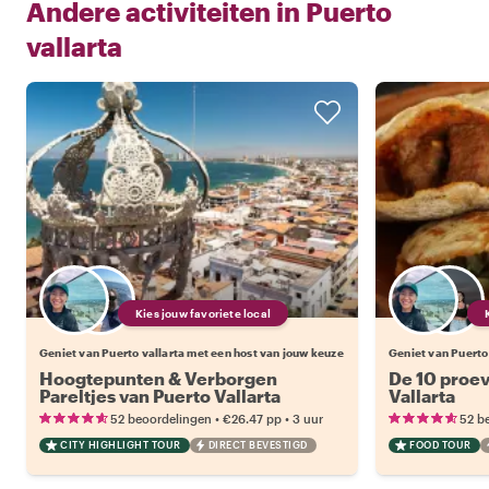
Andere activiteiten in
Puerto
vallarta
Kies jouw favoriete local
Geniet van Puerto vallarta met een host van jouw keuze
Geniet van Puerto
Hoogtepunten & Verborgen
De 10 proev
Pareltjes van Puerto Vallarta
Vallarta
•
•
52 beoordelingen
€26.47
pp
3 uur
52 b
CITY HIGHLIGHT TOUR
DIRECT BEVESTIGD
FOOD TOUR