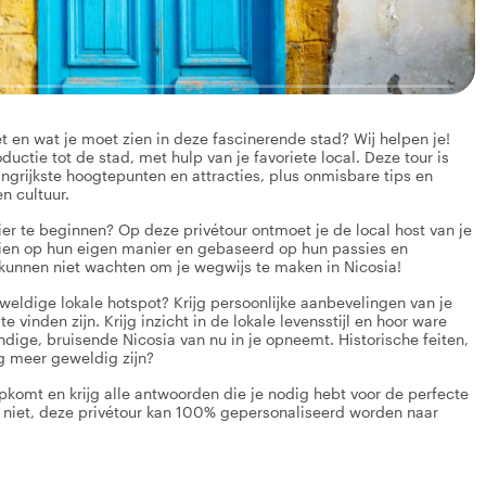
et en wat je moet zien in deze fascinerende stad? Wij helpen je!
uctie tot de stad, met hulp van je favoriete local. Deze tour is
ngrijkste hoogtepunten en attracties, plus onmisbare tips en
n cultuur.
ier te beginnen? Op deze privétour ontmoet je de local host van je
 zien op hun eigen manier en gebaseerd op hun passies en
 kunnen niet wachten om je wegwijs te maken in Nicosia!
eweldige lokale hotspot? Krijg persoonlijke aanbevelingen van je
 vinden zijn. Krijg inzicht in de lokale levensstijl en hoor ware
endige, bruisende Nicosia van nu in je opneemt. Historische feiten,
og meer geweldig zijn?
opkomt en krijg alle antwoorden die je nodig hebt voor de perfecte
et niet, deze privétour kan 100% gepersonaliseerd worden naar