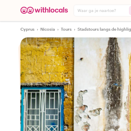
Waar ga je naartoe?
Cyprus
›
Nicosia
›
Tours
›
Stadstours langs de highli