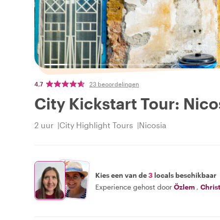
4,7
23 beoordelingen
City Kickstart Tour: Nico
2 uur
City Highlight Tours
Nicosia
Kies een van de
3
locals beschikbaar
Experience gehost door
Özlem
,
Chris