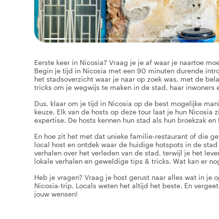
Eerste keer in Nicosia? Vraag je je af waar je naartoe mo
Begin je tijd in Nicosia met een 90 minuten durende introd
het stadsoverzicht waar je naar op zoek was, met de bela
tricks om je wegwijs te maken in de stad, haar inwoners e
Dus, klaar om je tijd in Nicosia op de best mogelijke man
keuze. Elk van de hosts op deze tour laat je hun Nicosia
expertise. De hosts kennen hun stad als hun broekzak en
En hoe zit het met dat unieke familie-restaurant of die g
local host en ontdek waar de huidige hotspots in de stad te
verhalen over het verleden van de stad, terwijl je het lev
lokale verhalen en geweldige tips & tricks. Wat kan er n
Heb je vragen? Vraag je host gerust naar alles wat in je 
Nicosia-trip. Locals weten het altijd het beste. En verge
jouw wensen!