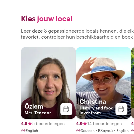
Kies
jouw local
Leer deze 3 gepassioneerde locals kennen, die el
favoriet, controleer hun beschikbaarheid en boek
Christina
Özlem
History and food
Mrs. Tenedor
lover from
Cyprus
4,5
5 beoordelingen
4,9
14 beoordelingen
4
English
Deutsch・Ελληνικά・English