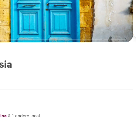
sia
tina
&
1 andere local