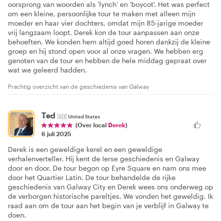
oorsprong van woorden als 'lynch' en 'boycot'. Het was perfect
om een kleine, persoonlijke tour te maken met alleen mijn
moeder en haar vier dochters, omdat mijn 85-jarige moeder
vrij langzaam loopt. Derek kon de tour aanpassen aan onze
behoeften. We konden hem altijd goed horen dankzij de kleine
groep en hij stond open voor al onze vragen. We hebben erg
genoten van de tour en hebben de hele middag gepraat over
wat we geleerd hadden.
Prachtig overzicht van de geschiedenis van Galway
Ted
🇺🇸
United States
(Over local
Derek
)
6 juli 2025
Derek is een geweldige kerel en een geweldige
verhalenverteller. Hij kent de Ierse geschiedenis en Galway
door en door. De tour begon op Eyre Square en nam ons mee
door het Quartier Latin. De tour behandelde de rijke
geschiedenis van Galway City en Derek wees ons onderweg op
de verborgen historische pareltjes. We vonden het geweldig. Ik
raad aan om de tour aan het begin van je verblijf in Galway te
doen.