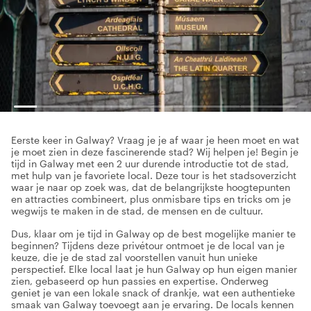
Eerste keer in Galway? Vraag je je af waar je heen moet en wat
je moet zien in deze fascinerende stad? Wij helpen je! Begin je
tijd in Galway met een 2 uur durende introductie tot de stad,
met hulp van je favoriete local. Deze tour is het stadsoverzicht
waar je naar op zoek was, dat de belangrijkste hoogtepunten
en attracties combineert, plus onmisbare tips en tricks om je
wegwijs te maken in de stad, de mensen en de cultuur.
Dus, klaar om je tijd in Galway op de best mogelijke manier te
beginnen? Tijdens deze privétour ontmoet je de local van je
keuze, die je de stad zal voorstellen vanuit hun unieke
perspectief. Elke local laat je hun Galway op hun eigen manier
zien, gebaseerd op hun passies en expertise. Onderweg
geniet je van een lokale snack of drankje, wat een authentieke
smaak van Galway toevoegt aan je ervaring. De locals kennen