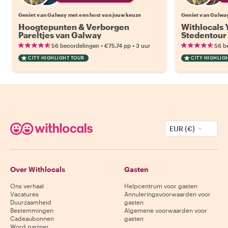
Geniet van Galway met een host van jouw keuze
Geniet van Galway
Hoogtepunten & Verborgen
Withlocals 
Pareltjes van Galway
Stedentour
•
•
56 beoordelingen
€75.74
pp
3 uur
56 b
CITY HIGHLIGHT TOUR
CITY HIGHLIG
EUR (€)
Over Withlocals
Gasten
Ons verhaal
Helpcentrum voor gasten
Vacatures
Annuleringsvoorwaarden voor
Duurzaamheid
gasten
Bestemmingen
Algemene voorwaarden voor
Cadeaubonnen
gasten
Word partner