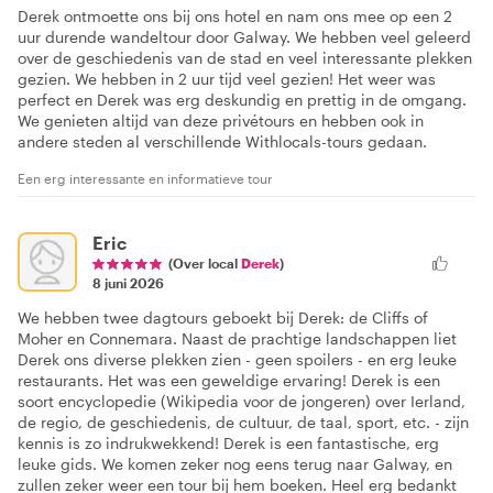
Derek ontmoette ons bij ons hotel en nam ons mee op een 2
uur durende wandeltour door Galway. We hebben veel geleerd
over de geschiedenis van de stad en veel interessante plekken
gezien. We hebben in 2 uur tijd veel gezien! Het weer was
perfect en Derek was erg deskundig en prettig in de omgang.
We genieten altijd van deze privétours en hebben ook in
andere steden al verschillende Withlocals-tours gedaan.
Een erg interessante en informatieve tour
Eric
(Over local
Derek
)
8 juni 2026
We hebben twee dagtours geboekt bij Derek: de Cliffs of
Moher en Connemara. Naast de prachtige landschappen liet
Derek ons diverse plekken zien - geen spoilers - en erg leuke
restaurants. Het was een geweldige ervaring! Derek is een
soort encyclopedie (Wikipedia voor de jongeren) over Ierland,
de regio, de geschiedenis, de cultuur, de taal, sport, etc. - zijn
kennis is zo indrukwekkend! Derek is een fantastische, erg
leuke gids. We komen zeker nog eens terug naar Galway, en
zullen zeker weer een tour bij hem boeken. Heel erg bedankt