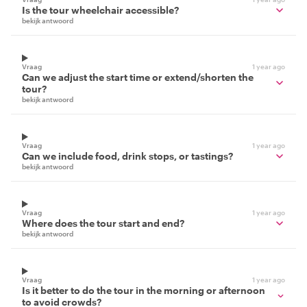
Is the tour wheelchair accessible?
bekijk antwoord
Vraag
1 year ago
Can we adjust the start time or extend/shorten the
tour?
bekijk antwoord
Vraag
1 year ago
Can we include food, drink stops, or tastings?
bekijk antwoord
Vraag
1 year ago
Where does the tour start and end?
bekijk antwoord
Vraag
1 year ago
Is it better to do the tour in the morning or afternoon
to avoid crowds?