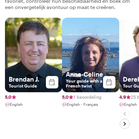
favoriet, controleer hun beschikbaarheid en boek om
een onvergetelijk avontuur op maat te creëren.
Anne-Celine
Brendan J.
Dere
Your guide with a
Tourist Guide
French twist
Tour G
5,0
5,0
1 beoordeling
4,9
25 
English
English・Français
English