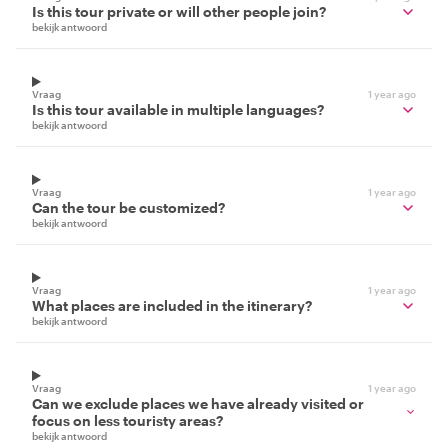
Is this tour private or will other people join?
bekijk antwoord
Vraag
1 year ago
Is this tour available in multiple languages?
bekijk antwoord
Vraag
1 year ago
Can the tour be customized?
bekijk antwoord
Vraag
1 year ago
What places are included in the itinerary?
bekijk antwoord
Vraag
1 year ago
Can we exclude places we have already visited or
focus on less touristy areas?
bekijk antwoord