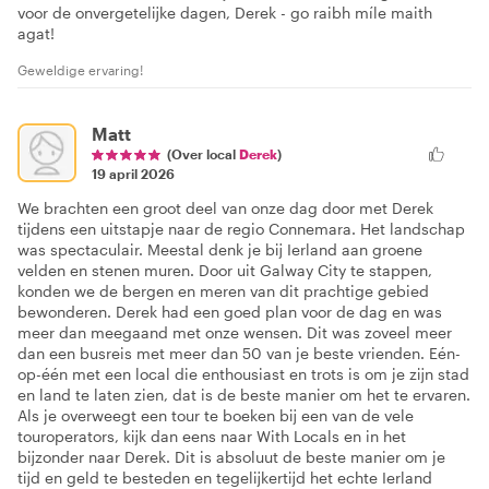
voor de onvergetelijke dagen, Derek - go raibh míle maith
agat!
Geweldige ervaring!
Matt
(Over local
Derek
)
19 april 2026
We brachten een groot deel van onze dag door met Derek
tijdens een uitstapje naar de regio Connemara. Het landschap
was spectaculair. Meestal denk je bij Ierland aan groene
velden en stenen muren. Door uit Galway City te stappen,
konden we de bergen en meren van dit prachtige gebied
bewonderen. Derek had een goed plan voor de dag en was
meer dan meegaand met onze wensen. Dit was zoveel meer
dan een busreis met meer dan 50 van je beste vrienden. Eén-
op-één met een local die enthousiast en trots is om je zijn stad
en land te laten zien, dat is de beste manier om het te ervaren.
Als je overweegt een tour te boeken bij een van de vele
touroperators, kijk dan eens naar With Locals en in het
bijzonder naar Derek. Dit is absoluut de beste manier om je
tijd en geld te besteden en tegelijkertijd het echte Ierland