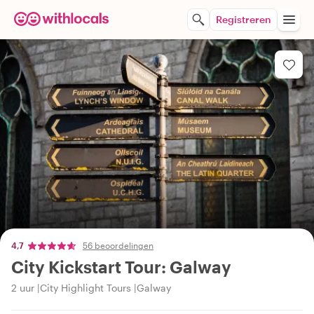
Registreren
4,7
56 beoordelingen
City Kickstart Tour: Galway
2 uur
City Highlight Tours
Galway