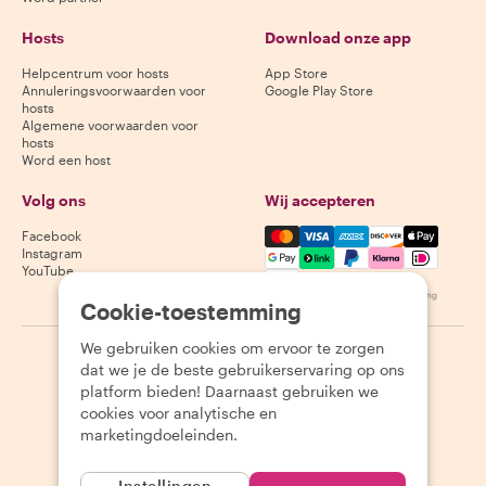
Hosts
Download onze app
Helpcentrum voor hosts
App Store
Annuleringsvoorwaarden voor
Google Play Store
hosts
Algemene voorwaarden voor
hosts
Word een host
Volg ons
Wij accepteren
Mastercard, Visa, Amex, Di
Facebook
Instagram
YouTube
Beschikbaarheid varieert per bestemming
Cookie-toestemming
We gebruiken cookies om ervoor te zorgen
©
2026
Withlocals.com
|
Privacybeleid
|
Cookies
|
Sitemap
dat we je de beste gebruikerservaring op ons
platform bieden! Daarnaast gebruiken we
cookies voor analytische en
marketingdoeleinden.
Instellingen