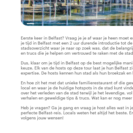
Eerste keer in Belfast? Vraag je je af waar je heen moet 
je tijd in Belfast met een 2 uur durende introductie tot de
stadsoverzicht waar je naar op zoek was, dat de belangri
en trucs die je helpen om vertrouwd te raken met de stad,
Dus, klaar om je tijd in Belfast op de best mogelijke man
keuze. Elk van de hosts op deze tour laat je hun Belfast
expertise. De hosts kennen hun stad als hun broekzak en
En hoe zit het met dat unieke familierestaurant of die ge
local en waar je de huidige hotspots in de stad kunt vinde
over het verleden van de stad terwijl je het levendige, vo
verhalen en geweldige tips & trucs. Wat kan er nog meer
Heb je vragen? Ga je gang en vraag je host alles wat in j
perfecte Belfast-reis. Locals weten het altijd het beste.
volgens jouw wensen!