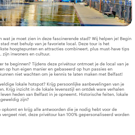
en wat je moet zien in deze fascinerende stad? Wij helpen je! Begin
 stad met behulp van je favoriete local. Deze tour is het
jkste hoogtepunten en attracties combineert, plus must-have tips
 zijn inwoners en cultuur.
ier te beginnen? Tijdens deze privétour ontmoet je de local van je
 zien op hun eigen manier en gebaseerd op hun passies en
 kunnen niet wachten om je kennis te laten maken met Belfast!
weldige lokale hotspot? Krijg persoonlijke aanbevelingen van je
n. Krijg inzicht in de lokale levensstijl en ontdek ware verhalen
l leven heden van Belfast in je opneemt. Historische feiten, lokale
 geweldig zijn?
e opkomt en krijg alle antwoorden die je nodig hebt voor de
 En vergeet niet, deze privétour kan 100% gepersonaliseerd worden