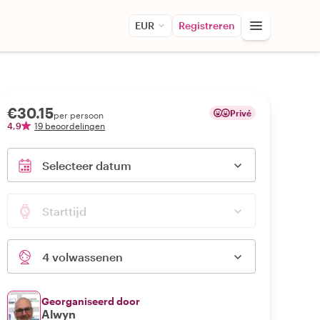
EUR
Registreren
€30.15
Privé
per persoon
4,9
19 beoordelingen
Selecteer datum
Starttijd
4 volwassenen
Georganiseerd door
Alwyn