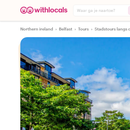
Waar ga je naartoe?
Northern ireland
›
Belfast
›
Tours
›
Stadstours langs 