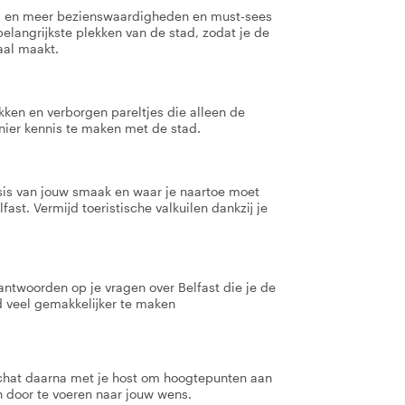
ies en meer bezienswaardigheden en must-sees
elangrijkste plekken van de stad, zodat je de
iaal maakt.
ken en verborgen pareltjes die alleen de
nier kennis te maken met de stad.
s van jouw smaak en waar je naartoe moet
ast. Vermijd toeristische valkuilen dankzij je
antwoorden op je vragen over Belfast die je de
d veel gemakkelijker te maken
 chat daarna met je host om hoogtepunten aan
en door te voeren naar jouw wens.