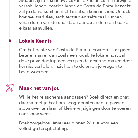
Steden zijn als sneeuwvlokken; elk is uniek. En terwijl je
verschillende locaties langs de Costa de Prata bezoekt,
zul je de verschillen met Lissabon kunnen zien. Ontdek
hoeveel tradities, architectuur en zelfs taal kunnen
veranderen van de ene stad naar de andere en hoe ze
elkaar aanvullen.
Lokale Kennis
Om het beste van Costa de Prata te ervaren, is er geen
betere manier dan zoals een local. Je lokale host zal
deze privé dagtrip een verrijkende ervaring maken door
kennis, verhalen, inzichten te delen en je vragen te
beantwoorden!
Maak het van jou
Wil je het reisschema aanpassen? Boek direct en chat
daarna met je host om hoogtepunten aan te passen,
stops over te slaan of kleine wijzigingen door te voeren
naar jouw wens.
Boek zorgeloos. Annuleer binnen 24 uur voor een
volledige terugbetaling.