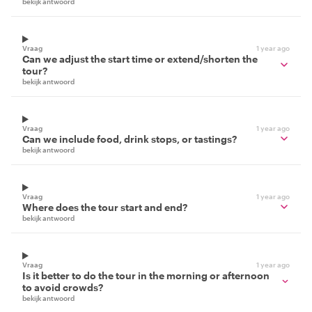
bekijk antwoord
Vraag
1 year ago
Can we adjust the start time or extend/shorten the
tour?
bekijk antwoord
Vraag
1 year ago
Can we include food, drink stops, or tastings?
bekijk antwoord
Vraag
1 year ago
Where does the tour start and end?
bekijk antwoord
Vraag
1 year ago
Is it better to do the tour in the morning or afternoon
to avoid crowds?
bekijk antwoord