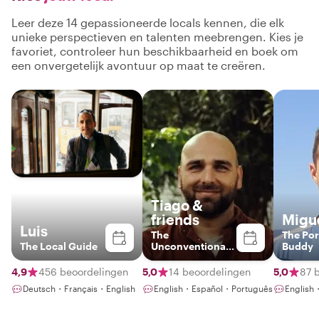
Leer deze 14 gepassioneerde locals kennen, die elk
unieke perspectieven en talenten meebrengen. Kies je
favoriet, controleer hun beschikbaarheid en boek om
een onvergetelijk avontuur op maat te creëren.
Tiago &
friends
Migu
Luis
The
The Po
The Local Guide
Unconventional
Buddy
Historian
4,9
456 beoordelingen
5,0
14 beoordelingen
5,0
87 
Deutsch・Français・English
English・Español・Português
English