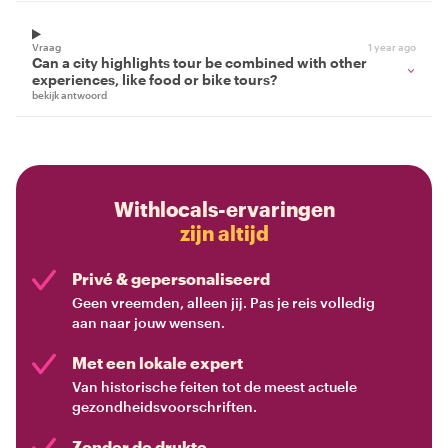
Vraag
1 year ago
Can a city highlights tour be combined with other
experiences, like food or bike tours?
bekijk antwoord
Withlocals-ervaringen
zijn altijd
Privé & gepersonaliseerd
Geen vreemden, alleen jij. Pas je reis volledig
aan naar jouw wensen.
Met een lokale expert
Van historische feiten tot de meest actuele
gezondheidsvoorschriften.
Zonder de drukte