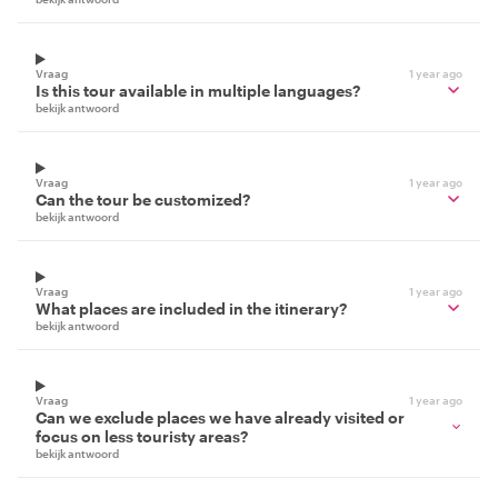
Vraag
1 year ago
Is this tour available in multiple languages?
bekijk antwoord
Vraag
1 year ago
Can the tour be customized?
bekijk antwoord
Vraag
1 year ago
What places are included in the itinerary?
bekijk antwoord
Vraag
1 year ago
Can we exclude places we have already visited or
focus on less touristy areas?
bekijk antwoord