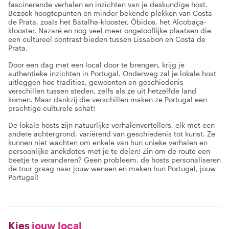
fascinerende verhalen en inzichten van je deskundige host.
Bezoek hoogtepunten en minder bekende plekken van Costa
de Prata, zoals het Batalha-klooster, Óbidos, het Alcobaça-
klooster, Nazaré en nog veel meer ongelooflijke plaatsen die
een cultureel contrast bieden tussen Lissabon en Costa de
Prata.
Door een dag met een local door te brengen, krijg je
authentieke inzichten in Portugal. Onderweg zal je lokale host
uitleggen hoe tradities, gewoonten en geschiedenis
verschillen tussen steden, zelfs als ze uit hetzelfde land
komen. Maar dankzij die verschillen maken ze Portugal een
prachtige culturele schat!
De lokale hosts zijn natuurlijke verhalenvertellers, elk met een
andere achtergrond, variërend van geschiedenis tot kunst. Ze
kunnen niet wachten om enkele van hun unieke verhalen en
persoonlijke anekdotes met je te delen! Zin om de route een
beetje te veranderen? Geen probleem, de hosts personaliseren
de tour graag naar jouw wensen en maken hun Portugal, jouw
Portugal!
Kies
jouw local