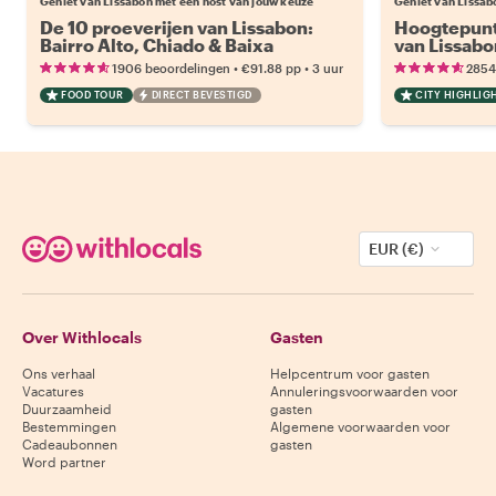
Geniet van Lissabon met een host van jouw keuze
Geniet van Lissab
De 10 proeverijen van Lissabon:
Hoogtepunt
Bairro Alto, Chiado & Baixa
van Lissabo
•
•
1906 beoordelingen
€91.88
pp
3 uur
2854
FOOD TOUR
DIRECT BEVESTIGD
CITY HIGHLIG
EUR (€)
Over Withlocals
Gasten
Ons verhaal
Helpcentrum voor gasten
Vacatures
Annuleringsvoorwaarden voor
Duurzaamheid
gasten
Bestemmingen
Algemene voorwaarden voor
Cadeaubonnen
gasten
Word partner