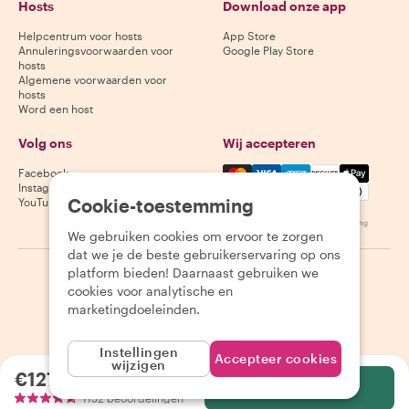
Hosts
Download onze app
Helpcentrum voor hosts
App Store
Annuleringsvoorwaarden voor
Google Play Store
hosts
Algemene voorwaarden voor
hosts
Word een host
Volg ons
Wij accepteren
Mastercard, Visa, Amex, Di
Facebook
Instagram
Cookie-toestemming
YouTube
Beschikbaarheid varieert per bestemming
We gebruiken cookies om ervoor te zorgen
dat we je de beste gebruikerservaring op ons
platform bieden! Daarnaast gebruiken we
©
2026
Withlocals.com
|
Privacybeleid
|
Cookies
|
Sitemap
cookies voor analytische en
marketingdoeleinden.
Instellingen
Accepteer cookies
wijzigen
€127.94
per persoon
Selecteer
1152 beoordelingen