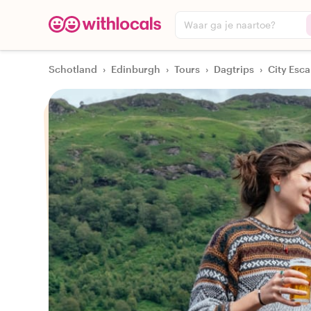
Waar ga je naartoe?
Schotland
›
Edinburgh
›
Tours
›
Dagtrips
›
City Esca