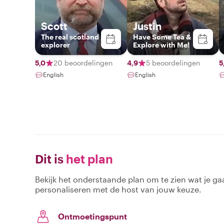
Scott
Justin
The real scotland
Have Some Tea &
explorer
Explore with Me!
5,0
20 beoordelingen
4,9
5 beoordelingen
5
English
English
Dit is
het plan
Bekijk het onderstaande plan om te zien wat je gaa
personaliseren met de host van jouw keuze.
Ontmoetingspunt