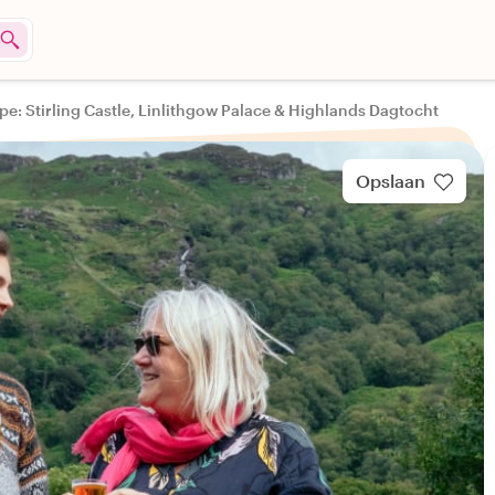
pe: Stirling Castle, Linlithgow Palace & Highlands Dagtocht
Opslaan