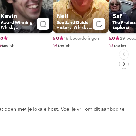
Kevin
Neil
Saf
Award Winning
Scotland Guide –
The Profess
Whisky
History, Whisky &
Explorer
Highlander
Local Secrets
,0
5,0
18 beoordelingen
5,0
29 beoo
English
English
English
t doen met je lokale host. Voel je vrij om dit aanbod te