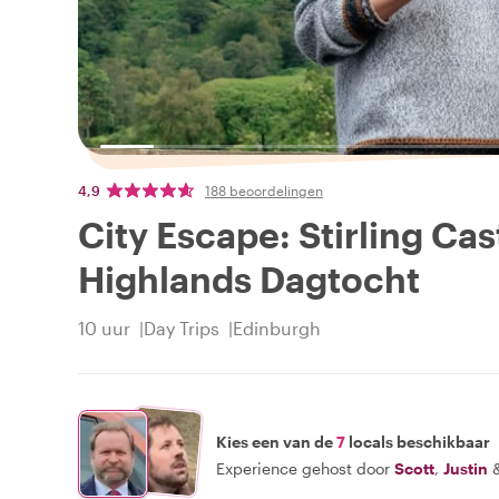
4,9
188 beoordelingen
City Escape: Stirling Cas
Highlands Dagtocht
10 uur
Day Trips
Edinburgh
Kies een van de
7
locals beschikbaar
Experience gehost door
Scott
,
Justin