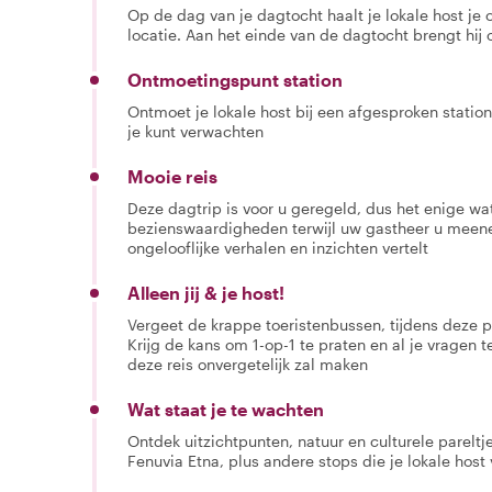
Op de dag van je dagtocht haalt je lokale host je
locatie. Aan het einde van de dagtocht brengt hij 
Ontmoetingspunt station
Ontmoet je lokale host bij een afgesproken station 
je kunt verwachten
Mooie reis
Deze dagtrip is voor u geregeld, dus het enige wat
bezienswaardigheden terwijl uw gastheer u meen
ongelooflijke verhalen en inzichten vertelt
Alleen jij & je host!
Vergeet de krappe toeristenbussen, tijdens deze pr
Krijg de kans om 1-op-1 te praten en al je vragen t
deze reis onvergetelijk zal maken
Wat staat je te wachten
Ontdek uitzichtpunten, natuur en culturele parelt
Fenuvia Etna, plus andere stops die je lokale host