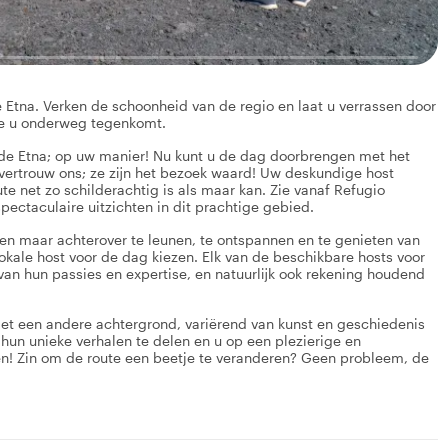
 Etna. Verken de schoonheid van de regio en laat u verrassen door
ie u onderweg tegenkomt.
de Etna; op uw manier! Nu kunt u de dag doorbrengen met het
vertrouw ons; ze zijn het bezoek waard! Uw deskundige host
e net zo schilderachtig is als maar kan. Zie vanaf Refugio
pectaculaire uitzichten in dit prachtige gebied.
een maar achterover te leunen, te ontspannen en te genieten van
kale host voor de dag kiezen. Elk van de beschikbare hosts voor
an hun passies en expertise, en natuurlijk ook rekening houdend
k met een andere achtergrond, variërend van kunst en geschiedenis
hun unieke verhalen te delen en u op een plezierige en
en! Zin om de route een beetje te veranderen? Geen probleem, de