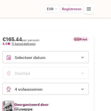
EUR
Registreren
€165.44
Privé
per persoon
4,5
11 beoordelingen
Selecteer datum
Starttijd
4 volwassenen
Georganiseerd door
Giuseppe