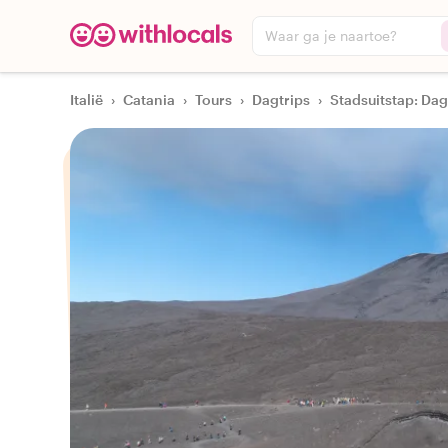
Waar ga je naartoe?
Italië
›
Catania
›
Tours
›
Dagtrips
›
Stadsuitstap: Dag