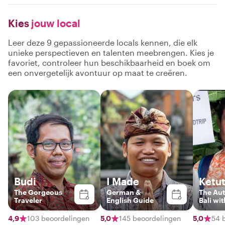
Kies
jouw local
Leer deze 9 gepassioneerde locals kennen, die elk
unieke perspectieven en talenten meebrengen. Kies je
favoriet, controleer hun beschikbaarheid en boek om
een onvergetelijk avontuur op maat te creëren.
Budi
I Made
Ketut
The Gorgeous
German &
The Aut
Traveler
English Guide
Bali wit
4,9
103 beoordelingen
5,0
145 beoordelingen
5,0
54 