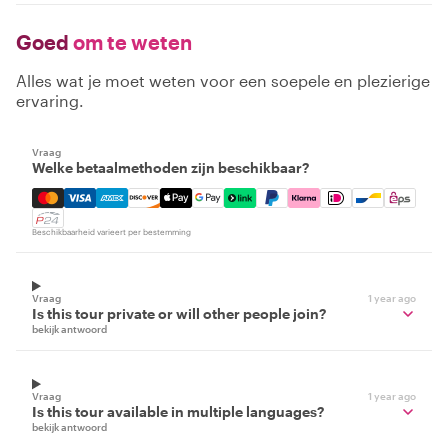
Goed
om te weten
Alles wat je moet weten voor een soepele en plezierige
ervaring.
Vraag
Welke betaalmethoden zijn beschikbaar?
Mastercard, Visa, Amex, Discover, Apple Pay, Google Pay
Beschikbaarheid varieert per bestemming
Vraag
1 year ago
Is this tour private or will other people join?
bekijk antwoord
Vraag
1 year ago
Is this tour available in multiple languages?
bekijk antwoord