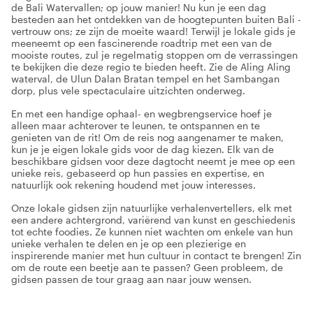
de Bali Watervallen; op jouw manier! Nu kun je een dag
besteden aan het ontdekken van de hoogtepunten buiten Bali -
vertrouw ons; ze zijn de moeite waard! Terwijl je lokale gids je
meeneemt op een fascinerende roadtrip met een van de
mooiste routes, zul je regelmatig stoppen om de verrassingen
te bekijken die deze regio te bieden heeft. Zie de Aling Aling
waterval, de Ulun Dalan Bratan tempel en het Sambangan
dorp, plus vele spectaculaire uitzichten onderweg.
En met een handige ophaal- en wegbrengservice hoef je
alleen maar achterover te leunen, te ontspannen en te
genieten van de rit! Om de reis nog aangenamer te maken,
kun je je eigen lokale gids voor de dag kiezen. Elk van de
beschikbare gidsen voor deze dagtocht neemt je mee op een
unieke reis, gebaseerd op hun passies en expertise, en
natuurlijk ook rekening houdend met jouw interesses.
Onze lokale gidsen zijn natuurlijke verhalenvertellers, elk met
een andere achtergrond, variërend van kunst en geschiedenis
tot echte foodies. Ze kunnen niet wachten om enkele van hun
unieke verhalen te delen en je op een plezierige en
inspirerende manier met hun cultuur in contact te brengen! Zin
om de route een beetje aan te passen? Geen probleem, de
gidsen passen de tour graag aan naar jouw wensen.