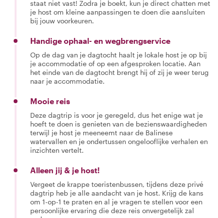
staat niet vast! Zodra je boekt, kun je direct chatten met
je host om kleine aanpassingen te doen die aansluiten
bij jouw voorkeuren.
Handige ophaal- en wegbrengservice
Op de dag van je dagtocht haalt je lokale host je op bij
je accommodatie of op een afgesproken locatie. Aan
het einde van de dagtocht brengt hij of zij je weer terug
naar je accommodatie.
Mooie reis
Deze dagtrip is voor je geregeld, dus het enige wat je
hoeft te doen is genieten van de bezienswaardigheden
terwijl je host je meeneemt naar de Balinese
watervallen en je ondertussen ongelooflijke verhalen en
inzichten vertelt.
Alleen jij & je host!
Vergeet de krappe toeristenbussen, tijdens deze privé
dagtrip heb je alle aandacht van je host. Krijg de kans
om 1-op-1 te praten en al je vragen te stellen voor een
persoonlijke ervaring die deze reis onvergetelijk zal