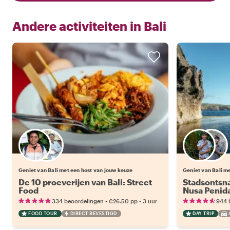
Andere activiteiten in
Bali
Kies jouw favoriete local
Geniet van Bali met een host van jouw keuze
Geniet van Bali m
De 10 proeverijen van Bali: Street
Stadsontsna
Food
Nusa Penid
•
•
334 beoordelingen
€26.50
pp
3 uur
944 
FOOD TOUR
DIRECT BEVESTIGD
DAY TRIP