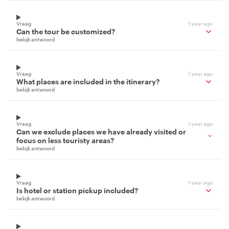
Vraag
1 year ago
Can the tour be customized?
bekijk antwoord
Vraag
1 year ago
What places are included in the itinerary?
bekijk antwoord
Vraag
1 year ago
Can we exclude places we have already visited or
focus on less touristy areas?
bekijk antwoord
Vraag
1 year ago
Is hotel or station pickup included?
bekijk antwoord