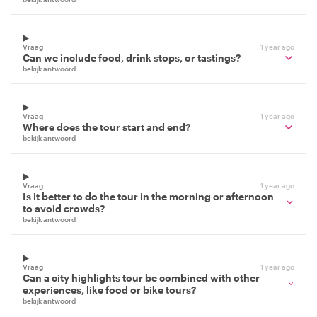
Vraag
1 year ago
Can we include food, drink stops, or tastings?
bekijk antwoord
Vraag
1 year ago
Where does the tour start and end?
bekijk antwoord
Vraag
1 year ago
Is it better to do the tour in the morning or afternoon
to avoid crowds?
bekijk antwoord
Vraag
1 year ago
Can a city highlights tour be combined with other
experiences, like food or bike tours?
bekijk antwoord