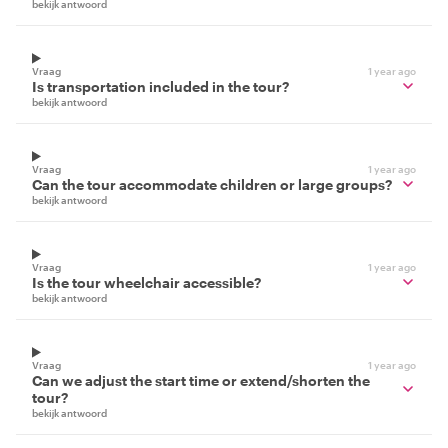
bekijk antwoord
Vraag
1 year ago
Is transportation included in the tour?
bekijk antwoord
Vraag
1 year ago
Can the tour accommodate children or large groups?
bekijk antwoord
Vraag
1 year ago
Is the tour wheelchair accessible?
bekijk antwoord
Vraag
1 year ago
Can we adjust the start time or extend/shorten the
tour?
bekijk antwoord