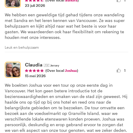
1
(Over local
Sandra
)
23 juli 2026
We hebben een geweldige tijd gehad tijdens onze wandeling
met Sandra en het leren kennen van Vancouver. Ze was super
behulpzaam en kijkt altijd naar wat het beste is voor haar
gasten. We waardeerden ook haar flexibiliteit om rekening te
houden met onze interesses.
Leuk en behulpzaam
Claudia
🇯🇪
Jersey
1
(Over local
Joshua
)
15 mei 2026
We boekten Joshua voor een tour op onze eerste dag in
Vancouver. Het kon geen betere introductie tot de
bezienswaardigheden en smaken van de stad zijn geweest. Hij
haalde ons op tijd op bij ons hotel en reed ons naar de
belangrijkste gebieden om te bezoeken. De tour omvatte een
bezoek aan de voedselmarkt op Granville Island, waar we
verschillende lokale etenswaren konden proeven. Joshua was
persoonlijk, deskundig en erop gebrand ervoor te zorgen dat
we van elk aspect van onze tour genoten, wat we zeker deden.