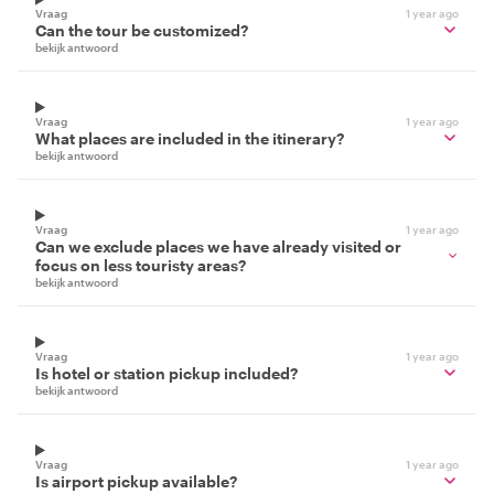
Vraag
1 year ago
Can the tour be customized?
bekijk antwoord
Vraag
1 year ago
What places are included in the itinerary?
bekijk antwoord
Vraag
1 year ago
Can we exclude places we have already visited or
focus on less touristy areas?
bekijk antwoord
Vraag
1 year ago
Is hotel or station pickup included?
bekijk antwoord
Vraag
1 year ago
Is airport pickup available?