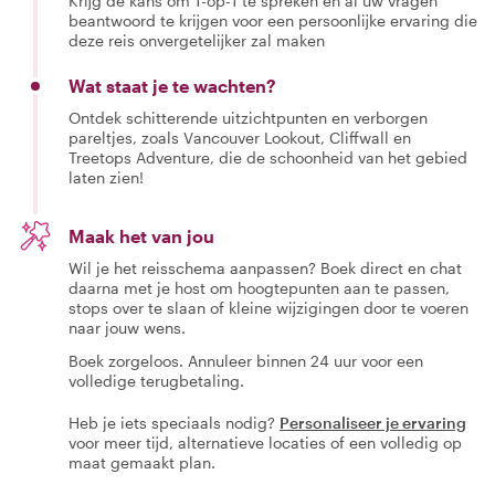
Krijg de kans om 1-op-1 te spreken en al uw vragen
beantwoord te krijgen voor een persoonlijke ervaring die
deze reis onvergetelijker zal maken
Wat staat je te wachten?
Ontdek schitterende uitzichtpunten en verborgen
pareltjes, zoals Vancouver Lookout, Cliffwall en
Treetops Adventure, die de schoonheid van het gebied
laten zien!
Maak het van jou
Wil je het reisschema aanpassen? Boek direct en chat
daarna met je host om hoogtepunten aan te passen,
stops over te slaan of kleine wijzigingen door te voeren
naar jouw wens.
Boek zorgeloos. Annuleer binnen 24 uur voor een
volledige terugbetaling.
Heb je iets speciaals nodig?
Personaliseer je ervaring
voor meer tijd, alternatieve locaties of een volledig op
maat gemaakt plan.