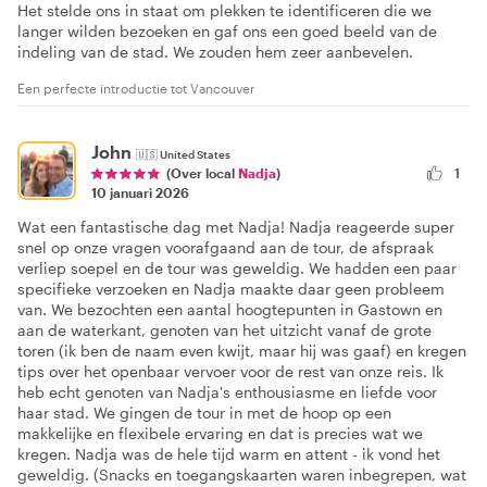
Het stelde ons in staat om plekken te identificeren die we
langer wilden bezoeken en gaf ons een goed beeld van de
indeling van de stad. We zouden hem zeer aanbevelen.
Een perfecte introductie tot Vancouver
John
🇺🇸
United States
1
(Over local
Nadja
)
10 januari 2026
Wat een fantastische dag met Nadja! Nadja reageerde super
snel op onze vragen voorafgaand aan de tour, de afspraak
verliep soepel en de tour was geweldig. We hadden een paar
specifieke verzoeken en Nadja maakte daar geen probleem
van. We bezochten een aantal hoogtepunten in Gastown en
aan de waterkant, genoten van het uitzicht vanaf de grote
toren (ik ben de naam even kwijt, maar hij was gaaf) en kregen
tips over het openbaar vervoer voor de rest van onze reis. Ik
heb echt genoten van Nadja's enthousiasme en liefde voor
haar stad. We gingen de tour in met de hoop op een
makkelijke en flexibele ervaring en dat is precies wat we
kregen. Nadja was de hele tijd warm en attent - ik vond het
geweldig. (Snacks en toegangskaarten waren inbegrepen, wat