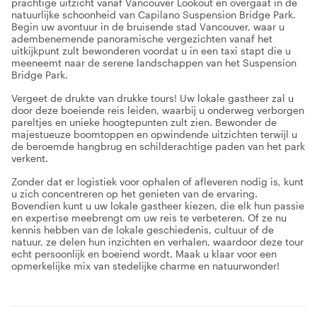
prachtige uitzicht vanaf Vancouver Lookout en overgaat in de
natuurlijke schoonheid van Capilano Suspension Bridge Park.
Begin uw avontuur in de bruisende stad Vancouver, waar u
adembenemende panoramische vergezichten vanaf het
uitkijkpunt zult bewonderen voordat u in een taxi stapt die u
meeneemt naar de serene landschappen van het Suspension
Bridge Park.
Vergeet de drukte van drukke tours! Uw lokale gastheer zal u
door deze boeiende reis leiden, waarbij u onderweg verborgen
pareltjes en unieke hoogtepunten zult zien. Bewonder de
majestueuze boomtoppen en opwindende uitzichten terwijl u
de beroemde hangbrug en schilderachtige paden van het park
verkent.
Zonder dat er logistiek voor ophalen of afleveren nodig is, kunt
u zich concentreren op het genieten van de ervaring.
Bovendien kunt u uw lokale gastheer kiezen, die elk hun passie
en expertise meebrengt om uw reis te verbeteren. Of ze nu
kennis hebben van de lokale geschiedenis, cultuur of de
natuur, ze delen hun inzichten en verhalen, waardoor deze tour
echt persoonlijk en boeiend wordt. Maak u klaar voor een
opmerkelijke mix van stedelijke charme en natuurwonder!