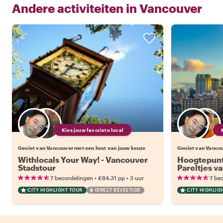
Andere activiteiten in
Vancouver
Kies jouw favoriete local
Geniet van Vancouver met een host van jouw keuze
Geniet van Vancou
Withlocals Your Way! - Vancouver
Hoogtepunt
Stadstour
Pareltjes v
•
•
7 beoordelingen
€84.31
pp
3 uur
7 be
CITY HIGHLIGHT TOUR
DIRECT BEVESTIGD
CITY HIGHLIG