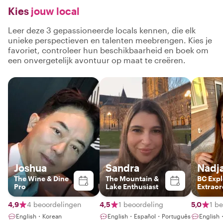
Kies
jouw local
Leer deze 3 gepassioneerde locals kennen, die elk
unieke perspectieven en talenten meebrengen. Kies je
favoriet, controleer hun beschikbaarheid en boek om
een onvergetelijk avontuur op maat te creëren.
Joshua
Sandra
Nadj
The Wine & Dine
The Mountain &
BC Expl
Pro
Lake Enthusiast
Extraor
Your En
Guide t
4,9
4 beoordelingen
4,5
1 beoordeling
5,0
1 b
Vancou
English・Korean
English・Español・Português
English
Wonder