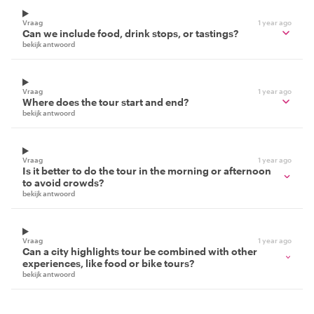
Vraag
1 year ago
Can we include food, drink stops, or tastings?
bekijk antwoord
Vraag
1 year ago
Where does the tour start and end?
bekijk antwoord
Vraag
1 year ago
Is it better to do the tour in the morning or afternoon
to avoid crowds?
bekijk antwoord
Vraag
1 year ago
Can a city highlights tour be combined with other
experiences, like food or bike tours?
bekijk antwoord