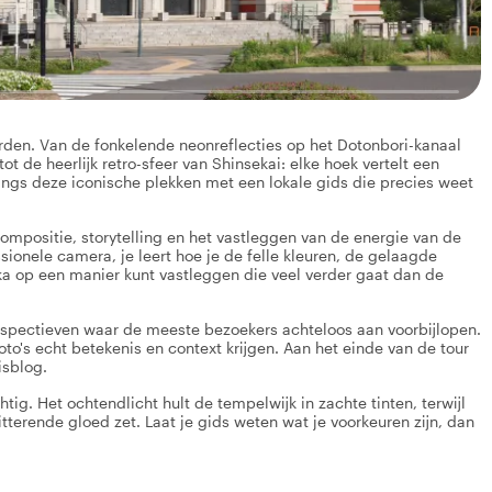
rden. Van de fonkelende neonreflecties op het Dotonbori-kanaal
t de heerlijk retro-sfeer van Shinsekai: elke hoek vertelt een
ngs deze iconische plekken met een lokale gids die precies weet
compositie, storytelling en het vastleggen van de energie van de
ssionele camera, je leert hoe je de felle kleuren, de gelaagde
ka op een manier kunt vastleggen die veel verder gaat dan de
spectieven waar de meeste bezoekers achteloos aan voorbijlopen.
foto's echt betekenis en context krijgen. Aan het einde van de tour
isblog.
g. Het ochtendlicht hult de tempelwijk in zachte tinten, terwijl
tterende gloed zet. Laat je gids weten wat je voorkeuren zijn, dan