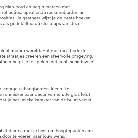
ning Man-bord en begin meteen met
e reflecties, opvallende reclameborden en
sities. Je gastheer wijst je de beste hoeken
's als gedetailleerde close-ups van deze
pleet andere wereld. Het met mos bedekte
te straatjes creëren een sfeervolle omgeving,
astheer helpt je te spelen met licht, schaduw en
 vintage uithangborden, kleurrijke
en onmiskenbaar decor vormen. Je gids leidt
odat je het unieke karakter van de buurt vanuit
 chat daarna met je host om hoogtepunten aan
en door te voeren naar jouw wens.