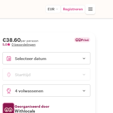
EUR
Registreren
€38.60
Privé
per persoon
5,0
0 beoordelingen
Selecteer datum
Starttijd
4 volwassenen
Georganiseerd door
Withlocals