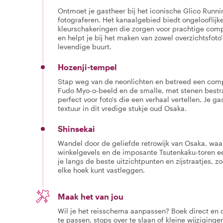
Ontmoet je gastheer bij het iconische Glico Run
fotograferen. Het kanaalgebied biedt ongelooflijk
kleurschakeringen die zorgen voor prachtige compo
en helpt je bij het maken van zowel overzichtsfoto
levendige buurt.
Hozenji-tempel
Stap weg van de neonlichten en betreed een com
Fudo Myo-o-beeld en de smalle, met stenen bestra
perfect voor foto's die een verhaal vertellen. Je g
textuur in dit vredige stukje oud Osaka.
Shinsekai
Wandel door de geliefde retrowijk van Osaka, waar
winkelgevels en de imposante Tsutenkaku-toren e
je langs de beste uitzichtpunten en zijstraatjes, z
elke hoek kunt vastleggen.
Maak het van jou
Wil je het reisschema aanpassen? Boek direct en
te passen, stops over te slaan of kleine wijziging