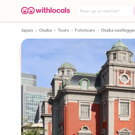
Waar ga je naartoe?
Japan
›
Osaka
›
Tours
›
Fototours
›
Osaka vastlegge