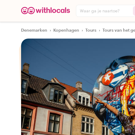
Waar ga je naartoe?
Denemarken
›
Kopenhagen
›
Tours
›
Tours van het 