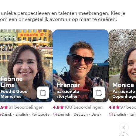
k unieke perspectieven en talenten meebrengen. Kies je
 om een onvergetelijk avontuur op maat te creëren.
Fabrine
Lima
Hrannar
Monica
Food & Good
passionate
Passionate
Memories
storyteller
Copenhag
Guide – Di
Food, Art &
,9
61 beoordelingen
4,9
100 beoordelingen
4,9
97 beoo
Nature with
Dansk・English・Português
English・Deutsch・Dansk
English・Ital
Local