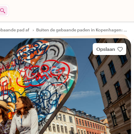
gebaande pad af
›
Buiten de gebaande paden in Kopenhagen: Vesterbro Tour
Opslaan