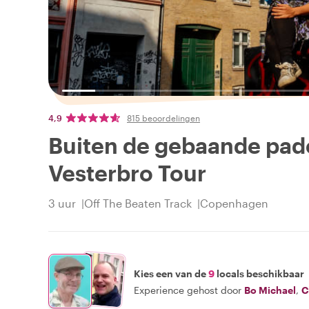
4,9
815 beoordelingen
Buiten de gebaande pad
Vesterbro Tour
3 uur
Off The Beaten Track
Copenhagen
Kies een van de
9
locals beschikbaar
Experience gehost door
Bo Michael
,
C