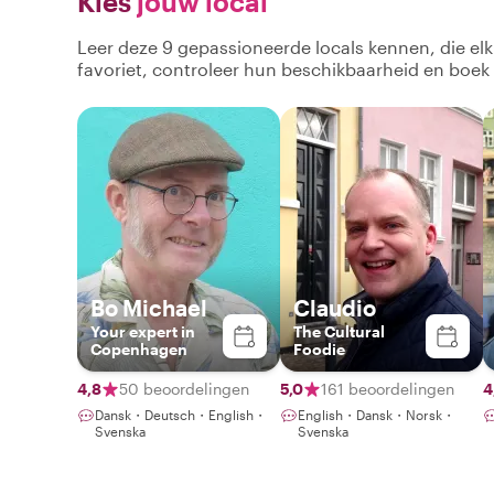
Kies
jouw local
Leer deze 9 gepassioneerde locals kennen, die el
favoriet, controleer hun beschikbaarheid en boek
Bo Michael
Claudio
Your expert in
The Cultural
Copenhagen
Foodie
4,8
50 beoordelingen
5,0
161 beoordelingen
4
Dansk・Deutsch・English・
English・Dansk・Norsk・
Svenska
Svenska