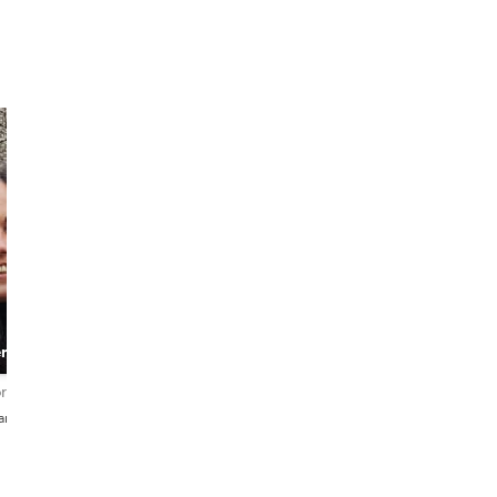
Caio Rebula
Grazi
Experienced
Cultural guide
en
Guide
and storyteller
scover
rdelingen
4,8
62 beoordelingen
5,0
91 beoordelingen
 a
iano
English・Português
English・Português