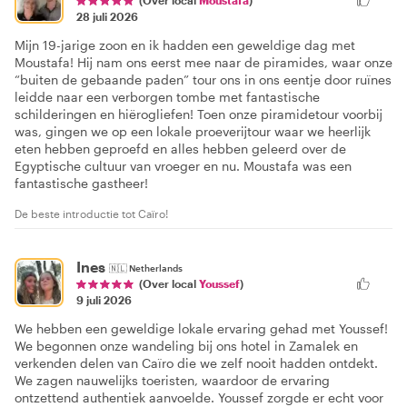
28 juli 2026
Mijn 19-jarige zoon en ik hadden een geweldige dag met
Moustafa! Hij nam ons eerst mee naar de piramides, waar onze
“buiten de gebaande paden” tour ons in ons eentje door ruïnes
leidde naar een verborgen tombe met fantastische
schilderingen en hiërogliefen! Toen onze piramidetour voorbij
was, gingen we op een lokale proeverijtour waar we heerlijk
eten hebben geproefd en alles hebben geleerd over de
Egyptische cultuur van vroeger en nu. Moustafa was een
fantastische gastheer!
De beste introductie tot Caïro!
Ines
🇳🇱
Netherlands
(Over local
Youssef
)
9 juli 2026
We hebben een geweldige lokale ervaring gehad met Youssef!
We begonnen onze wandeling bij ons hotel in Zamalek en
verkenden delen van Caïro die we zelf nooit hadden ontdekt.
We zagen nauwelijks toeristen, waardoor de ervaring
ontzettend authentiek aanvoelde. Youssef zorgde er echt voor