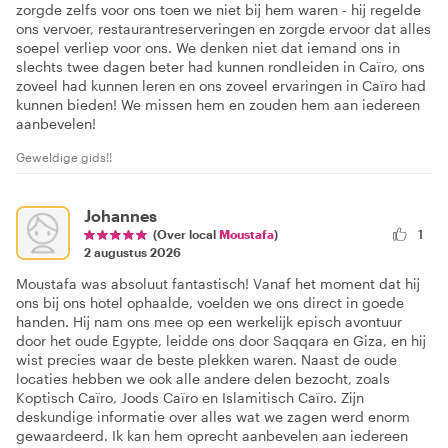
zorgde zelfs voor ons toen we niet bij hem waren - hij regelde
ons vervoer, restaurantreserveringen en zorgde ervoor dat alles
soepel verliep voor ons. We denken niet dat iemand ons in
slechts twee dagen beter had kunnen rondleiden in Caïro, ons
zoveel had kunnen leren en ons zoveel ervaringen in Caïro had
kunnen bieden! We missen hem en zouden hem aan iedereen
aanbevelen!
Geweldige gids!!
Johannes
(Over local
Moustafa
)
1
2 augustus 2026
Moustafa was absoluut fantastisch! Vanaf het moment dat hij
ons bij ons hotel ophaalde, voelden we ons direct in goede
handen. Hij nam ons mee op een werkelijk episch avontuur
door het oude Egypte, leidde ons door Saqqara en Giza, en hij
wist precies waar de beste plekken waren. Naast de oude
locaties hebben we ook alle andere delen bezocht, zoals
Koptisch Caïro, Joods Caïro en Islamitisch Caïro. Zijn
deskundige informatie over alles wat we zagen werd enorm
gewaardeerd. Ik kan hem oprecht aanbevelen aan iedereen