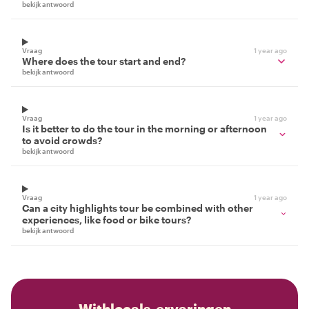
bekijk antwoord
Vraag
1 year ago
Where does the tour start and end?
bekijk antwoord
Vraag
1 year ago
Is it better to do the tour in the morning or afternoon
to avoid crowds?
bekijk antwoord
Vraag
1 year ago
Can a city highlights tour be combined with other
experiences, like food or bike tours?
bekijk antwoord