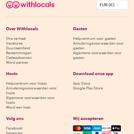
EUR (€)
Over Withlocals
Gasten
Ons verhaal
Helpcentrum voor gasten
Vacatures
Annuleringsvoorwaarden voor
Duurzaamheid
gasten
Bestemmingen
Algemene voorwaarden voor
Cadeaubonnen
gasten
Word partner
Hosts
Download onze app
Helpcentrum voor hosts
App Store
Annuleringsvoorwaarden voor
Google Play Store
hosts
Algemene voorwaarden voor
hosts
Word een host
Volg ons
Wij accepteren
Mastercard, Visa, Amex, Di
Facebook
Instagram