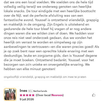
dat we ons een local voelden. We voelden ons de hele tijd
volledig veilig terwijl we onderweg genoten van heerlijke
lokale snacks. De tour eindigde met een heerlijke boottocht
over de Nijl, wat de perfecte afsluiting was van een
fantastische avond. Youssef is ontzettend vriendelijk, grappig
en makkelijk in de omgang. Zijn Engels is uitstekend en
gedurende de hele tour bleef hij vragen of er nog andere
dingen waren die we wilden zien of doen. We hadden voor
onze reis niet veel onderzoek gedaan, dus we vonden het
heerlijk om verrast te worden en simpelweg op zijn
aanbevelingen te vertrouwen—en die waren precies goed! Als
je op zoek bent naar een oprechte lokale ervaring met een
deskundige, leuke en zorgzame gids, dan is Youssef degene
die je moet boeken. Ontzettend bedankt, Youssef, voor het
bezorgen van zo'n unieke en onvergetelijke ervaring. We
hebben van elke minuut genoten!
ongelooflijk vriendelijk, grappig en makkelijk om mee te praten
Ines
🇳🇱
Netherlands
(Over local
Nesreen
)
9 juli 2026