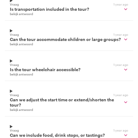
Vraag
1 year ago
Is transportation included in the tour?
bekijk antwoord
Vraag
1 year ago
Can the tour accommodate children or large groups?
bekijk antwoord
Vraag
1 year ago
Is the tour wheelchair accessible?
bekijk antwoord
Vraag
1 year ago
Can we adjust the start time or extend/shorten the
tour?
bekijk antwoord
Vraag
1 year ago
Can we include food, drink stops, or tastings?