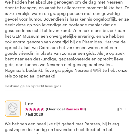
We hadden het absolute genoegen om de dag met Nesreen
door te brengen, en vanaf het allereerste moment klikte het. Ze
is zo'n vrolijk, warm en grappig persoon met een geweldig
gevoel voor humor. Bovendien is haar kennis ongelooflijk, en ze
deelt deze op zo'n levendige en boeiende manier dat de
geschiedenis echt tot leven komt. Ze maakte ons bezoek aan
het GEM Museum een onvergetelijke ervaring, en we hebben
ook enorm genoten van onze tijd bij de Piramides. Het voelde
oprecht alsof we Caïro aan het verkennen waren met een
goede vriendin in plaats van zomaar een gids. Als je op zoek
bent naar een deskundige, gepassioneerde en oprecht lieve
gids, dan kunnen we Nesreen niet genoeg aanbevelen.
Nogmaals bedankt, lieve grappige Nesreen! 🫶🏻 Je hebt onze
reis zo speciaal gemaakt!
Deskundige en oprecht lieve gids
Lee
(Over local
Ramses XII
)
1
7 juli 2026
We hebben een heerlijke tijd gehad met Ramses, hij is erg
gastvrij en deskundig en bovendien heel flexibel in het