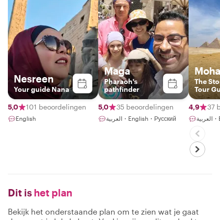
Maga
Moh
Nesreen
Pharaoh's
The Sto
Your guide Nana
pathfinder
Tour G
5,0
101 beoordelingen
5,0
35 beoordelingen
4,9
37 
English
العربية・English・Русский
ربية
Dit is
het plan
Bekijk het onderstaande plan om te zien wat je gaat