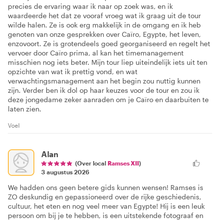
precies de ervaring waar ik naar op zoek was, en ik
waardeerde het dat ze vooraf vroeg wat ik graag uit de tour
wilde halen. Ze is ook erg makkelijk in de omgang en ik heb
genoten van onze gesprekken over Caïro, Egypte, het leven,
enzovoort. Ze is grotendeels goed georganiseerd en regelt het
vervoer door Caïro prima, al kan het timemanagement
misschien nog iets beter. Mijn tour liep uiteindelijk iets uit ten
opzichte van wat ik prettig vond, en wat
verwachtingsmanagement aan het begin zou nuttig kunnen
zijn. Verder ben ik dol op haar keuzes voor de tour en zou ik
deze jongedame zeker aanraden om je Caïro en daarbuiten te
laten zien.
Voel
Alan
(Over local
Ramses XII
)
3 augustus 2026
We hadden ons geen betere gids kunnen wensen! Ramses is
ZO deskundig en gepassioneerd over de rijke geschiedenis,
cultuur, het eten en nog veel meer van Egypte! Hij is een leuk
persoon om bij je te hebben, is een uitstekende fotograaf en