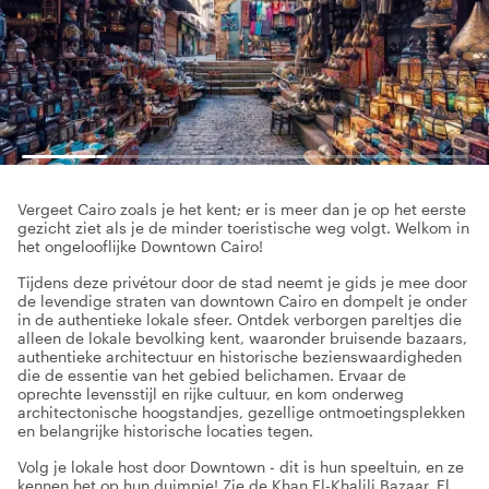
Vergeet Cairo zoals je het kent; er is meer dan je op het eerste
gezicht ziet als je de minder toeristische weg volgt. Welkom in
het ongelooflijke Downtown Cairo!
Tijdens deze privétour door de stad neemt je gids je mee door
de levendige straten van downtown Cairo en dompelt je onder
in de authentieke lokale sfeer. Ontdek verborgen pareltjes die
alleen de lokale bevolking kent, waaronder bruisende bazaars,
authentieke architectuur en historische bezienswaardigheden
die de essentie van het gebied belichamen. Ervaar de
oprechte levensstijl en rijke cultuur, en kom onderweg
architectonische hoogstandjes, gezellige ontmoetingsplekken
en belangrijke historische locaties tegen.
Volg je lokale host door Downtown - dit is hun speeltuin, en ze
kennen het op hun duimpje! Zie de Khan El-Khalili Bazaar, El