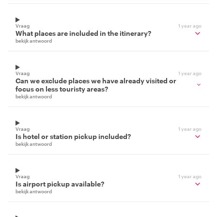
Vraag
1 year ago
What places are included in the itinerary?
bekijk antwoord
Vraag
1 year ago
Can we exclude places we have already visited or
focus on less touristy areas?
bekijk antwoord
Vraag
1 year ago
Is hotel or station pickup included?
bekijk antwoord
Vraag
1 year ago
Is airport pickup available?
bekijk antwoord