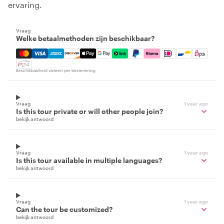
ervaring.
Vraag
Welke betaalmethoden zijn beschikbaar?
Mastercard, Visa, Amex, Discover, Apple Pay, Google Pay
Beschikbaarheid varieert per bestemming
Vraag
1 year ago
Is this tour private or will other people join?
bekijk antwoord
Vraag
1 year ago
Is this tour available in multiple languages?
bekijk antwoord
Vraag
1 year ago
Can the tour be customized?
bekijk antwoord