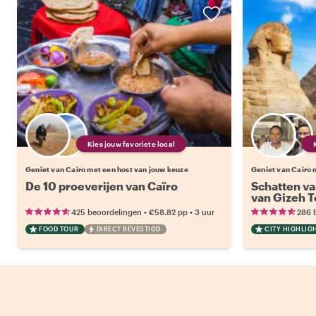
Kies jouw favoriete local
Geniet van Cairo met een host van jouw keuze
Geniet van Cairo 
De 10 proeverijen van Caïro
Schatten va
van Gizeh T
•
•
425 beoordelingen
€58.82
pp
3 uur
286 
FOOD TOUR
DIRECT BEVESTIGD
CITY HIGHLIG